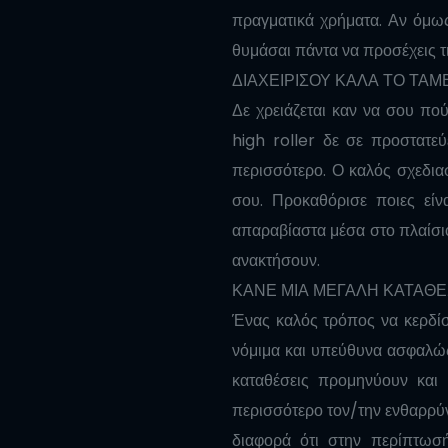
πραγματικά χρήματα. Αν όμως 
θυμάσαι πάντα να προσέχεις τι
ΔΙΑΧΕΙΡΙΣΟΥ ΚΑΛΑ ΤΟ ΤΑΜ
Δε χρειάζεται καν να σου πού
high roller δε σε προστατεύ
περισσότερο. Ο καλός σχεδια
σου. Προκαθόρισε ποιες είνα
απαραβίαστα μέσα στο πλαίσιό 
ανακτήσουν.
ΚΑΝΕ ΜΙΑ ΜΕΓΑΛΗ ΚΑΤΑΘ
Ένας καλός τρόπος να κερδί
νόμιμα και υπεύθυνα ασφαλώς.
καταθέσεις προμηνύουν και 
περισσότερο τον/την ενθαρρύνε
διαφορά ότι στην περίπτωσή