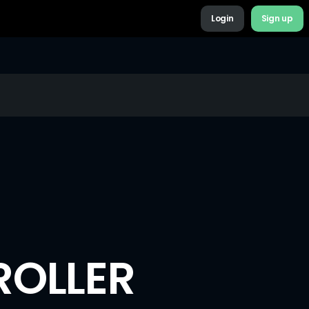
Login
Sign up
ROLLER