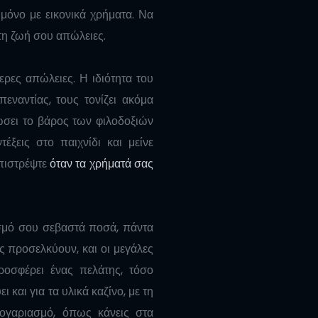
 μόνο με εικονικά χρήματα. Να
 τη ζωή σου απώλειες.
ερες απώλειες. Η ιδιότητα του
εναντίας, τους τονίζει ακόμα
ώσει το βάρος των φιλοδοξιών
έξεις στο παιχνίδι και μείνε
επιστρέψτε
όταν τα χρήματά σας
ασμό σου σεβαστά ποσά, πάντα
ς προσελκύουν, και οι μεγάλες
ροσφέρει ένας πελάτης, τόσο
και για τα υλικά καζίνο, με τη
λογαριασμό, όπως κάνεις στα