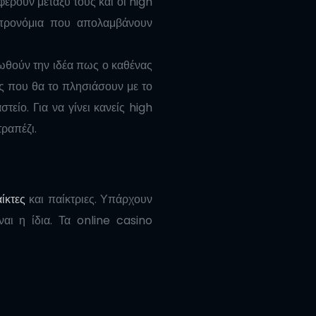
έρουν μεταξύ τους και οι high
α προνόμια που απολαμβάνουν
οωθούν την ιδέα πως ο καθένας
τες που θα το πλησιάσουν με το
τείο. Για να γίνει κανείς high
τραπέζι.
ίκτες
και παίκτριες. Υπάρχουν
αι η ίδια. Τα online casino