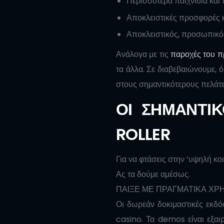
Περισσότερα παιχνίδια και 
Αποκλειστικές προσφορές 
Αποκλειστικός, προσωπικός
Ανάλογα με τις
παροχές του 
τα άλλα. Σε διαβεβαιώνουμε, 
στους σημαντικότερους πελάτες
ΟΙ ΣΗΜΑΝΤΙΚ
ROLLER
Για να φτάσεις στην ‘υψηλή κο
Ας τα δούμε αμέσως.
ΠΑΙΞΕ ΜΕ ΠΡΑΓΜΑΤΙΚΑ ΧΡ
Οι δωρεάν δοκιμαστικές εκδ
casino. Τα demos είναι εξαιρ