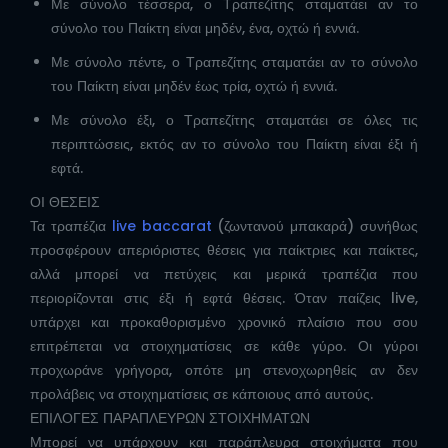
Με σύνολο τέσσερα, ο Τραπεζίτης σταματάει αν το
σύνολο του Παίκτη είναι μηδέν, ένα, οχτώ ή εννιά.
Με σύνολο πέντε, ο Τραπεζίτης σταματάει αν το σύνολο
του Παίκτη είναι μηδέν έως τρία, οχτώ ή εννιά.
Με σύνολο έξι, ο Τραπεζίτης σταματάει σε όλες τις
περιπτώσεις, εκτός αν το σύνολο του Παίκτη είναι έξι ή
εφτά.
ΟΙ ΘΕΣΕΙΣ
Τα τραπέζια
live baccarat
(ζωντανού μπακαρά) συνήθως
προσφέρουν απεριόριστες θέσεις για παίκτριες και παίκτες,
αλλά μπορεί να πετύχεις και μερικά τραπέζια που
περιορίζονται στις έξι ή εφτά θέσεις. Όταν παίζεις live,
υπάρχει και προκαθορισμένο χρονικό πλαίσιο που σου
επιτρέπεται να στοιχηματίσεις σε κάθε γύρο. Οι γύροι
προχωράνε γρήγορα, οπότε μη στενοχωρηθείς αν δεν
προλάβεις να στοιχηματίσεις σε κάποιους από αυτούς.
ΕΠΙΛΟΓΕΣ ΠΑΡΑΠΛΕΥΡΩΝ ΣΤΟΙΧΗΜΑΤΩΝ
Μπορεί να υπάρχουν και παράπλευρα στοιχήματα που