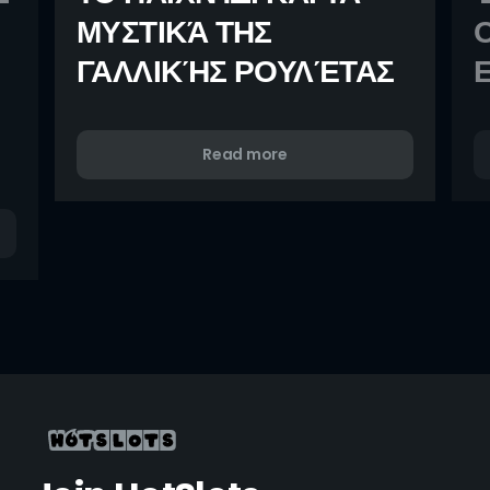
ΜΥΣΤΙΚΆ ΤΗΣ
ΓΑΛΛΙΚΉΣ ΡΟΥΛΈΤΑΣ
Read more