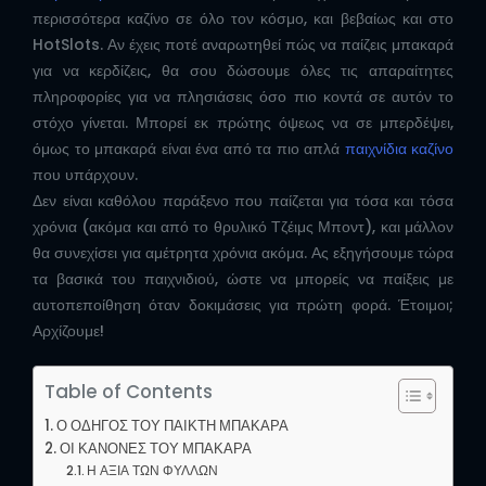
περισσότερα καζίνο σε όλο τον κόσμο, και βεβαίως και στο
HotSlots. Αν έχεις ποτέ αναρωτηθεί πώς να παίζεις μπακαρά
για να κερδίζεις, θα σου δώσουμε όλες τις απαραίτητες
πληροφορίες για να πλησιάσεις όσο πιο κοντά σε αυτόν το
στόχο γίνεται. Μπορεί εκ πρώτης όψεως να σε μπερδέψει,
όμως το μπακαρά είναι ένα από τα πιο απλά
παιχνίδια καζίνο
που υπάρχουν.
Δεν είναι καθόλου παράξενο που παίζεται για τόσα και τόσα
χρόνια (ακόμα και από το θρυλικό Τζέιμς Μποντ), και μάλλον
θα συνεχίσει για αμέτρητα χρόνια ακόμα. Ας εξηγήσουμε τώρα
τα βασικά του παιχνιδιού, ώστε να μπορείς να παίξεις με
αυτοπεποίθηση όταν δοκιμάσεις για πρώτη φορά. Έτοιμοι;
Αρχίζουμε!
Table of Contents
Ο ΟΔΗΓΟΣ ΤΟΥ ΠΑΙΚΤΗ ΜΠΑΚΑΡΑ
ΟΙ ΚΑΝΟΝΕΣ ΤΟΥ ΜΠΑΚΑΡΑ
Η ΑΞΙΑ ΤΩΝ ΦΥΛΛΩΝ