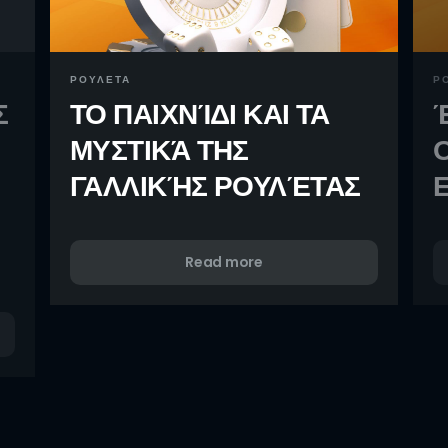
ξεκίνησε το γύρο. Για το λόγο αυτό, αν τα κοινά φύλλα
* Στο τραπέζι πέφτουν A-K-Q-10-5 και δύο παίκτες
προδιαθέτουν για πλήρη ισοπαλία, καλύτερα να μην παίξεις
κρατούν από ένα 9άρι και από ένα χαμηλότερο φύλλο.
τα ρέστα σου.
Καταλήγουν με το ίδιο χέρι και μοιράζονται το ταμείο στα δύο.
ΡΟΥΛΈΤΑ
Ρ
* Σε πολύ σπάνιες περιπτώσεις, ένας γύρος του πόκερ
Σ
ΤΟ ΠΑΙΧΝΊΔΙ ΚΑΙ ΤΑ
Ο καλύτερος τρόπος να μάθεις ποια χέρια μπορούν να
μπορεί να καταλήξει σε αυτόματη ισοπαλία, αν υπάρχουν στο
οδηγήσουν σε πλήρεις ισοπαλίες, να βρεις απαντήσεις για τις
τραπέζι ‘nuts’, δηλαδή αν πέσουν στο τραπέζι και τα πέντε
ΜΥΣΤΙΚΆ ΤΗΣ
απορίες σου και να μάθεις να διαχειρίζεσαι τα φύλλα σου
φύλλα που χρειάζονται για να σχηματιστεί ένα ισχυρό,
ΓΑΛΛΙΚΉΣ ΡΟΥΛΈΤΑΣ
συνολικά καλύτερα, είναι η εξάσκηση.
πεντάφυλλο χέρι. Για παράδειγμα, αν το τραπέζι έχει όλα τα
φύλλα που χρειάζονται για μία κέντα, ή τα τέσσερα φύλλα για
ένα καρέ μαζί με ένα υψηλής αξίας πέμπτο φύλλο, είναι πολύ
πιθανό να ανακηρυχθούν όλοι οι παίκτες ισόπαλοι. Δεν
Read more
υπάρχουν kicker φύλλα για να σπάσουν τέτοιες ισοπαλίες,
εφόσον όλοι οι παίκτες και οι παίκτριες υιοθετούν ως χέρι
τους αυτούσιο το τραπέζι, και το ταμείο μοιράζεται σε όλους
μείον την προμήθεια του καζίνο. Συνεπώς, αυτό το σενάριο
είναι αρνητικό για όλους τους παίκτες του γύρου.