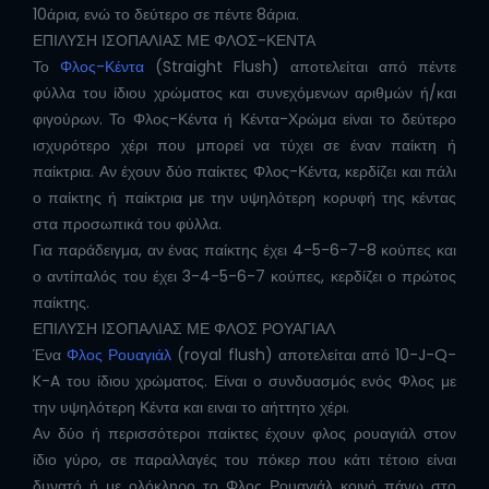
10άρια, ενώ το δεύτερο σε πέντε 8άρια.
ΕΠΙΛΥΣΗ ΙΣΟΠΑΛΙΑΣ ΜΕ ΦΛΟΣ-ΚΕΝΤΑ
Το
Φλος-Κέντα
(Straight Flush) αποτελείται από πέντε
φύλλα του ίδιου χρώματος και συνεχόμενων αριθμών ή/και
φιγούρων. Το Φλος-Κέντα ή Κέντα-Χρώμα είναι το δεύτερο
ισχυρότερο χέρι που μπορεί να τύχει σε έναν παίκτη ή
παίκτρια. Αν έχουν δύο παίκτες Φλος-Κέντα, κερδίζει και πάλι
ο παίκτης ή παίκτρια με την υψηλότερη κορυφή της κέντας
στα προσωπικά του φύλλα.
Για παράδειγμα, αν ένας παίκτης έχει 4-5-6-7-8 κούπες και
ο αντίπαλός του έχει 3-4-5-6-7 κούπες, κερδίζει ο πρώτος
παίκτης.
ΕΠΙΛΥΣΗ ΙΣΟΠΑΛΙΑΣ ΜΕ ΦΛΟΣ ΡΟΥΑΓΙΑΛ
Ένα
Φλος Ρουαγιάλ
(royal flush) αποτελείται από 10-J-Q-
K-A του ίδιου χρώματος. Είναι ο συνδυασμός ενός Φλος με
την υψηλότερη Κέντα και ειναι το αήττητο χέρι.
Αν δύο ή περισσότεροι παίκτες έχουν φλος ρουαγιάλ στον
ίδιο γύρο, σε παραλλαγές του πόκερ που κάτι τέτοιο είναι
δυνατό ή με ολόκληρο το Φλος Ρουαγιάλ κοινό πάνω στο