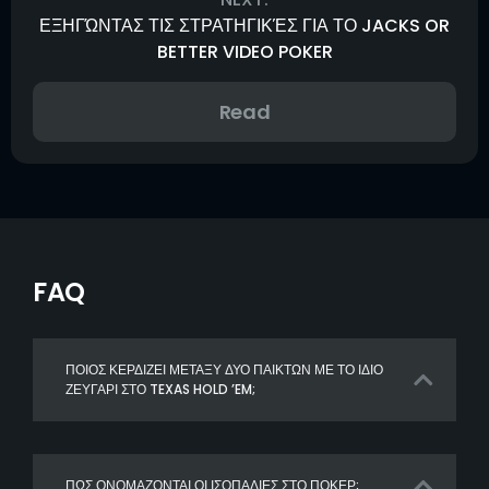
ΕΞΗΓΏΝΤΑΣ ΤΙΣ ΣΤΡΑΤΗΓΙΚΈΣ ΓΙΑ ΤΟ JACKS OR
BETTER VIDEO POKER
Read
FAQ
ΠΟΙΟΣ ΚΕΡΔΙΖΕΙ ΜΕΤΑΞΥ ΔΥΟ ΠΑΙΚΤΩΝ ΜΕ ΤΟ ΙΔΙΟ
ΖΕΥΓΑΡΙ ΣΤΟ TEXAS HOLD ’EM;
Όταν δύο παίκτες στο Texas Hold 'em έχουν το ίδιο
ΠΩΣ ΟΝΟΜΑΖΟΝΤΑΙ ΟΙ ΙΣΟΠΑΛΙΕΣ ΣΤΟ ΠΟΚΕΡ;