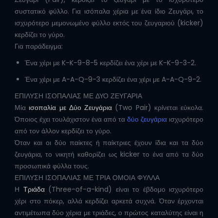
συστατικό φύλλο. Για ισόπαλα χέρια με ένα ίδιο Ζευγάρι, το
ισχυρότερο μεμονωμένο φύλλο εκτός του ζευγαριού (kicker)
κερδίζει το γύρο.
Για παράδειγμα:
Ένα χέρι με K-K-9-8-5 κερδίζει ένα χέρι με K-K-9-3-2.
Ένα χέρι με A-A-Q-9-3 κερδίζει ένα χέρι με A-A-Q-9-2.
ΕΠΙΛΥΣΗ ΙΣΟΠΑΛΙΑΣ ΜΕ ΔΥΟ ΖΕΥΓΑΡΙΑ
Μία
ισοπαλία με Δύο Ζευγάρια
(Two Pair) κρίνεται εύκολα.
Όποιος έχει τουλάχιστον ένα από τα
δύο ζευγάρια
ισχυρότερο
από τον άλλον κερδίζει το γύρο.
Όταν και οι δύο παίκτες ή παίκτριες έχουν ίδια και τα δύο
ζευγάρια, το νικητή καθορίζει ως kicker το ένα από τα δύο
προσωπικά φύλλα τους.
ΕΠΙΛΥΣΗ ΙΣΟΠΑΛΙΑΣ ΜΕ ΤΡΙΑ ΟΜΟΙΑ ΦΥΛΛΑ
Η
Τριάδα
(Three-of-a-kind) είναι το έβδομο ισχυρότερο
χέρι στο πόκερ, αλλά κερδίζει αρκετά συχνά. Όταν έρχονται
αντιμέτωπα δύο χέρια με τριάδες, ο πρώτος καταλύτης είναι η