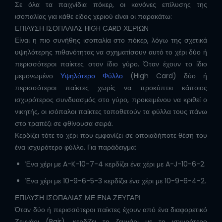
Σε όλα τα παιχνίδια πόκερ, οι κανόνες επίλυσης της
ισοπαλίας για κάθε είδος χεριού είναι οι παρακάτω:
ΕΠΙΛΥΣΗ ΙΣΟΠΑΛΙΑΣ HIGH CARD ΧΕΡΙΩΝ
Είναι η πιο συνήθης ισοπαλία στο πόκερ, λόγω της σχετικά
υψηλότερης πιθανότητας να σχηματίσουν αυτό το χέρι δύο ή
περισσότεροι παίκτες στον ίδιο γύρο. Όταν έχουν το ίδιο
μεμονωμένο
Υψηλότερο Φύλλο
(High Card) δύο ή
περισσότεροι παίκτες χωρίς να προκύπτει κάποιος
ισχυρότερος συνδυασμός στο γύρο, προκειμένου να κριθεί ο
νικητής, οι ισόπαλοι παίκτες τοποθετούν τα φύλλα τους πάνω
στο τραπέζι σε φθίνουσα σειρά.
Κερδίζει τότε το χέρι που εμφανίζει σε οποιαδήποτε θέση του
ένα ισχυρότερο φύλλο. Για παράδειγμα:
Ένα χέρι με A-K-10-7-4 κερδίζει ένα χέρι με A-J-10-6-2.
Ένα χέρι με 10-9-6-5-3 κερδίζει ένα χέρι με 10-9-6-4-2.
ΕΠΙΛΥΣΗ ΙΣΟΠΑΛΙΑΣ ΜΕ ΕΝΑ ΖΕΥΓΑΡΙ
Όταν δύο ή περισσότεροι παίκτες έχουν από ένα διαφορετικό
Ζευγάρι (Pair), κερδίζει το ζευγάρι με το ισχυρότερο