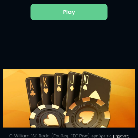
Play
Ο William ”Si” Redd (Γουίλιαμ “Σι” Ρεντ) εφηύρε τις
μηχανές