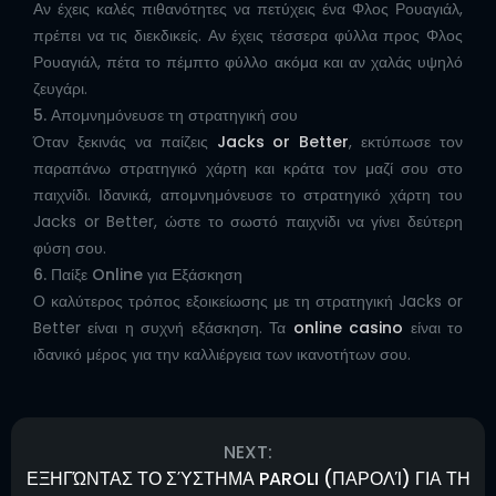
Αν έχεις καλές πιθανότητες να πετύχεις ένα Φλος Ρουαγιάλ,
πρέπει να τις διεκδικείς. Αν έχεις τέσσερα φύλλα προς Φλος
Ρουαγιάλ, πέτα το πέμπτο φύλλο ακόμα και αν χαλάς υψηλό
ζευγάρι.
5. Απομνημόνευσε τη στρατηγική σου
Όταν ξεκινάς να παίζεις
Jacks or Better
, εκτύπωσε τον
παραπάνω στρατηγικό χάρτη και κράτα τον μαζί σου στο
παιχνίδι. Ιδανικά, απομνημόνευσε το στρατηγικό χάρτη του
Jacks or Better, ώστε το σωστό παιχνίδι να γίνει δεύτερη
φύση σου.
6. Παίξε Online για Εξάσκηση
Ο καλύτερος τρόπος εξοικείωσης με τη στρατηγική Jacks or
Better είναι η συχνή εξάσκηση. Τα
online casino
είναι το
ιδανικό μέρος για την καλλιέργεια των ικανοτήτων σου.
NEXT:
ΕΞΗΓΏΝΤΑΣ ΤΟ ΣΎΣΤΗΜΑ PAROLI (ΠΑΡΟΛΊ) ΓΙΑ ΤΗ