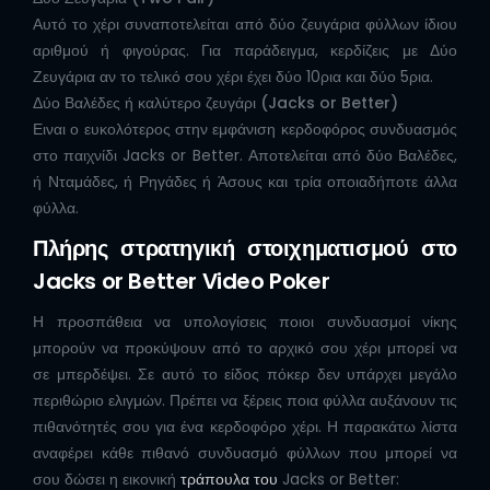
Αυτό το χέρι συναποτελείται από δύο ζευγάρια φύλλων ίδιου
αριθμού ή φιγούρας. Για παράδειγμα, κερδίζεις με Δύο
Ζευγάρια αν το τελικό σου χέρι έχει δύο 10ρια και δύο 5ρια.
Δύο Βαλέδες ή καλύτερο ζευγάρι (Jacks or Better)
Ειναι ο ευκολότερος στην εμφάνιση κερδοφόρος συνδυασμός
στο παιχνίδι Jacks or Better. Αποτελείται από δύο Βαλέδες,
ή Νταμάδες, ή Ρηγάδες ή Άσους και τρία οποιαδήποτε άλλα
φύλλα.
Πλήρης στρατηγική στοιχηματισμού στο
Jacks or Better Video Poker
Η προσπάθεια να υπολογίσεις ποιοι συνδυασμοί νίκης
μπορούν να προκύψουν από το αρχικό σου χέρι μπορεί να
σε μπερδέψει. Σε αυτό το είδος πόκερ δεν υπάρχει μεγάλο
περιθώριο ελιγμών. Πρέπει να ξέρεις ποια φύλλα αυξάνουν τις
πιθανότητές σου για ένα κερδοφόρο χέρι. Η παρακάτω λίστα
αναφέρει κάθε πιθανό συνδυασμό φύλλων που μπορεί να
σου δώσει η εικονική
τράπουλα του
Jacks or Better: