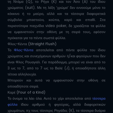
τη Ντάμα (Q), το Ρήγα (K) και τον Άσο (A) του ίδιου
χρώματος (suit). Με τη λέξη ‘χρώμα’ δεν εννοούμε μόνο το
κόκκινο ή το μαύρο, αλλά και τα τέσσερα διαφορετικά
σύμβολα: μπαστούνι, κούπα, καρό και σπαθί. Στα
περισσότερα παιχνίδια video poker, δε χρειάζεται τα φύλλα
να εμφανιστούν στην οθόνη με τη σειρά τους, εφόσον
πρόκειται για τα πέντε σωστά φύλλα.
Φλος-Κέντα (Straight Flush)
Το
Φλος-Κέντα
αποτελείται από πέντε φύλλα του ίδιου
χρώματος και συνεχόμενων αριθμών ή/και φιγούρων που δεν
είναι Φλος Ρουαγιάλ. Για παράδειγμα, μπορεί να είναι από το
3 ως το 7, από το 7 ως το Βαλέ (J), ή οποιαδήποτε άλλη
τέτοια αλληλουχία.
Μπορούν και αυτά να εμφανιστούν στην οθόνη σε
οποιαδήποτε σειρά.
Καρέ (Four of a Kind)
Το όνομα τα λέει όλα. Αυτό το χέρι αποτελείται από
τέσσερα
φύλλα
ίδιου αριθμού ή φιγούρας, αλλά διαφορετικών
χρωμάτων, πχ τους τέσσερις Ρηγάδες (K), τα τέσσερα δυάρια