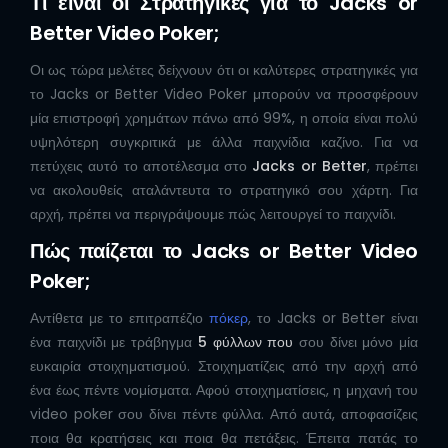
Τι είναι οι Στρατηγικές για το Jacks or
Better Video Poker;
Οι ως τώρα μελέτες δείχνουν ότι οι καλύτερες στρατηγικές για
το Jacks or Better Video Poker μπορούν να προσφέρουν
μία επιστροφή χρημάτων πάνω από 99%, η οποία είναι πολύ
υψηλότερη συγκριτικά με άλλα παιχνίδια καζίνο. Για να
πετύχεις αυτό το αποτέλεσμα στο
Jacks or Better
, πρέπει
να ακολουθείς αταλάντευτα το στρατηγικό σου χάρτη. Για
αρχή, πρέπει να περιγράψουμε πώς λειτουργεί το παιχνίδι.
Πώς παίζεται το Jacks or Better Video
Poker;
Αντίθετα με το επιτραπέζιο
πόκερ
, το Jacks or Better είναι
ένα παιχνίδι με τράβηγμα
5 φύλλων που
σου δίνει μόνο μία
ευκαιρία στοιχηματισμού. Στοιχηματίζεις από την αρχή από
ένα έως πέντε νομίσματα. Αφού στοιχηματίσεις, η μηχανή του
video poker σου δίνει πέντε φύλλα. Από αυτά, αποφασίζεις
ποια θα κρατήσεις και ποια θα πετάξεις. Έπειτα πατάς το