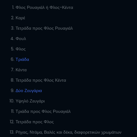
Φλος Ρουαγιάλ ή Φλος-Κέντα
Καρέ
Τετράδα προς Φλος Ρουαγιάλ
Φουλ
Φλος
Τριάδα
Κέντα
Τετράδα προς Φλος Κέντα
Δύο Ζευγάρια
Υψηλό Ζευγάρι
Τριάδα προς Φλος Ρουαγιάλ
Τετράδα προς Φλος
Ρήγας, Ντάμα, Βαλές και δέκα, διαφορετικών χρωμάτων