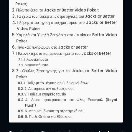
Poker;
Πώς παίζεται το Jacks or Better Video Poker;
Τα χέρια του πόκερ στις στρατηγικές του Jacks or Better
Πλήρης στρατηγική στοιχηματισμού στο Jacks or Better
Video Poker
Χαμηλά και Υψηλά Ζευγάρια στο Jacks or Better Video
Poker
Πίνακας πληρωμών στο Jacks or Better
Πλεονεκτήματα και μειονεκτήματα του Jacks or Better
Πλεονεκτήματα
Μειονεκτήματα
Συμβουλές Στρατηγικής για το Jacks or Better Video
Poker
1. Παίξε με το μέγιστο αριθμό νομισμάτων
2. Διατήρησε την πειθαρχία σου
3. Παίξε με επαρκές ταμείο
4. Δώσε προτεραιότητα στο Φλος Ρουαγιάλ (Royal
Flush)
5. Απομνημόνευσε τη στρατηγική σου
6. Παίξε Online για Εξάσκηση