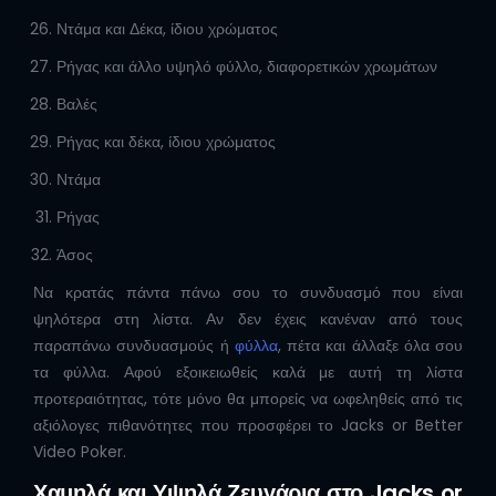
Ντάμα και Δέκα, ίδιου χρώματος
Ρήγας και άλλο υψηλό φύλλο, διαφορετικών χρωμάτων
Βαλές
Ρήγας και δέκα, ίδιου χρώματος
Ντάμα
Ρήγας
Άσος
Να κρατάς πάντα πάνω σου το συνδυασμό που είναι
ψηλότερα στη λίστα. Αν δεν έχεις κανέναν από τους
παραπάνω συνδυασμούς ή
φύλλα
, πέτα και άλλαξε όλα σου
τα φύλλα. Αφού εξοικειωθείς καλά με αυτή τη λίστα
προτεραιότητας, τότε μόνο θα μπορείς να ωφεληθείς από τις
αξιόλογες πιθανότητες που προσφέρει το Jacks or Better
Video Poker.
Χαμηλά και Υψηλά Ζευγάρια στο Jacks or