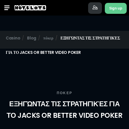
Sign up
/
/
/
Casino
Blog
πόκερ
ΕΞΗΓΏΝΤΑΣ ΤΙΣ ΣΤΡΑΤΗΓΙΚΈΣ
ΓΙΑ ΤΟ JACKS OR BETTER VIDEO POKER
ΠΌΚΕΡ
ΕΞΗΓΏΝΤΑΣ ΤΙΣ ΣΤΡΑΤΗΓΙΚΈΣ ΓΙΑ
ΤΟ JACKS OR BETTER VIDEO POKER