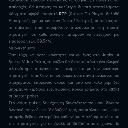
κατανόηση. Εφόσον ακολουθείς τις οδηγίες με συνέπεια και
πειθαρχία, θα πετύχεις τα καλύτερα δυνατά αποτελέσματα.
Χάρη στο υψηλό ποσοστό
RTP
(Return To Player, δηλαδή
Επιστροφής χρημάτων στον Παίκτη/Παίκτρια), οι παίκτες και
οι παίκτριες που παραμένουν αταλάντευτοι στη σωστή
στρατηγική σε κάθε σενάριο, μπορούν να πετύχουν μία
επιστροφή έως 99,54%
Μειονεκτήματα
Όση τύχη και όσες ικανότητες και αν έχεις στο Jacks or
Better Video Poker, το καζίνο θα διατηρεί πάντα ένα ελαφρύ
πλεονέκτημα απέναντί σου, ακόμα και με την καλύτερη
στρατηγική. Επιπλέον, οι πληρωμές είναι πάντα ανάλογες του
στοιχήματος, επομένως ακόμα και από ένα καλό χέρι δεν
μπορείς να κερδίσεις εντυπωσιακά πολλά χρήματα στο Jacks
or Better poker.
Στο video poker, δεν έχεις τη δυνατότητα που σου δίνει το
ζωντανό παιχνίδι να “διαβάζεις” τους αντιπάλους σου, ούτε
μπορείς, βέβαια, να κερδίζεις κάθε γύρο. Η πλήρης κατάκτηση
της στρατηγικής για το Jacks or Better απαιτεί χρόνο. Τα