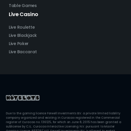
Table Games
Live Casino
Live Roulette
Live Blackjack
Live Poker
Live Baccarat
Due to the gaming licence Forwell Investments B.V. a private limited liability
company organized and existing in Curacao registered in the Commercial
register of Curacao no. 136125, for which on June 8, 2015 has been granted a
sublicense by C.I.L. Curacao Interactive Licensing N.V. pursuant to Master
Gaming License #5536/JAZ, Forwell Investments B.V. is allowed to exploit