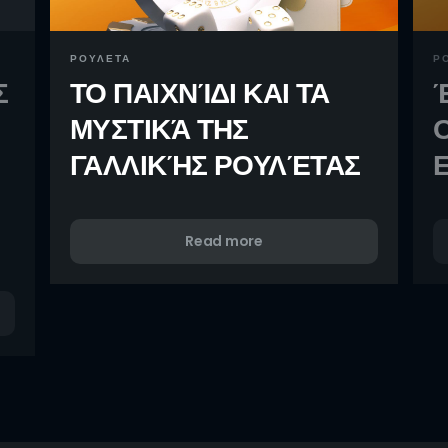
Φουλ (Full House) ή Φλος (Flush). Ως εκ τούτου, το RTP
(Return To Player, δηλαδή ποσοστό Επιστροφής στον
Παίκτη) του Bonus Poker είναι 99,17%, ενώ του Jacks or
ΡΟΥΛΈΤΑ
Ρ
Better είναι 99,54%
Σ
ΤΟ ΠΑΙΧΝΊΔΙ ΚΑΙ ΤΑ
ΜΥΣΤΙΚΆ ΤΗΣ
ΓΑΛΛΙΚΉΣ ΡΟΥΛΈΤΑΣ
Read more