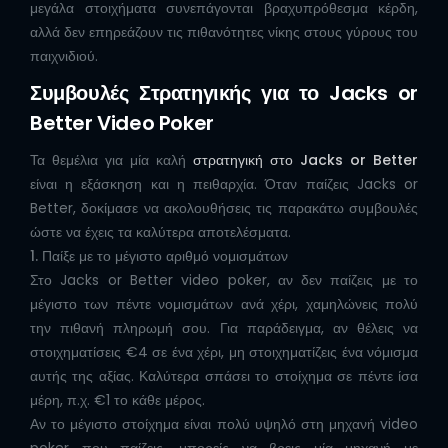
μεγάλα στοιχήματα συνεπάγονται βραχυπρόθεσμα κέρδη,
αλλά δεν επηρεάζουν τις πιθανότητες νίκης στους γύρους του
παιχνιδιού.
Συμβουλές Στρατηγικής για το Jacks or
Better Video Poker
Τα θεμέλια για μία καλή
στρατηγική στο Jacks or Better
είναι η εξάσκηση και η πειθαρχία. Όταν παίζεις Jacks or
Better, δοκίμασε να ακολουθήσεις τις παρακάτω συμβουλές
ώστε να έχεις τα καλύτερα αποτελέσματα.
1. Παίξε με το μέγιστο αριθμό νομισμάτων
Στο Jacks or Better video poker, αν δεν παίζεις με το
μέγιστο των πέντε νομισμάτων ανά χέρι, χαμηλώνεις πολύ
την πιθανή πληρωμή σου. Για παράδειγμα, αν θέλεις να
στοιχηματίσεις €4 σε ένα χέρι, μη στοιχηματίζεις ένα νόμισμα
αυτής της αξίας. Καλύτερα σπάσει το στοίχημα σε πέντε ίσα
μέρη, π.χ. €1 το κάθε μέρος.
Αν το μέγιστο στοίχημα είναι πολύ υψηλό στη μηχανή video