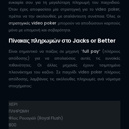
ευκαιρία σου για τη μεγαλύτερη πληρωμή του παιχνιδιού.
Όταν έχεις αποφασίσει μία στρατηγική για το video poker,
πρέπει να την ακολουθείς με αταλάντευτη συνέπεια. Όλες οι
στρατηγικές video poker
μπορούν να αποδώσουν καρπούς
μόνο με υπομονή και σοβαρότητα.
Πίνακας πληρωμών στο Jacks or Better
Είναι σημαντικό να παίζεις σε μηχανή ”
full pay’
‘ (πλήρους
απόδοσης) για να απολαύσεις αυτές τις ευνοϊκές
πιθανότητες. Οι άλλες μηχανές έχουν τσιμπημένο
πλεονέκτημα του καζίνο. Σε παιχνίδι video poker πλήρους
απόδοσης, λαμβάνεις τις ακόλουθες πληρωμές ανά νόμισμα
στοιχήματος:
ΧΕΡΙ
ΠΛΗΡΩΜΗ
Φλος Ρουαγιάλ (Royal Flush)
800