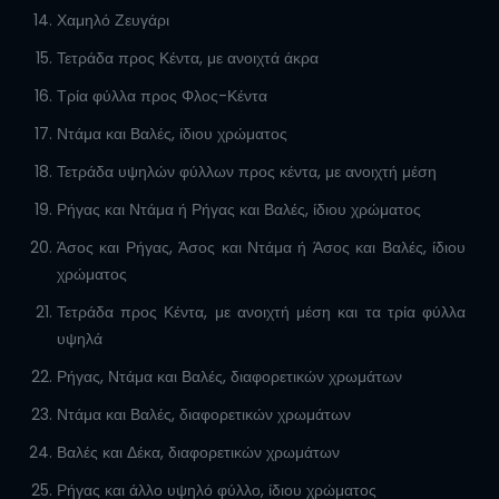
Χαμηλό Ζευγάρι
Τετράδα προς Κέντα, με ανοιχτά άκρα
Τρία φύλλα προς Φλος-Κέντα
Ντάμα και Βαλές, ίδιου χρώματος
Τετράδα υψηλών φύλλων προς κέντα, με ανοιχτή μέση
Ρήγας και Ντάμα ή Ρήγας και Βαλές, ίδιου χρώματος
Άσος και Ρήγας, Άσος και Ντάμα ή Άσος και Βαλές, ίδιου
χρώματος
Τετράδα προς Κέντα, με ανοιχτή μέση και τα τρία φύλλα
υψηλά
Ρήγας, Ντάμα και Βαλές, διαφορετικών χρωμάτων
Ντάμα και Βαλές, διαφορετικών χρωμάτων
Βαλές και Δέκα, διαφορετικών χρωμάτων
Ρήγας και άλλο υψηλό φύλλο, ίδιου χρώματος