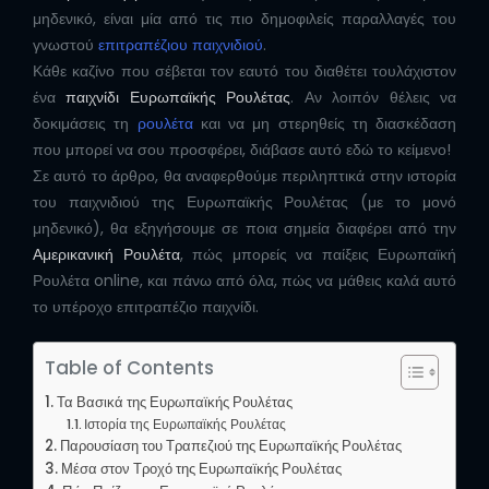
μηδενικό, είναι μία από τις πιο δημοφιλείς παραλλαγές του
γνωστού
επιτραπέζιου παιχνιδιού
.
Κάθε καζίνο που σέβεται τον εαυτό του διαθέτει τουλάχιστον
ένα
παιχνίδι Ευρωπαϊκής Ρουλέτας
. Αν λοιπόν θέλεις να
δοκιμάσεις τη
ρουλέτα
και να μη στερηθείς τη διασκέδαση
που μπορεί να σου προσφέρει, διάβασε αυτό εδώ το κείμενο!
Σε αυτό το άρθρο, θα αναφερθούμε περιληπτικά στην ιστορία
του παιχνιδιού της Ευρωπαϊκής Ρουλέτας (με το μονό
μηδενικό), θα εξηγήσουμε σε ποια σημεία διαφέρει από την
Αμερικανική Ρουλέτα
, πώς μπορείς να παίξεις Ευρωπαϊκή
Ρουλέτα online, και πάνω από όλα, πώς να μάθεις καλά αυτό
το υπέροχο επιτραπέζιο παιχνίδι.
Table of Contents
Τα Βασικά της Ευρωπαϊκής Ρουλέτας
Ιστορία της Ευρωπαϊκής Ρουλέτας
Παρουσίαση του Τραπεζιού της Ευρωπαϊκής Ρουλέτας
Μέσα στον Τροχό της Ευρωπαϊκής Ρουλέτας