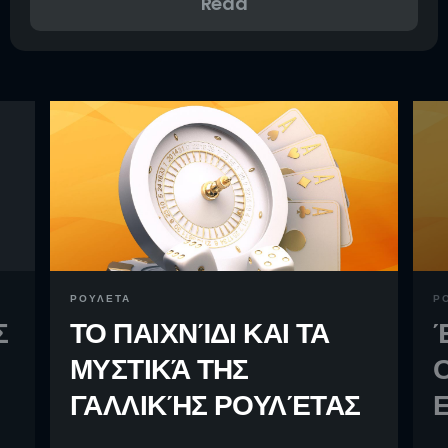
Read
ΡΟΥΛΈΤΑ
Ρ
Σ
ΤΟ ΠΑΙΧΝΊΔΙ ΚΑΙ ΤΑ
ΜΥΣΤΙΚΆ ΤΗΣ
ΓΑΛΛΙΚΉΣ ΡΟΥΛΈΤΑΣ