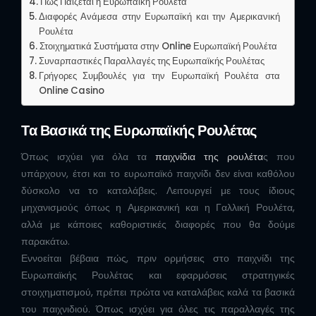
Πώς Παίζεται η Ευρωπαϊκή Ρουλέτα
Διαφορές Ανάμεσα στην Ευρωπαϊκή και την Αμερικανική
Ρουλέτα
Στοιχηματικά Συστήματα στην Online Ευρωπαϊκή Ρουλέτα
Συναρπαστικές Παραλλαγές της Ευρωπαϊκής Ρουλέτας
Γρήγορες Συμβουλές για την Ευρωπαϊκή Ρουλέτα στα
Online Casino
Τα Βασικά της Ευρωπαϊκής Ρουλέτας
Όπως ισχύει για όλα τα
παιχνίδια της ρουλέτα
ς που
υπάρχουν, έτσι και το ευρωπαϊκό παιχνίδι δεν είναι καθόλου
δύσκολο να το καταλάβεις. Λειτουργεί με τους ίδιους
μηχανισμούς όπως η Αμερικανική και η Γαλλική Ρουλέτα,
αλλά με κάποιες καθοριστικές διαφορές που θα δούμε
παρακάτω.
Εννοείται βέβαια πώς, πριν ορμήσεις στο παιχνίδι της
Ευρωπαϊκής Ρουλέτας και εφαρμόσεις στρατηγικές
στοιχηματισμού, πρέπει πρώτα να καταλάβεις καλά τα βασικά
του παιχνιδιού. Όπως ισχύει για όλες τις παραλλαγές της