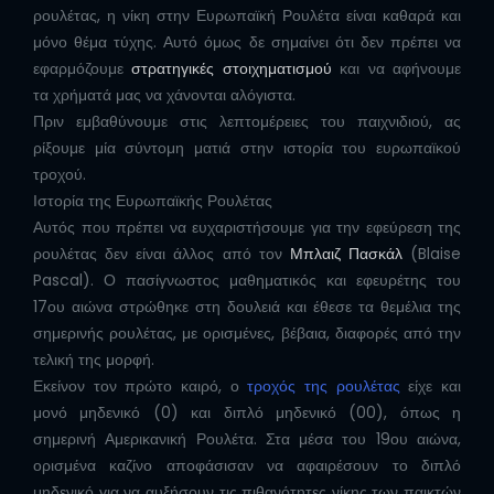
ρουλέτας, η νίκη στην Ευρωπαϊκή Ρουλέτα είναι καθαρά και
μόνο θέμα τύχης. Αυτό όμως δε σημαίνει ότι δεν πρέπει να
εφαρμόζουμε
στρατηγικές στοιχηματισμού
και να αφήνουμε
τα χρήματά μας να χάνονται αλόγιστα.
Πριν εμβαθύνουμε στις λεπτομέρειες του παιχνιδιού, ας
ρίξουμε μία σύντομη ματιά στην ιστορία του ευρωπαϊκού
τροχού.
Ιστορία της Ευρωπαϊκής Ρουλέτας
Αυτός που πρέπει να ευχαριστήσουμε για την εφεύρεση της
ρουλέτας δεν είναι άλλος από τον
Μπλαιζ Πασκάλ
(Blaise
Pascal). Ο πασίγνωστος μαθηματικός και εφευρέτης του
17ου αιώνα στρώθηκε στη δουλειά και έθεσε τα θεμέλια της
σημερινής ρουλέτας, με ορισμένες, βέβαια, διαφορές από την
τελική της μορφή.
Εκείνον τον πρώτο καιρό, ο
τροχός της ρουλέτας
είχε και
μονό μηδενικό (0) και διπλό μηδενικό (00), όπως η
σημερινή Αμερικανική Ρουλέτα. Στα μέσα του 19ου αιώνα,
ορισμένα καζίνο αποφάσισαν να αφαιρέσουν το διπλό
μηδενικό για να αυξήσουν τις πιθανότητες νίκης των παικτών