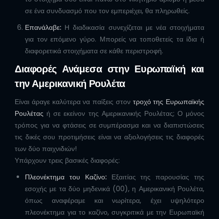
σε ένα συνδυασμό που τον εμπεριέχει, θα πληρωθείς.
Επανάλαβε:
Η διαδικασία συνεχίζεται με νέα στοιχήματα
για τον επόμενο γύρο. Μπορείς να τοποθετείς τα ίδια ή
διαφορετικά στοιχήματα σε κάθε περιστροφή.
Διαφορές Ανάμεσα στην Ευρωπαϊκή και
την Αμερικανική Ρουλέτα
Είναι άραγε καλύτερα να παίξεις στον
τροχό της Ευρωπαϊκής
Ρουλέτας
ή σε εκείνον της Αμερικανικής Ρουλέτας; Ο μόνος
τρόπος για να φτάσεις σε συμπέρασμα και να διαπιστώσεις
τις δικές σου προτιμήσεις είναι να αξιολογήσεις τις διαφορές
των δύο παιχνιδιών!
Υπάρχουν τρεις βασικές διαφορές:
Πλεονέκτημα του Καζίνο:
Εξαιτίας της παρουσίας της
εσοχής με τα δύο μηδενικά (00), η Αμερικανική Ρουλέτα,
όπως αναφέραμε και νωρίτερα, έχει υψηλότερο
πλεονέκτημα για το καζίνο, συγκριτικά με την Ευρωπαϊκή