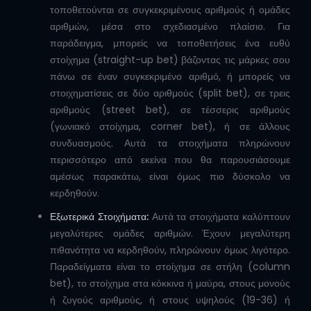
τοποθετούνται σε συγκεκριμένους αριθμούς ή ομάδες
αριθμών, μέσα στο σχεδιασμένο πλαίσιο. Για
παράδειγμα, μπορείς να τοποθετήσεις ένα ευθύ
στοίχημα (straight-up bet) βάζοντας τις μάρκες σου
πάνω σε έναν συγκεκριμένο αριθμό, ή μπορείς να
στοιχηματίσεις σε δύο αριθμούς (split bet), σε τρεις
αριθμούς (street bet), σε τέσσερις αριθμούς
(γωνιακό στοίχημα, corner bet), ή σε άλλους
συνδυασμούς. Αυτά τα στοιχήματα πληρώνουν
περισσότερο από εκείνα που θα παρουσιάσουμε
αμέσως παρακάτω, είναι όμως πιο δύσκολο να
κερδηθούν.
Εξωτερικά Στοιχήματα:
Αυτά τα στοιχήματα καλύπτουν
μεγαλύτερες ομάδες αριθμών. Έχουν μεγαλύτερη
πιθανότητα να κερδηθούν, πληρώνουν όμως λιγότερο.
Παραδείγματα είναι το στοίχημα σε στήλη (column
bet), το στοίχημα στα κόκκινα ή μαύρα, στους μονούς
ή ζυγούς αριθμούς, ή στους υψηλούς (19-36) ή