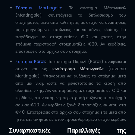
Σύστημα Martingale
:
Το σύστημα Μάρτινγκεϊλ
(Martingale) συνεπάγεται το διπλασιασμό του
στοιχήματος μετά από κάθε ήττα, με στόχο να ανακτήσεις
τις προηγούμενες απώλειες και να κάνεις κέρδος. Για
παράδειγμα, αν στοιχηματίσεις €10 και χάσεις, στην
επόμενη περιστροφή στοιχηματίζεις €20. Αν κερδίσεις,
επιστρέφεις στο αρχικό σου στοίχημα.
Σύστημα Paroli
:
Το σύστημα Παρολί (Paroli) αναφέρεται
συχνά και ως «
αντίστροφο Μάρτινγκεϊλ
» (reverse
Martingale). Υπαγορεύει να αυξάνεις το στοίχημα μετά
από μία νίκη, ώστε να μεγιστοποιείς τα κέρδη από
αλυσίδες νίκης. Αν, για παράδειγμα, στοιχηματίσεις €10 και
κερδίσεις, στην επόμενη περιστροφή αυξάνεις το στοίχημά
σου σε €20. Αν κερδίσεις ξανά, διπλασιάζεις εκ νέου στα
€40. Επιστρέφεις στο αρχικό σου στοίχημα είτε μετά από
ήττα, είτε αν φτάσεις στον προκαθορισμένο στόχο κερδών.
Συναρπαστικές Παραλλαγές της