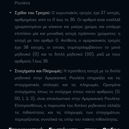
Ρουλέτα.
Σχέδιο του Τροχού:
Ο ευρωπαϊκός τροχός έχει 37 εσοχές,
αριθμημένες από το 0 έως το 36. Οι αριθμοί είναι εναλλάξ
χρωματισμένοι με κόκκινο και μαύρο χρώμα, και υπάρχει
επιπλέον μία και μοναδική εσοχή πράσινου χρώματος: η
εσοχή με τον αριθμό 0. Αντίθετα, ο αμερικανικός τροχός
έχει 38 εσοχές, οι οποίες συμπεριλαμβάνουν το μονό
μηδενικό (0) και το διπλό μηδενικό (00), μαζί με τους
αριθμούς 1 έως 36.
Στοιχήματα και Πληρωμές:
Η πρόσθετη εσοχή με το διπλό
μηδενικό στην Αμερικανική Ρουλέτα επηρεάζει και τις
στοιχηματικές επιλογές και τις πληρωμές. Ορισμένα
στοιχήματα, όπως το στοίχημα στους πέντε αριθμούς (0,
00, 1, 2, 3), είναι αποκλειστικά στην Αμερικανική Ρουλέτα.
Επιπροσθέτως, η παρουσία του διπλού μηδενικού αλλάζει
τις πιθανότητες και τις πληρωμές των στοιχημάτων,
περιορίζοντας συνολικά τις υπέρ του παίκτη πιθανότητες.