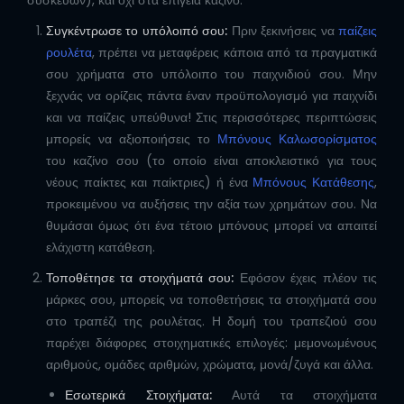
συσκευών), και όχι στα επίγεια καζίνο.
Συγκέντρωσε το υπόλοιπό σου:
Πριν ξεκινήσεις να
παίζεις
ρουλέτα
, πρέπει να μεταφέρεις κάποια από τα πραγματικά
σου χρήματα στο υπόλοιπο του παιχνιδιού σου. Μην
ξεχνάς να ορίζεις πάντα έναν προϋπολογισμό για παιχνίδι
και να παίζεις υπεύθυνα! Στις περισσότερες περιπτώσεις
μπορείς να αξιοποιήσεις το
Μπόνους Καλωσορίσματος
του καζίνο σου (το οποίο είναι αποκλειστικό για τους
νέους παίκτες και παίκτριες) ή ένα
Μπόνους Κατάθεσης
,
προκειμένου να αυξήσεις την αξία των χρημάτων σου. Να
θυμάσαι όμως ότι ένα τέτοιο μπόνους μπορεί να απαιτεί
ελάχιστη κατάθεση.
Τοποθέτησε τα στοιχήματά σου:
Εφόσον έχεις πλέον τις
μάρκες σου, μπορείς να τοποθετήσεις τα στοιχήματά σου
στο τραπέζι της ρουλέτας. Η δομή του τραπεζιού σου
παρέχει διάφορες στοιχηματικές επιλογές: μεμονωμένους
αριθμούς, ομάδες αριθμών, χρώματα, μονά/ζυγά και άλλα.
Εσωτερικά Στοιχήματα:
Αυτά τα στοιχήματα