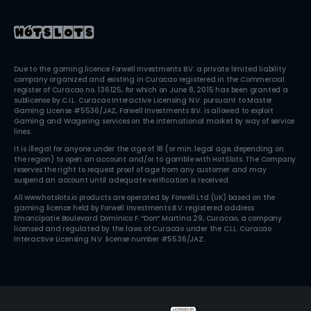
Due to the gaming licence Forwell Investments B.V. a private limited liability
company organized and existing in Curacao registered in the Commercial
register of Curacao no. 136125, for which on June 8, 2015 has been granted a
sublicense by C.I.L. Curacao Interactive Licensing N.V. pursuant to Master
Gaming License #5536/JAZ, Forwell Investments B.V. is allowed to exploit
Gaming and Wagering services on the international market by way of service
lines.
It is illegal for anyone under the age of 18 (or min. legal age, depending on
the region) to open an account and/or to gamble with HotSlots. The Company
reserves the right to request proof of age from any customer and may
suspend an account until adequate verification is received.
All www.hotslots.io products are operated by Forwell Ltd (UK) based on the
gaming licence held by Forwell Investments B.V. registered address
Emancipatie Boulevard Dominico F. “Don” Martina 29, Curacao, a company
licensed and regulated by the laws of Curacao under the C.I.L. Curacao
Interactive Licensing N.V .license number #5536/JAZ.