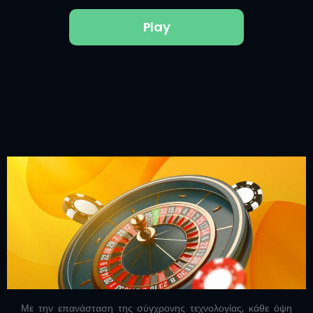
Play
Με την επανάσταση της σύγχρονης τεχνολογίας, κάθε όψη