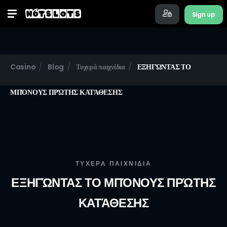
Sign up
/
/
/
Casino
Blog
Τυχερά παιχνίδια
ΕΞΗΓΏΝΤΑΣ ΤΟ
ΜΠΌΝΟΥΣ ΠΡΏΤΗΣ ΚΑΤΆΘΕΣΗΣ
ΤΥΧΕΡΆ ΠΑΙΧΝΊΔΙΑ
ΕΞΗΓΏΝΤΑΣ ΤΟ ΜΠΌΝΟΥΣ ΠΡΏΤΗΣ
ΚΑΤΆΘΕΣΗΣ