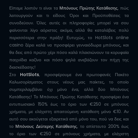
Είπαμε λοιπόν τι είναι τα
Μπόνους Πρώτης Κατάθεσης
, πώς
λειτουργούν και τι είδους Όροι και Προϋποθέσεις τα
συνοδεύουν. Όλες αυτές οι πληροφορίες μπορεί να σου
φαίνονται λίγο αόριστες ακόμα, αλλά θα καταλάβεις πολύ
περισσότερα στην πράξη! Ευτυχώς, το HotSlots online
casino ξέρει καλά να προσφέρει γενναιόδωρα μπόνους, και
θα δεις από πρώτο χέρι πόσο καλά πλαισιώνουν τα κορυφαία
παιχνίδια καζίνο και πόσο ψηλά ανεβάζουν τον πήχη της
διασκέδασης!
Στο
HotSlots
, προσφέρουμε ένα πρωτοφανές Πακέτο
Καλωσορίσματος στους νέους μας παίκτες, το οποίο
συμπεριλαμβάνει όχι μόνο ένα, αλλά δύο Μπόνους
Κατάθεσης! Το Μπόνους Πρώτης Κατάθεσης προσφέρει ένα
εντυπωσιακό 150% έως το όριο των €250 σε μπόνους
χρήματα, με ελάχιστη απαιτούμενη κατάθεση μόνο €10. Αν
αυτό σου ακούγεται εξαιρετικά από μόνο του, πού να δεις και
το
Μπόνους Δεύτερης Κατάθεσης
, το απίστευτο 200% έως
το όριο των €250 σε μπόνους χρήματα, με ελάχιστη