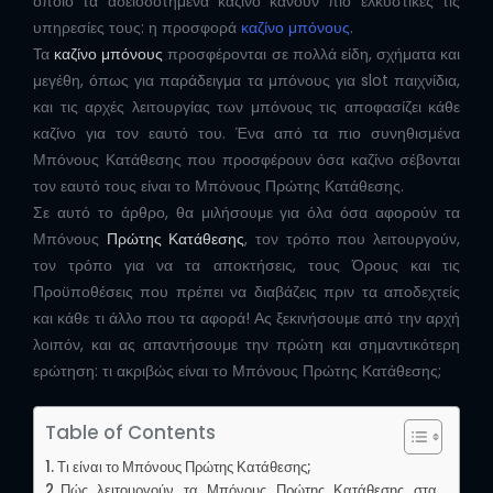
οποίο τα αδειοδοτημένα καζίνο κάνουν πιο ελκυστικές τις
υπηρεσίες τους: η προσφορά
καζίνο μπόνους
.
Τα
καζίνο μπόνους
προσφέρονται σε πολλά είδη, σχήματα και
μεγέθη, όπως για παράδειγμα τα μπόνους για slot παιχνίδια,
και τις αρχές λειτουργίας των μπόνους τις αποφασίζει κάθε
καζίνο για τον εαυτό του. Ένα από τα πιο συνηθισμένα
Μπόνους Κατάθεσης που προσφέρουν όσα καζίνο σέβονται
τον εαυτό τους είναι το Μπόνους Πρώτης Κατάθεσης.
Σε αυτό το άρθρο, θα μιλήσουμε για όλα όσα αφορούν τα
Μπόνους
Πρώτης Κατάθεσης
, τον τρόπο που λειτουργούν,
τον τρόπο για να τα αποκτήσεις, τους Όρους και τις
Προϋποθέσεις που πρέπει να διαβάζεις πριν τα αποδεχτείς
και κάθε τι άλλο που τα αφορά! Ας ξεκινήσουμε από την αρχή
λοιπόν, και ας απαντήσουμε την πρώτη και σημαντικότερη
ερώτηση: τι ακριβώς είναι το Μπόνους Πρώτης Κατάθεσης;
Table of Contents
Τι είναι το Μπόνους Πρώτης Κατάθεσης;
Πώς λειτουργούν τα Μπόνους Πρώτης Κατάθεσης στα