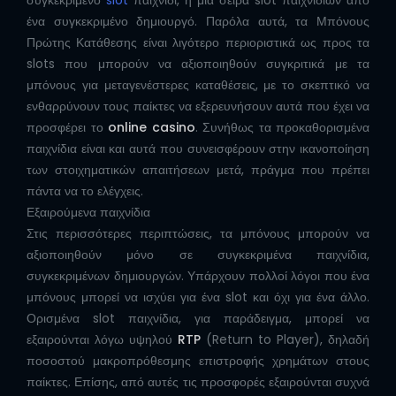
συγκεκριμένο
slot
παιχνίδι, ή μία σειρά slot παιχνιδιών από
ένα συγκεκριμένο δημιουργό. Παρόλα αυτά, τα Μπόνους
Πρώτης Κατάθεσης είναι λιγότερο περιοριστικά ως προς τα
slots που μπορούν να αξιοποιηθούν συγκριτικά με τα
μπόνους για μεταγενέστερες καταθέσεις, με το σκεπτικό να
ενθαρρύνουν τους παίκτες να εξερευνήσουν αυτά που έχει να
προσφέρει το
online casino
. Συνήθως τα προκαθορισμένα
παιχνίδια είναι και αυτά που συνεισφέρουν στην ικανοποίηση
των στοιχηματικών απαιτήσεων μετά, πράγμα που πρέπει
πάντα να το ελέγχεις.
Εξαιρούμενα παιχνίδια
Στις περισσότερες περιπτώσεις, τα μπόνους μπορούν να
αξιοποιηθούν μόνο σε συγκεκριμένα παιχνίδια,
συγκεκριμένων δημιουργών. Υπάρχουν πολλοί λόγοι που ένα
μπόνους μπορεί να ισχύει για ένα slot και όχι για ένα άλλο.
Ορισμένα slot παιχνίδια, για παράδειγμα, μπορεί να
εξαιρούνται λόγω υψηλού
RTP
(Return to Player), δηλαδή
ποσοστού μακροπρόθεσμης επιστροφής χρημάτων στους
παίκτες. Επίσης, από αυτές τις προσφορές εξαιρούνται συχνά