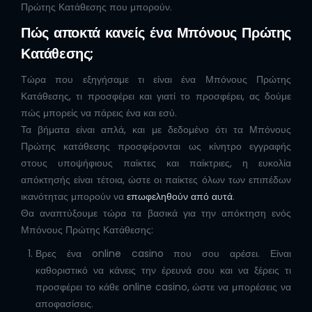
Πρώτης Κατάθεσης που μπορούν.
Πώς αποκτά κανείς ένα Μπόνους Πρώτης
Κατάθεσης;
Τώρα που εξηγήσαμε τι είναι ένα Μπόνους Πρώτης
Κατάθεσης, τι προσφέρει και γιατί το προσφέρει, ας δούμε
πώς μπορείς να πάρεις ένα και εσύ.
Τα βήματα είναι απλά, και με δεδομένο ότι τα Μπόνους
Πρώτης κατάθεσης προσφέρονται ως κίνητρο εγγραφής
στους υποψήφιους παίκτες και παίκτριες, η ευκολία
απόκτησής είναι τέτοια, ώστε οι παίκτες όλων των επιπέδων
ικανότητας μπορούν να
επωφεληθούν από αυτά
.
Θα αναπτύξουμε τώρα τα βασικά για την απόκτηση ενός
Μπόνους Πρώτης Κατάθεσης:
Βρες ένα online casino που σου αρέσει. Είναι
καθοριστικό να κάνεις την έρευνά σου και να ξέρεις τι
προσφέρει το κάθε online casino, ώστε να μπορέσεις να
αποφασίσεις.