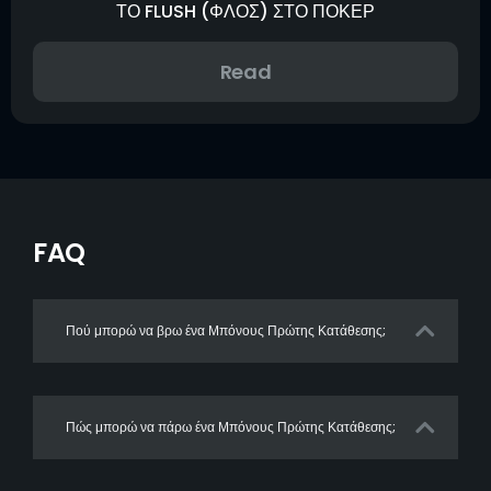
ΤΟ FLUSH (ΦΛΟΣ) ΣΤΟ ΠΟΚΕΡ
Read
FAQ
Πού μπορώ να βρω ένα Μπόνους Πρώτης Κατάθεσης;
Τα Μπόνους Πρώτης Κατάθεσης προσφέρονται από πολλά
Πώς μπορώ να πάρω ένα Μπόνους Πρώτης Κατάθεσης;
online casino, χωρίς φυσικά να εξαιρείται το HotSlots! Τα
καζίνο προσφέρουν αυτά τα μπόνους σε όποιον/α
εγγράφεται στον ιστότοπό τους για να δώσουν κίνητρο στους