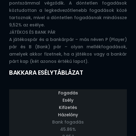
pontszámmal végződik. A döntetlen fogadások
köztudottan a legkedvezőtlenebb fogadások közé
tartoznak, mivel a döntetlen fogadásnak mindössze
9,52% az esélye.
JÁTÉKOS ÉS BANK PÁR
A játékospár és a bankárpár – más néven P (Player)
pár és B (Bank) pár – olyan mellékfogadások,
amelyek akkor fizetnek, ha a játékos vagy a bankár
párt kap (két azonos értékű lapot).
BAKKARA ESÉLYTÁBLÁZAT
Fogadás
Esély
Kifizetés
Házelőny
Bank fogadás
45.86%