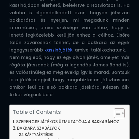
kaszinójában elérhető, beleértve a HotSlotsot is. Ha
valaha is elgondolkodott azon, hogyan játsszon
bakkarátot és nyerjen, mi megadunk minden
információt, amire szüksége van ahhoz, hogy a
lehető legközelebb kerüljön ehhez a célhoz. Elsőre
talán zavarosnak tűnhet, de a bakkara az egyik
legegyszerűbb
kaszinójáték
, amivel találkozhatunk.
Nem meglepő, hogy ez egy olyan játék, amelyet már
régóta játszanak (még a legendás James Bond is),
és valószínűleg ez még évekig így is marad. Bontsuk
le a játék alapjait, hogy magabiztosan játszhasson,
amikor leül az első bakkara játékára. Készen áll?
Akkor vágjunk bele!
Table of Contents
SZERENCSEJÁTÉKOS ÚTMUTATÓJA A BAKKARÁHOZ
BAKKARA SZABÁLYOK
KÁRTYAÉRTÉKEK