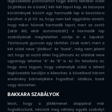
legközelebbi pontszámot fogja elérni. Mindkét oldal
(a játékos és a bank) két-két lapot kap, és bizonyos
körülmények között egy harmadik lap is kiosztásra
kerülhet. A jó hír az, hogy nem kell aggódnia amiatt,
hogy mikor húznak harmadik lapot, mert az osztó
(akár élő, akár automatizált) a harmadik lap
szabályának megfelelően osztja ki a lapokat.
Tisztázzunk gyorsan egy tévhitet. Csak azért, mert a
két oldal neve “játékos” és “bank”, még nem jelenti
azt, hogy az osztó ellen fog játszani. Az oldalak neve
ugyanúgy lehetne “A” és “B” is. Az Ön feladata az,
hogy arra tegyen, hogy valamelyik oldal a lehető
legközelebb kerüljön a kilenchez. A következő három
eredmény bármelyikére fogadhat: Játékos, bank
vagy döntetlen.
BAKKARA SZABÁLYOK
Most, hogy a játékmenet alapjaival már
foglalkoztunk, nézzünk meg néhány egyéb szabályt