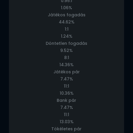
0.95:1
1.06%
Játékos fogadás
44.62%
1:1
1.24%
Döntetlen fogadás
9.52%
8:1
14.36%
Játékos pár
7.47%
11:1
10.36%
Bank pár
7.47%
11:1
13.03%
Tökéletes pár