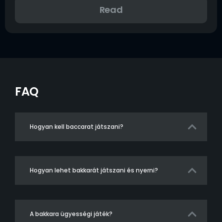
Read
FAQ
Hogyan kell baccarat játszani?
A bakkarát két oldal között játsszák: A játékos és a
Hogyan lehet bakkarát játszani és nyerni?
bank. Mind a játékos, mind a bank két-két lapot kap.
Az a lap nyer, amelyik közelebb van a kilenceshez,
mint a másik. A játékosok arra fogadnak, hogy a két
Nincs biztos módszer arra, hogy megtippeljük, melyik
kéz közül melyik fog nyerni: a játékos vagy a bank.
A bakkara ügyességi játék?
lesz a nyerő kéz. A mindkét oldalra kiosztott lapok