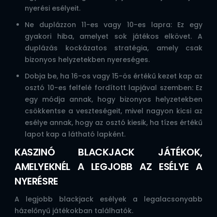
nyerési esélyeit.
Ne duplázzon 11-es vagy 10-es lapra: Ez egy
gyakori hiba, amelyet sok játékos elkövet. A
duplázás kockázatos stratégia, amely csak
bizonyos helyzetekben nyereséges.
Dobja be, ha 16-os vagy 15-ös értékű kezet kap az
osztó 10-es felfelé fordított lapjával szemben: Ez
egy módja annak, hogy bizonyos helyzetekben
csökkentse a veszteségeit, mivel nagyon kicsi az
esélye annak, hogy az osztó kiesik, ha tízes értékű
lapot kap a látható lapként.
KASZINÓ BLACKJACK JÁTÉKOK,
AMELYEKNÉL A LEGJOBB AZ ESÉLYE A
NYERÉSRE
A legjobb blackjack esélyek a legalacsonyabb
házelőnyű játékokban találhatók.