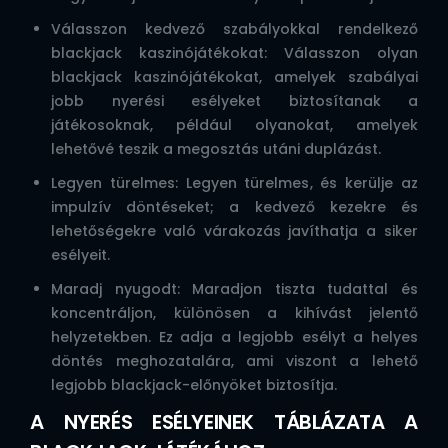
Válasszon kedvező szabályokkal rendelkező
blackjack kaszinójátékokat: Válasszon olyan
blackjack kaszinójátékokat, amelyek szabályai
jobb nyerési esélyeket biztosítanak a
játékosoknak, például olyanokat, amelyek
lehetővé teszik a megosztás utáni duplázást.
Legyen türelmes: Legyen türelmes, és kerülje az
impulzív döntéseket; a kedvező kezekre és
lehetőségekre való várakozás javíthatja a siker
esélyeit.
Maradj nyugodt: Maradjon tiszta tudattal és
koncentráljon, különösen a kihívást jelentő
helyzetekben. Ez adja a legjobb esélyt a helyes
döntés meghozatalára, ami viszont a lehető
legjobb blackjack-előnyöket biztosítja.
A NYERÉS ESÉLYEINEK TÁBLÁZATA A