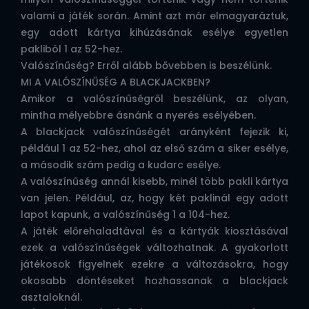
valami a játék során. Amint azt már elmagyaráztuk,
egy adott kártya kihúzásának esélye egyetlen
pakliból 1 az 52-hez.
Valószínűség? Erről alább bővebben is beszélünk.
MI A VALÓSZÍNŰSÉG A BLACKJACKBEN?
Amikor a valószínűségről beszélünk, az olyan,
mintha mélyebbre ásnánk a nyerés esélyében.
A blackjack valószínűségét arányként fejezik ki,
például 1 az 52-hez, ahol az első szám a siker esélye,
a második szám pedig a kudarc esélye.
A valószínűség annál kisebb, minél több pakli kártya
van jelen. Például, az, hogy két paklinál egy adott
lapot kapunk, a valószínűség 1 a 104-hez.
A játék előrehaladtával és a kártyák kiosztásával
ezek a valószínűségek változhatnak. A gyakorlott
játékosok figyelnek ezekre a változásokra, hogy
okosabb döntéseket hozhassanak a blackjack
asztaloknál.