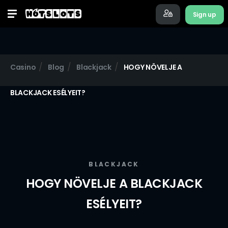
Sign up
/
/
/
Casino
Blog
Blackjack
HOGY NÖVELJE A
BLACKJACK ESÉLYEIT?
BLACKJACK
HOGY NÖVELJE A BLACKJACK
ESÉLYEIT?