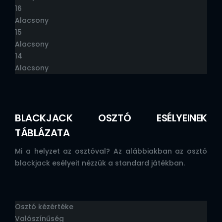
16
Alacsony
15
Alacsony
14
Alacsony
BLACKJACK OSZTÓ ESÉLYEINEK
TÁBLÁZATA
Mi a helyzet az osztóval? Az alábbiakban az osztó
blackjack esélyeit nézzük a standard játékban.
Osztó kézértéke
Valószínűség