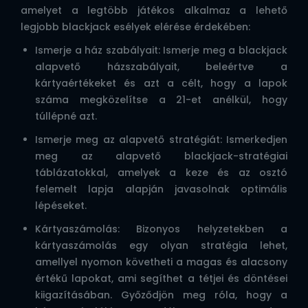
amelyet a legtöbb játékos alkalmaz a lehető
legjobb blackjack esélyek elérése érdekében:
Ismerje a ház szabályait: Ismerje meg a blackjack
alapvető házszabályait, beleértve a
kártyaértékeket és azt a célt, hogy a lapok
száma megközelítse a 21-et anélkül, hogy
túllépné azt.
Ismerje meg az alapvető stratégiát: Ismerkedjen
meg az alapvető blackjack-stratégiai
táblázatokkal, amelyek a keze és az osztó
felemelt lapja alapján javasolnak optimális
lépéseket.
Kártyaszámolás: Bizonyos helyzetekben a
kártyaszámolás egy olyan stratégia lehet,
amellyel nyomon követheti a magas és alacsony
értékű lapokat, ami segíthet a tétjei és döntései
kiigazításában. Győződjön meg róla, hogy a