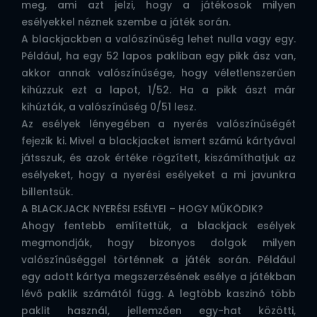
meg, ami azt jelzi, hogy a játékosok milyen
esélyekkel néznek szembe a játék során.
A blackjackben a valószínűség lehet nulla vagy egy.
Például, ha egy 52 lapos pakliban egy pikk ász van,
akkor annak valószínűsége, hogy véletlenszerűen
kihúzzuk ezt a lapot, 1/52. Ha a pikk ászt már
kihúzták, a valószínűség 0/51 lesz.
Az esélyek lényegében a nyerés valószínűségét
fejezik ki. Mivel a blackjacket ismert számú kártyával
játsszuk, és azok értéke rögzített, kiszámíthatjuk az
esélyeket, hogy a nyerési esélyeket a mi javunkra
billentsük.
A BLACKJACK NYERÉSI ESÉLYEI – HOGY MŰKÖDIK?
Ahogy fentebb említettük, a blackjack esélyek
megmondják, hogy bizonyos dolgok milyen
valószínűséggel történnek a játék során. Például
egy adott kártya megszerzésének esélye a játékban
lévő paklik számától függ. A legtöbb kaszinó több
paklit használ, jellemzően egy-hat közötti,