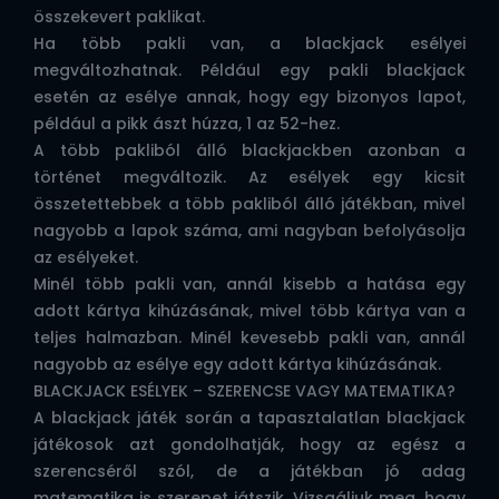
összekevert paklikat.
Ha több pakli van, a blackjack esélyei
megváltozhatnak. Például egy pakli blackjack
esetén az esélye annak, hogy egy bizonyos lapot,
például a pikk ászt húzza, 1 az 52-hez.
A több pakliból álló blackjackben azonban a
történet megváltozik. Az esélyek egy kicsit
összetettebbek a több pakliból álló játékban, mivel
nagyobb a lapok száma, ami nagyban befolyásolja
az esélyeket.
Minél több pakli van, annál kisebb a hatása egy
adott kártya kihúzásának, mivel több kártya van a
teljes halmazban. Minél kevesebb pakli van, annál
nagyobb az esélye egy adott kártya kihúzásának.
BLACKJACK ESÉLYEK – SZERENCSE VAGY MATEMATIKA?
A blackjack játék során a tapasztalatlan blackjack
játékosok azt gondolhatják, hogy az egész a
szerencséről szól, de a játékban jó adag
matematika is szerepet játszik. Vizsgáljuk meg, hogy