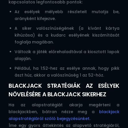
kapcsolatos legfontosabb pontok:
Az esélyek mélyebb részleteit mutatja be,
arányként kifejezve.
A siker valószínűségének (a kívánt kártya
kihúzása) és a kudarc esélyének kiszámítását
foglalja magában.
Változik a játék előrehaladtával a kiosztott lapok
alapján.
Például, ha 1:52-hez az esélye annak, hogy pikk
ászt húz, akkor a valószínűség 1 az 52-höz.
BLACKJACK STRATÉGIÁK AZ ESÉLYEK
NÖVELÉSÉRE A BLACKJACK SIKERHEZ
Ha az alapstratégiát akarja megérteni a
blackjackben, bátran nézze meg a
blackjack
alapstratégiáról szóló bejegyzésünket
.
Íme egy gyors áttekintés az alapvető stratégiáról,