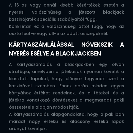
A 16-os vagy annál kisebb kézértékek esetén a
nyerési valószínűség a játszott blackjack
kaszinójáték speciális szabályaitól függ.
Konkrétan ez a valószínűség attól függ, hogy az
osztó leüt-e vagy áll-e az adott összegeknél.
KÁRTYASZÁMLÁLÁSSAL NÖVEKSZIK A
NYERÉS ESÉLYE A BLACKJACKBEN
A kártyaszámolás a blackjackben egy olyan
stratégia, amelyben a játékosok nyomon követik a
kiosztott lapokat, hogy előnyre tegyenek szert a
kaszinóval szemben. Ennek során minden egyes
kártyához értéket rendelnek, és a téteket és a
játékra vonatkozó döntéseket a megmaradt pakli
összetétele alapján módosítják.
A kártyaszámolás alapgondolata, hogy a pakliban
maradt nagy értékű és alacsony értékű lapok
arányát követjük.