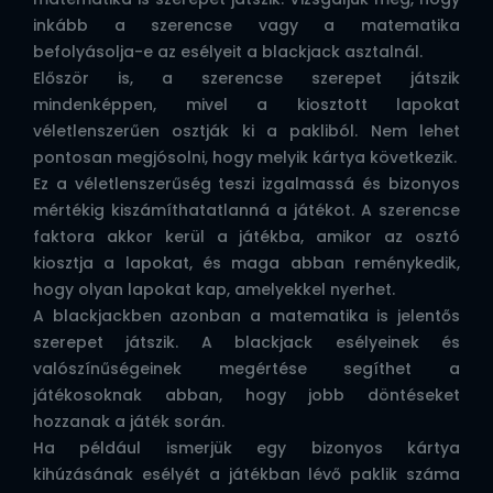
inkább a szerencse vagy a matematika
befolyásolja-e az esélyeit a blackjack asztalnál.
Először is, a szerencse szerepet játszik
mindenképpen, mivel a kiosztott lapokat
véletlenszerűen osztják ki a pakliból. Nem lehet
pontosan megjósolni, hogy melyik kártya következik.
Ez a véletlenszerűség teszi izgalmassá és bizonyos
mértékig kiszámíthatatlanná a játékot. A szerencse
faktora akkor kerül a játékba, amikor az osztó
kiosztja a lapokat, és maga abban reménykedik,
hogy olyan lapokat kap, amelyekkel nyerhet.
A blackjackben azonban a matematika is jelentős
szerepet játszik. A blackjack esélyeinek és
valószínűségeinek megértése segíthet a
játékosoknak abban, hogy jobb döntéseket
hozzanak a játék során.
Ha például ismerjük egy bizonyos kártya
kihúzásának esélyét a játékban lévő paklik száma