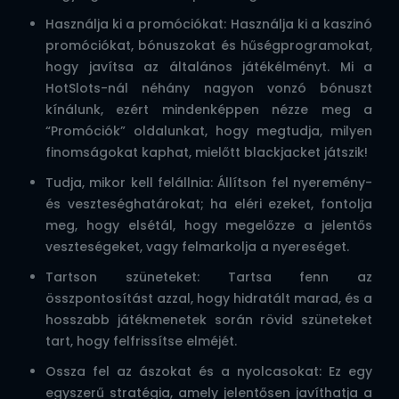
Használja ki a promóciókat: Használja ki a kaszinó
promóciókat, bónuszokat és hűségprogramokat,
hogy javítsa az általános játékélményt. Mi a
HotSlots-nál néhány nagyon vonzó bónuszt
kínálunk, ezért mindenképpen nézze meg a
“Promóciók” oldalunkat, hogy megtudja, milyen
finomságokat kaphat, mielőtt blackjacket játszik!
Tudja, mikor kell felállnia: Állítson fel nyeremény-
és veszteséghatárokat; ha eléri ezeket, fontolja
meg, hogy elsétál, hogy megelőzze a jelentős
veszteségeket, vagy felmarkolja a nyereséget.
Tartson szüneteket: Tartsa fenn az
összpontosítást azzal, hogy hidratált marad, és a
hosszabb játékmenetek során rövid szüneteket
tart, hogy felfrissítse elméjét.
Ossza fel az ászokat és a nyolcasokat: Ez egy
egyszerű stratégia, amely jelentősen javíthatja a