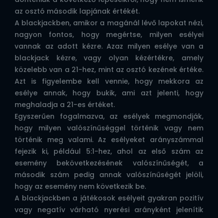
az osztó második lapjának értékét.
A blackjackben, amikor a magánál lévő lapokat nézi,
nagyon fontos, hogy megértse, milyen esélyei
vannak az adott kézre. Azaz milyen esélye van a
blackjack kézre, vagy olyan kézértékre, amely
közelebb van a 21-hez, mint az osztó kezének értéke.
Azt is figyelembe kell vennie, hogy mekkora az
esélye annak, hogy bukik, ami azt jelenti, hogy
meghaladja a 21-es értéket.
Egyszerűen fogalmazva, az esélyek megmondják,
hogy milyen valószínűséggel történik vagy nem
történik meg valami. Az esélyeket arányszámmal
fejezik ki, például 5:1-hez, ahol az első szám az
esemény bekövetkezésének valószínűségét, a
második szám pedig annak valószínűségét jelöli,
hogy az esemény nem következik be.
A blackjackben a játékosok esélyeit gyakran pozitív
vagy negatív várható nyerési arányként jelenítik