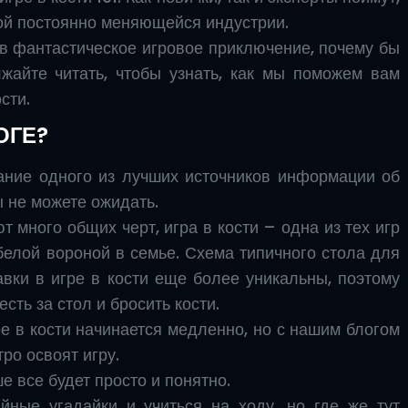
этой постоянно меняющейся индустрии.
 в фантастическое игровое приключение, почему бы
жайте читать, чтобы узнать, как мы поможем вам
сти.
ОГЕ?
ание одного из лучших источников информации об
вы не можете ожидать.
ют много общих черт, игра в кости – одна из тех игр
белой вороной в семье. Схема типичного стола для
авки в игре в кости еще более уникальны, поэтому
есть за стол и бросить кости.
гре в кости начинается медленно, но с нашим блогом
ро освоят игру.
е все будет просто и понятно.
йные угадайки и учиться на ходу, но где же тут