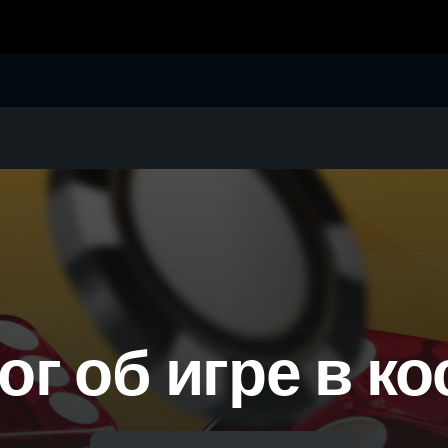
ог об игре в ко