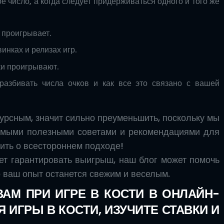
ое число, а когда следует придерживаться одного и того же
 проигрывает.
инках и релизах игр.
ки проигрывают.
 разбивать числа очков и как все это связано с вашей
есурсным, значит сильно преуменьшить, поскольку мы
амыми полезными советами и рекомендациями для
рить о всестороннем подходе!
жет гарантировать выигрыш, наш блог может помочь
о ваш опыт останется свежим и веселым.
ВАМ ПРИ ИГРЕ В КОСТИ В ОНЛАЙН-
 ИГРЫ В КОСТИ, ИЗУЧИТЕ СТАВКИ И