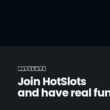
Join HotSlots
and have real fu