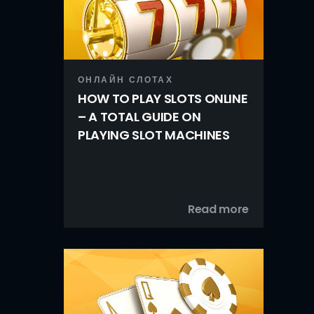
ОНЛАЙН СЛОТАХ
HOW TO PLAY SLOTS ONLINE
– A TOTAL GUIDE ON
PLAYING SLOT MACHINES
Read more