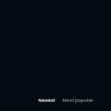
Newest
Most popular