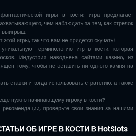
фантастической игры в кости: игра предлагает
захватывающего, чем наблюдать за тем, как стрелок
а выигрыш.
этой игры, так что вам не придется скучать!
уникальную терминологию игр в кости, которая
осков. Индустрия наводнена сайтами казино, из
ящен тому, чтобы не оставить ни одного камня на
лать ставки и когда использовать стратегию, а также
еще нужно начинающему игроку в кости?
и рекомендации, проверьте свои знания за нашими
АТЬИ ОБ ИГРЕ В КОСТИ В HotSlots