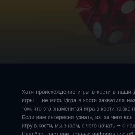
Хотя происхождение игры в кости в наши 
игры – не миф. Игра в кости захватила наз
том, что эта знаменитая игра в кости также
Если вам интересно узнать, из-за чего вся
игру в кости, мы знаем, с чего начать – с на
Наш блог даст вам полную информацию об игр