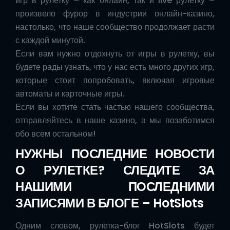
игр в рулетку – как онлайн, так и live рулетку –
произвело фурор в индустрии онлайн-казино,
настолько, что наше сообщество продолжает расти
с каждой минутой.
Если вам нужно отдохнуть от игры в рулетку, вы
будете рады узнать, что у нас есть много других игр,
которые стоит попробовать, включая игровые
автоматы и карточные игры.
Если вы хотите стать частью нашего сообщества,
отправляйтесь в наше казино, а мы позаботимся
обо всем остальном!
НУЖНЫ ПОСЛЕДНИЕ НОВОСТИ
О РУЛЕТКЕ? СЛЕДИТЕ ЗА
НАШИМИ ПОСЛЕДНИМИ
ЗАПИСЯМИ В БЛОГЕ – HotSlots
Одним словом, рулетка-блог HotSlots будет