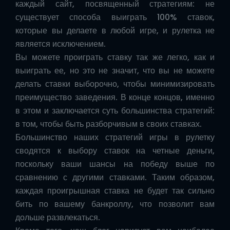
каждый сайт, посвященный стратегиям: не
существует способа выиграть 100% ставок,
которые вы делаете в любой игре, и рулетка не
является исключением.
Вы можете проиграть ставку так же легко, как и
выиграть ее, но это не значит, что вы не можете
делать ставки выборочно, чтобы минимизировать
преимущество заведения. В конце концов, именно
в этом и заключается суть большинства стратегий:
в том, чтобы быть разборчивым в своих ставках.
Большинство наших стратегий игры в рулетку
сводятся к выбору ставок на четные деньги,
поскольку ваши шансы на победу выше по
сравнению с другими ставками. Таким образом,
каждая проигрышная ставка не будет так сильно
бить по вашему банкроллу, что позволит вам
дольше развлекаться.