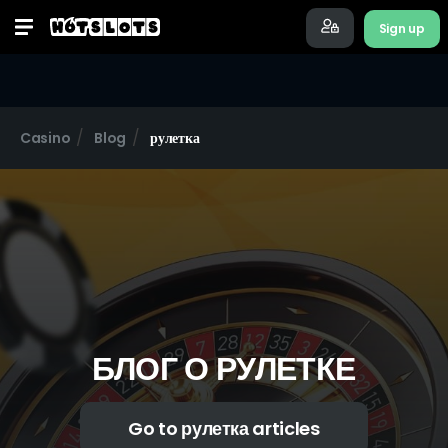
Sign up
/
/
Casino
Blog
рулетка
БЛОГ О РУЛЕТКЕ
Go to рулетка articles