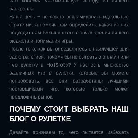
вам извлечь максимальную выгоду из вашего
банкролла.
Наша цель – не ложно рекламировать идеальные
стратегии, а помочь вам определить, какая из них
подходит вам больше всего с точки зрения вашего
бюджета и понимания игры.
После того, как вы определитесь с наилучшей для
вас стратегией, почему бы не сыграть в онлайн или
live рулетку в HotSlots? У нас есть множество
различных игр в рулетки, которые вы можете
попробовать, все они разработаны лучшими
поставщиками игр, которые только может
предложить рынок.
ПОЧЕМУ СТОИТ ВЫБРАТЬ НАШ
БЛОГ О РУЛЕТКЕ
Давайте признаем то, чего пытается избежать