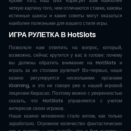
Кроме того, наш блог нарисует вам наиболее
четкую картину того, чем отличаются ставки, каковы
истинные шансы и какие советы могут оказаться
наиболее полезными для вашего стиля игры.
ИГРА РУЛЕТКА В HotSlots
Позвольте нам ответить на вопрос, который,
возможно, сейчас крутится у вас в голове: почему
вы должны обратить внимание на HotSlots и
играть за их столами рулетки? Во-первых, наше
казино регулируется несколькими органами
iGaming, и это не говоря уже о нашей игровой
лицензии Кюрасао. Поэтому можно с уверенностью
сказать, что HotSlots управляется с учетом
интересов своих игроков.
Наше казино мгновенно стало хитом, как только
заработало. Огромное количество фантастических