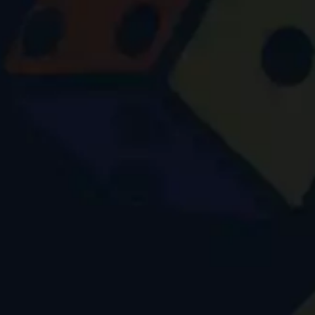
ALLE SPIELE ANZEIGEN