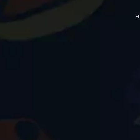
bei HotSlots zur Verfügung steh
Modus ausprobieren. Um Blackjack
H
Bibliothek. Dann fahre mit dem M
um loszulegen. Das wars! Lade e
Obwohl alle Einsätze und Gewinn
um die Funktionen zu testen und
Demo verwenden, um Blackjack A
Spiele,
Jackpot-Slots
, die neuest
spiele Top-Slots wie Starburst™
ultimativen Preis und spiele je
Du bist kein großer Fan von Onl
Beweis - wir bieten erstklassige 
Shows von Anbietern wie Evoluti
Du Dir einen
Casino-Bonus
siche
außergewöhnliche Belohnungen u