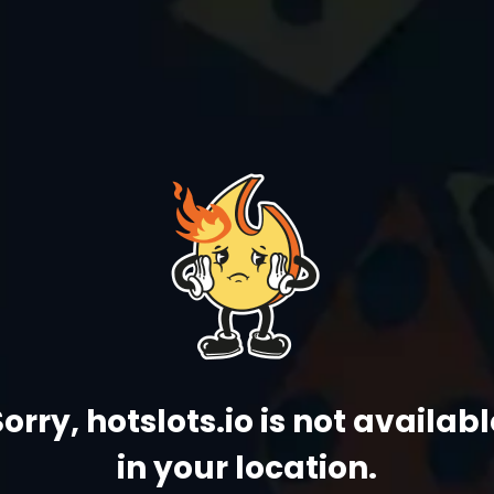
UREB
Sorry, hotslots.io is not availabl
in your location.
asino
-Slots, das von Pragmatic-play-live veröffentlicht w