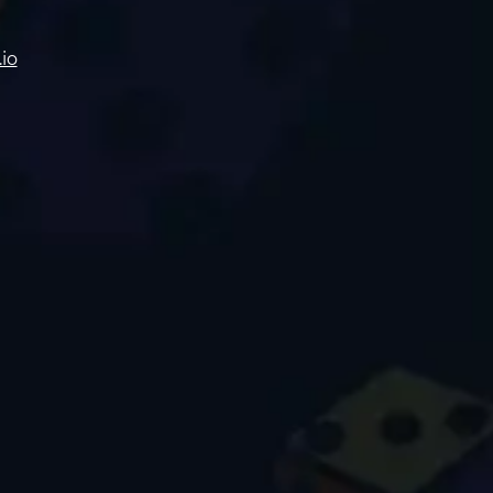
oder es kostenlos im Demo-
he das Spiel in unserer Casino-
io
e auf die Schaltfläche "DEMO",
nlose Spiel.
ose Version des Spiels nutzen,
ngen entspricht. Du kannst die
ots zu spielen, wie Megaways™-
 Dir unser Spieleportfolio an und
ersuche Dein Glück beim
ots
zu erhalten!
atz und stelle Dein Können unter
 Dutzende von lebhaften Live-
n Du schon dabei bist, solltest
ten erwarten Dich
lick darauf und hab Spaß!