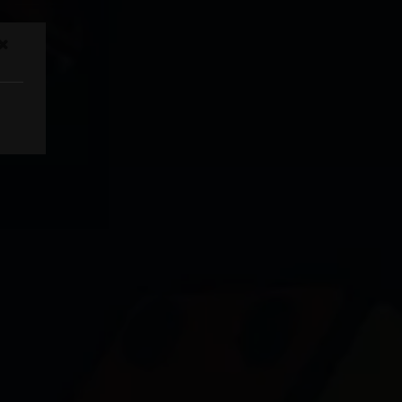
ANMELDEN
REGISTRIEREN