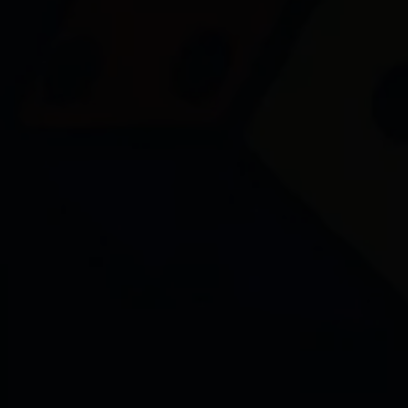
ALLE SPIELE ANZEIGEN