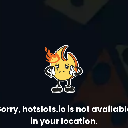
Sorry, hotslots.io is not availabl
in your location.
lots, das von Wazdan veröffentlicht wurde und registrier