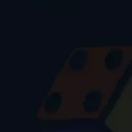
NTWORTUNGSVOLLES SPIELEN
DATENSCHUTZERKLÄRUNG
FAQ
ründeten und existierenden Gesellschaft mit beschränkter Haftung, eingetragen im Hande
e nach Region), ein Konto zu eröffnen und/oder bei HotSlots zu spielen. Das Unternehmen
Investments B.V. betrieben. Das Unternehmen ist unter der Adresse Emancipatie Boulevard
eal lizenziert und reguliert.