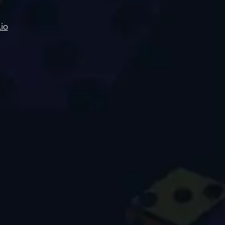
Demo-Modus ausprobieren. Um
-Bibliothek. Dann fahre mit dem
io
um loszulegen. Das wars! Lade
ose Version des Spiels nutzen,
ngen entspricht. Du kannst die
spielen, wie Megaways™-Spiele,
er Spieleportfolio an und spiele
 Dein Glück beim ultimativen
en!
atz und stelle Dein Können unter
 Dutzende von lebhaften Live-
n Du schon dabei bist, solltest
ten erwarten Dich
lick darauf und hab Spaß!