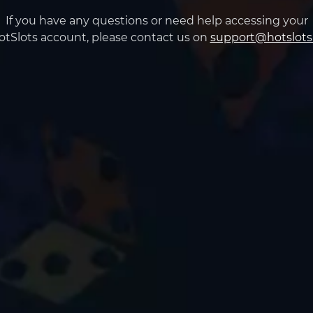
ic Hot mit echtem Geld spielen oder es kostenlos im 
If you have any questions or need help accessing your
gehe zu HotSlots und suche das Spiel in unserer Casino
otSlots account, please contact us on
support@hotslots.
cht des Spiels und klicke auf die Schaltfläche "DEMO", 
genieße das kostenlose Spiel.
e im Demo-Modus virtuell sind, kannst Du diese kostenl
 herauszufinden, ob der Spielautomat Deinen Vorstellu
der andere fantastische Online-
Slots
bei HotSlots zu 
ffentlichungen und deine Lieblingsklassiker! Sieh Dir uns
za™, Imperial Riches™ und Book of Dead, oder versuche
 BF Games, um die Chance auf
tägliche Jackpots
zu erhalt
ine-Slots? Nimm an einem unserer
Live Casino
-Tische Pl
Blackjack-, Poker-, Roulette- und Baccarat-Tische sowie
on, Pragmatic Play Live, BetGames und LiveG24. Und wen
rn! Vom
Willkommensbonus
bis hin zu Freispielangebo
nd eine rundum gelungene Unterhaltung. Wirf einen B