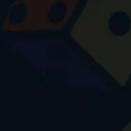
ALLE SPIELE ANZEIGEN