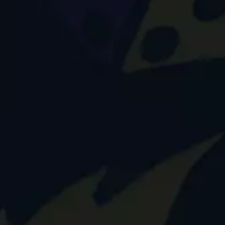
SIMILAR TO
Magic Hot