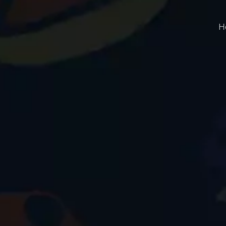
Verfügung steht. Du kannst Mag
Magic Hot kostenlos zu spielen, 
H
Mauszeiger über die Miniaturansi
einfach die Magic Hot-Demo und 
Obwohl alle Einsätze und Gewinn
um die Funktionen zu testen und
Demo verwenden, um Magic Hot o
Jackpot-Slots
, die neuesten Verö
Top-Slots wie Starburst™, Bonan
Preis und spiele jeden Slot von
Du bist kein großer Fan von Onl
Beweis - wir bieten erstklassige 
Shows von Anbietern wie Evoluti
Du Dir einen
Casino-Bonus
siche
außergewöhnliche Belohnungen u