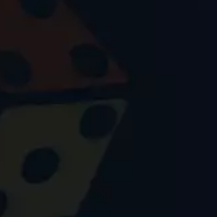
Casino
slots-games
royal-gems
ÜBER UNS
ALLGEMEINE GESCHÄFTSBEDINGUNGEN
VERA
LIZENZ
Aufgrund der Glücksspiellizenz von Forwell Investments B.V., einer in Curaçao geg
Es ist illegal für Personen unter 18 Jahren (oder dem gesetzlichen Mindestalter, j
kann ein Konto sperren, bis eine ausreichende Verifizierung vorliegt.
Alle Produkte auf www.hotslots.io werden unter der Glücksspiellizenz von Forwell 
Bestimmungen der National Ordinance on Games of Chance (LOK) unter dem Orange S
ZAHLUNGSANBIETER
SPIELEANBIETER