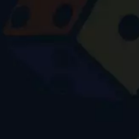
ALLE SPIELE ANZEIGEN