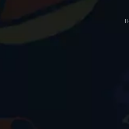
Royal Gems ist ein
Online Casino
Verfügung steht. Du kannst Roy
H
Royal Gems kostenlos zu spielen,
Mauszeiger über die Miniaturansi
einfach die Royal Gems-Demo und
Obwohl alle Einsätze und Gewinn
um die Funktionen zu testen und
Demo verwenden, um Royal Gems 
Jackpot-Slots
, die neuesten Verö
Top-Slots wie Starburst™, Bonan
Preis und spiele jeden Slot von
Du bist kein großer Fan von Onl
Beweis - wir bieten erstklassige 
Shows von Anbietern wie Evoluti
Du Dir einen
Casino-Bonus
siche
außergewöhnliche Belohnungen u