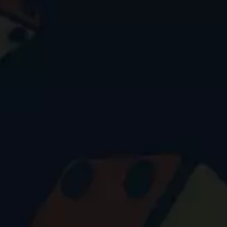
ANMELDEN
REGISTRIEREN