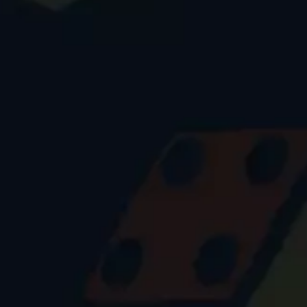
NTWORTUNGSVOLLES SPIELEN
DATENSCHUTZERKLÄRUNG
FAQ
ründeten und existierenden Gesellschaft mit beschränkter Haftung, eingetragen im Hande
e nach Region), ein Konto zu eröffnen und/oder bei HotSlots zu spielen. Das Unternehmen
Investments B.V. betrieben. Das Unternehmen ist unter der Adresse Emancipatie Boulevard
eal lizenziert und reguliert.