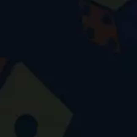
SITEMAP
LOYALTY CLUB
AFFILIATE PROGRAM
CASINO-BLOG
lsregister von Curaçao
 behält sich das Recht vor, von jedem Kunden einen Altersnachweis anzufordern und
 Dominico F. "Don" Martina 29, Curaçao, registriert und wird gemäß den