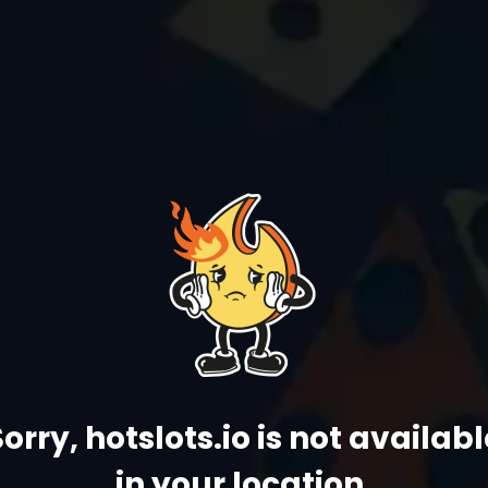
Sorry, hotslots.io is not availabl
in your location.