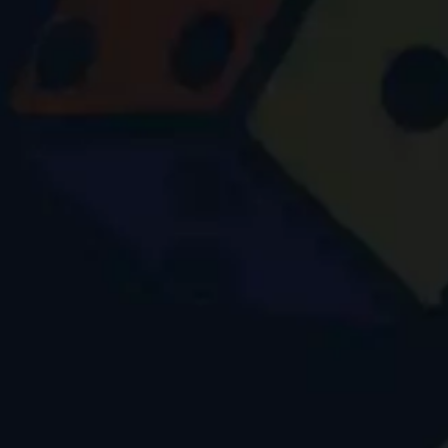
ALLE SPIELE ANZEIGEN