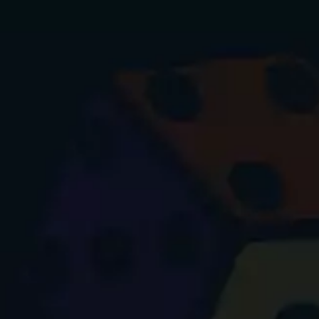
CASINO
LIVE CASINO
AKT
Super Boost
/ slots