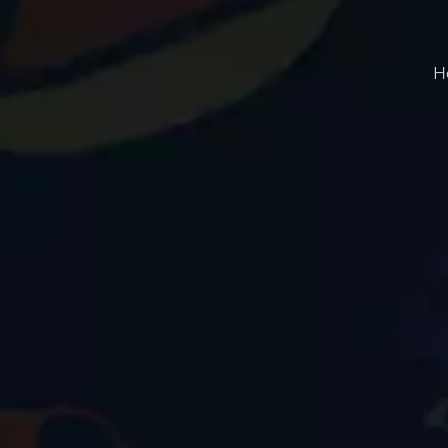
Super Boost ist ein
Online Casino
zur Verfügung steht. Du kannst 
H
Um Super Boost kostenlos zu spie
dem Mauszeiger über die Miniatur
Lade einfach die Super Boost-De
Obwohl alle Einsätze und Gewinn
um die Funktionen zu testen und
Demo verwenden, um Super Boost
Jackpot-Slots
, die neuesten Verö
Top-Slots wie Starburst™, Bonan
Preis und spiele jeden Slot von
Du bist kein großer Fan von Onl
Beweis - wir bieten erstklassige 
Shows von Anbietern wie Evoluti
Du Dir einen
Casino-Bonus
siche
außergewöhnliche Belohnungen u