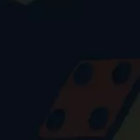
NTWORTUNGSVOLLES SPIELEN
DATENSCHUTZERKLÄRUNG
FAQ
ründeten und existierenden Gesellschaft mit beschränkter Haftung, eingetragen im Hande
e nach Region), ein Konto zu eröffnen und/oder bei HotSlots zu spielen. Das Unternehmen
Investments B.V. betrieben. Das Unternehmen ist unter der Adresse Emancipatie Boulevard
eal lizenziert und reguliert.