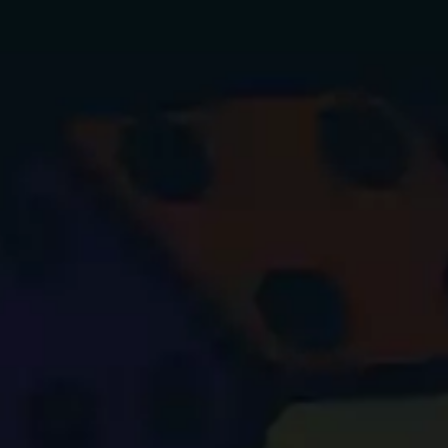
CASINO
LIVE CASINO
AKT
ZEUS WILD THUNDER SLOT RE