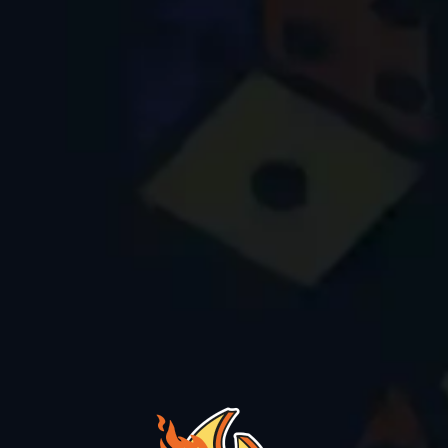
UNDER SLOT REVIEW
 Casino
-Slots, das von Synot veröffentlicht wurde und reg