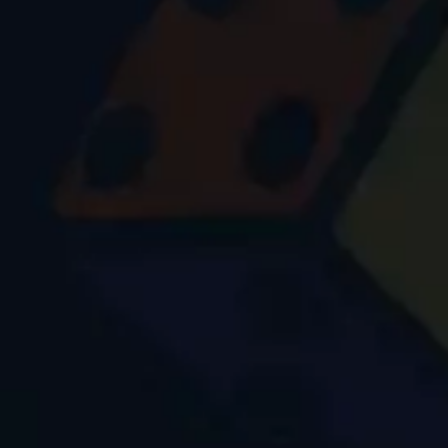
ALLE SPIELE ANZEIGEN