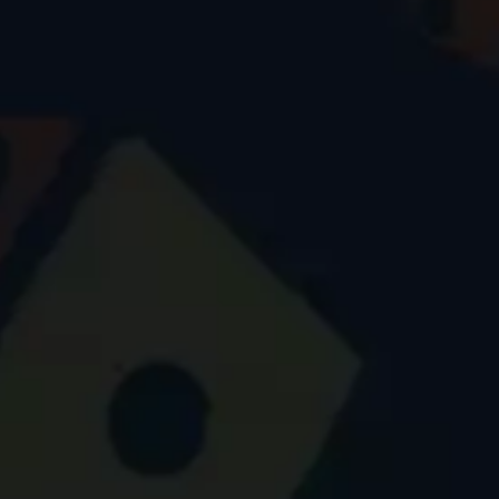
AME?
SITEMAP
LOYALTY CLUB
AFFILIATE PROGRAM
CASINO-BLOG
lsregister von Curaçao
 behält sich das Recht vor, von jedem Kunden einen Altersnachweis anzufordern und
 Dominico F. "Don" Martina 29, Curaçao, registriert und wird gemäß den