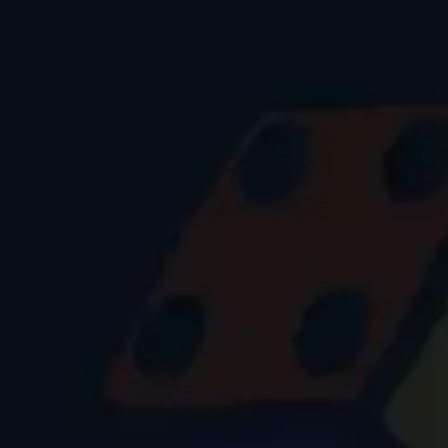
N THE ZEUS WILD THUNDER G
NTWORTUNGSVOLLES SPIELEN
DATENSCHUTZERKLÄRUNG
FAQ
ründeten und existierenden Gesellschaft mit beschränkter Haftung, eingetragen im Hande
e nach Region), ein Konto zu eröffnen und/oder bei HotSlots zu spielen. Das Unternehmen
Investments B.V. betrieben. Das Unternehmen ist unter der Adresse Emancipatie Boulevard
eal lizenziert und reguliert.