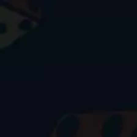
ANMELDEN
REGISTRIEREN