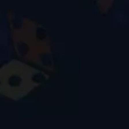
RTP OF ZEUS WILD THUNDER?
THE ZEUS WILD THUNDER SLO
 WRATH OF ZEUS FEATURE 
EUS WILD THUNDER ON MOBILE
AY THE ZEUS WILD THUNDER S
AL MONEY WITH ZEUS WILD 
 BENEFITS OF ZEUS WILD TH
E SPINS ON ZEUS WILD THUN
PLAY ZEUS WILD THUNDER FO