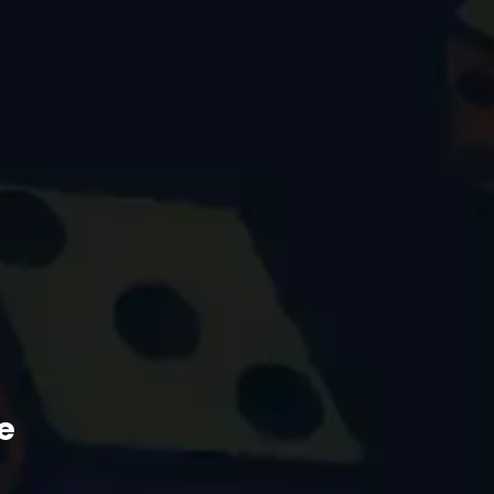
3.19
e
ea
que puedes jugar en HotSlots!