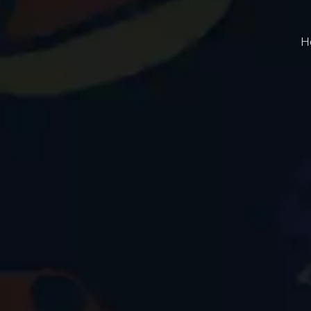
La máquina Dragons of Fortune pu
Dragons of Fortune gratis, simple
H
click en el botón de DEMO y disfr
así que no serán deducidas de ni
familiarizarte con un juego y con
¿Estás buscando algo diferente? 
geniales de los mejores operad
premio acumulado
(¡incluso con
los clásicos y favoritos de los 
Dog House Megaways™ y muchos o
Si prefieres jugar en mesa, te c
nuestra gama de juegos y sentarte
suerte en uno de nuestros concur
ver si de paso puedes obtener u
para giros gratis, ¡y mucho más!