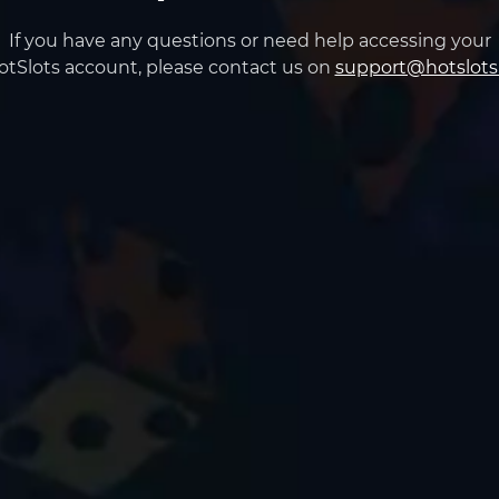
ede ser disfrutada apostando dinero real o gratis si se
If you have any questions or need help accessing your
mente dirígete a HotSlots, busca el juego y posiciónate 
otSlots account, please contact us on
support@hotslots.
uta jugar gratis! Todas las apuestas y las ganancias en D
 agregadas a tu balance. Aún así, los demos gratuitos s
 sus bonos sin necesidad de usar tus ahorros.
En HotSlots, puedes disfrutar cientos de las
máquinas t
ores de todo el mundo, incluyendo juegos de Megaways
acumulado diario
!) y los últimos lanzamientos en el me
jugadores como Bonanza, Reactoons, Immortal Romance™, 
tros juegos increíbles.
onsentiremos con todas nuestras opciones de nuestro
cas
 a una de nuestras muchas mesas de blackjack, ruleta, p
sos épicos! Mientras estás ahí, no olvides checar nuest
n
bono
: podrás encontrar
bonos de bienvenida
, ofertas 