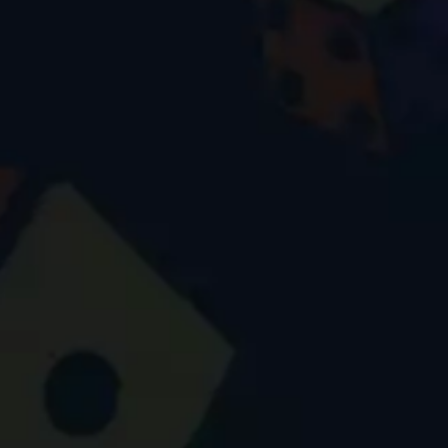
NTES
SITEMAP
LOYALTY CLUB
PROGRAMA DE AFILIACIÓN
de Curazao.
 se reserva el derecho de solicitar prueba de edad a cualquier cliente y puede
gistrado en Emancipatie Boulevard Dominico F. "Don" Martina 29, Curazao, una