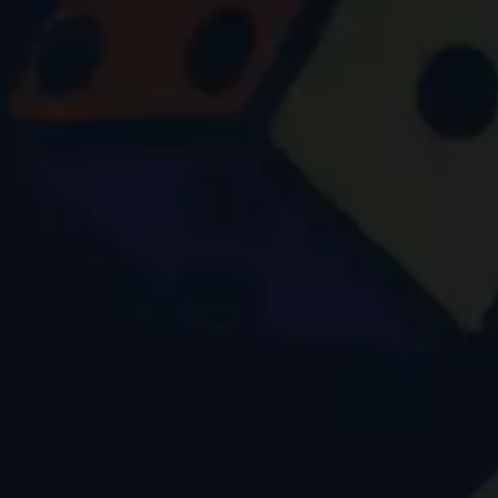
MOSTRAR TODOS LOS JUEGOS