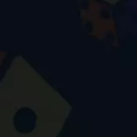
NTES
SITEMAP
LOYALTY CLUB
PROGRAMA DE AFILIACIÓN
de Curazao.
 se reserva el derecho de solicitar prueba de edad a cualquier cliente y puede
gistrado en Emancipatie Boulevard Dominico F. "Don" Martina 29, Curazao, una