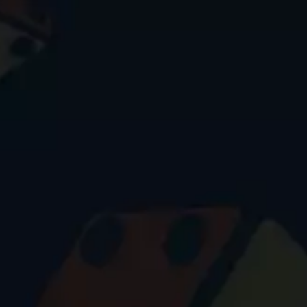
INICIAR SESIÓN
REGISTRO