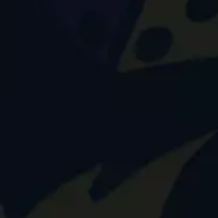
SIMILAR TO
Golden Sphinx