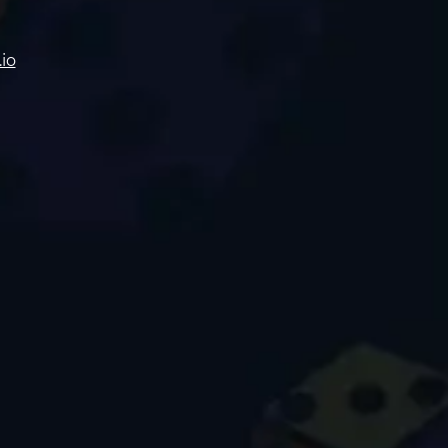
s por Wazdan. La máquina
n el modo demo. ¿Quieres jugar
io
. Haz click en el botón de “DEMO”,
en Sphinx son virtuales, pero es
 nuestro catálogo de juegos para
nas tragamonedas
en línea y
 Moolah, Immortal Romance™,
as tragamonedas con premios
ás! En nuestro
casino en vivo
,
LiveG24 y Pragmatic Play Live.
eba algo nuevo y explora nuestra
Sweet Bonanza Candyland.
era tomar un
bono
! Visita la página
is u otras promociones del casino.