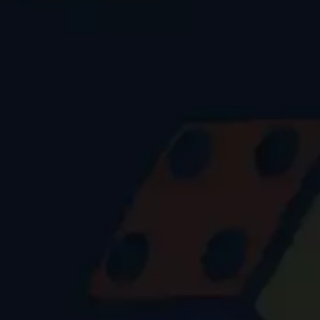
RESPONSABLE
POLÍTICA DE PRIVACIDAD
PREGUNTAS MÁS FRECUE
BLOG DE CASINOS
bilidad limitada organizada y existente en Curazao, registrada en el Registro Mercantil 
do de la región) abra una cuenta y/o participe en juegos de azar en HotSlots. La empresa
basándose en la licencia de juegos que posee Forwell Investments B.V., con domicilio re
Azar (LOK) bajo el sello verde con el número de licencia OGL/2024/1054/0509.