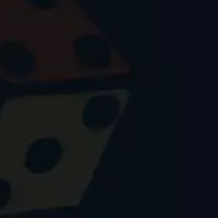
Casino
slots-games
mega-sic-bo
SOBRE NOSOTROS
TÉRMINOS Y CONDICIONES
JUEGO 
LICENCIA
Debido a la licencia de juego de Forwell Investments B.V., una sociedad de responsa
Es ilegal que cualquier persona menor de 18 años (o la edad mínima legal, dependien
suspender una cuenta hasta que se reciba una verificación adecuada.
Todos los productos de www.hotslots.io son operados por Forwell Ltd (Reino Unido) 
compañía licenciada y regulada por las leyes de la Ordenanza Nacional de Juegos de 
PROVEEDORES DE PAGO
PROVEEDORES DE JUEGOS