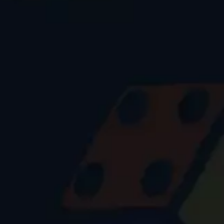
RESPONSABLE
POLÍTICA DE PRIVACIDAD
PREGUNTAS MÁS FRECUE
BLOG DE CASINOS
bilidad limitada organizada y existente en Curazao, registrada en el Registro Mercantil 
do de la región) abra una cuenta y/o participe en juegos de azar en HotSlots. La empresa
basándose en la licencia de juegos que posee Forwell Investments B.V., con domicilio re
Azar (LOK) bajo el sello verde con el número de licencia OGL/2024/1054/0509.