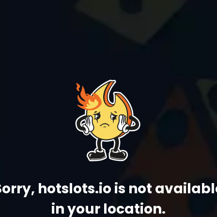
Sorry, hotslots.io is not availabl
in your location.
 Mega Sic Bo es una de las increíbles máquinas de
casino 