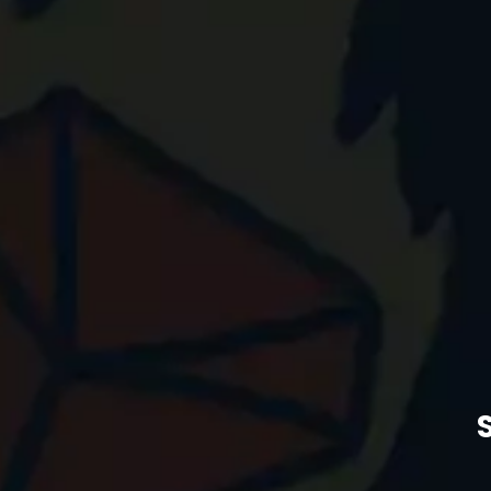
Pragmatic-play-live
MEGA SIC BO
¡Creado por Pragmatic-play-live,