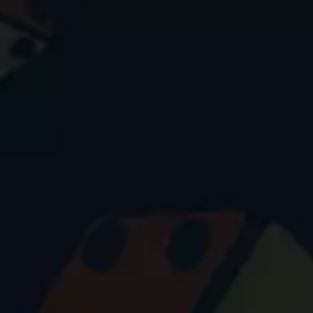
INICIAR SESIÓN
REGISTRO