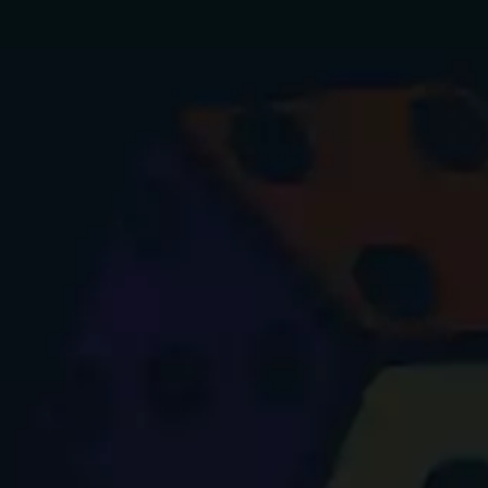
CASINO
CASINO EN VIVO
Roulette Vegas LiveG24
/ slots