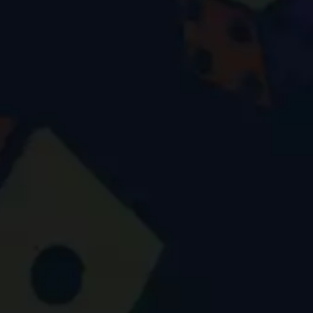
NTES
SITEMAP
LOYALTY CLUB
PROGRAMA DE AFILIACIÓN
de Curazao.
 se reserva el derecho de solicitar prueba de edad a cualquier cliente y puede
gistrado en Emancipatie Boulevard Dominico F. "Don" Martina 29, Curazao, una