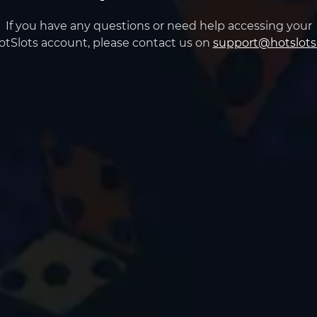
eG24, uno de los muchos juegos geniales que han sido 
If you have any questions or need help accessing your
egas LiveG24 puede ser jugada usando dinero real o d
otSlots account, please contact us on
support@hotslots.
a Roulette Vegas LiveG24 en nuestro casino y coloca el c
carga el juego, ¡y comienza a girar! Todas las apuestas y
les, pero es una gran forma de conocer el juego y sus car
ad y tener la oportunidad de ganar dinero extra? Explora
ue están de moda, incluyendo cientos de geniales
máqui
stro casino, puedes jugar éxitos como Bonanza, Mega
hos otros juegos épicos. Éxitos de Megaways™,
máquin
 diarios
y toneladas de giros gratis… ¡tenemos todo y m
auténticos y concursos en vivo de Evolution, BetGames, 
estras mesas de blackjack, ruleta, póker o bacará, o pru
o Crazy Time, Monopoly Live, Gonzo’s Treasure Hunt y 
ad y ganar recompensas extra mientras juegas? ¡Consid
gible para un
bono de bienvenida
, un bono de giros grat