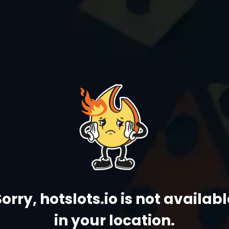
S LIVEG24
Sorry, hotslots.io is not availabl
in your location.
excelente jugabilidad y de los mejores juegos de
casino e