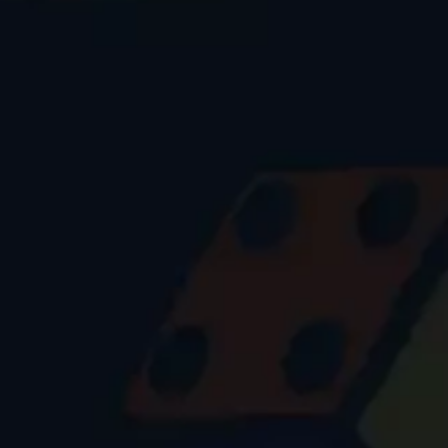
RESPONSABLE
POLÍTICA DE PRIVACIDAD
PREGUNTAS MÁS FRECUE
BLOG DE CASINOS
bilidad limitada organizada y existente en Curazao, registrada en el Registro Mercantil 
do de la región) abra una cuenta y/o participe en juegos de azar en HotSlots. La empresa
basándose en la licencia de juegos que posee Forwell Investments B.V., con domicilio re
Azar (LOK) bajo el sello verde con el número de licencia OGL/2024/1054/0509.