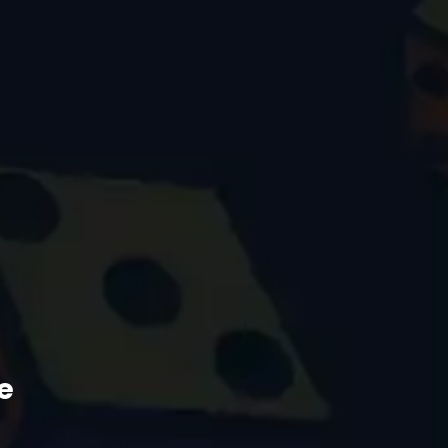
4.36
e
n línea
que existen. ¿Te interesa?