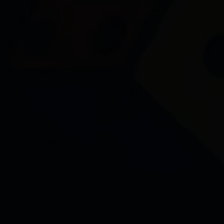
MOSTRAR TODOS LOS JUEGOS