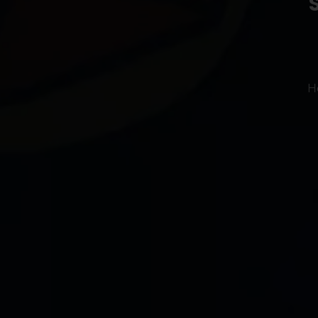
Si estás buscando un juego único 
carretes de la máquina tragamon
entretenidas y ganancias épicas.
H
demo gratis. Para jugar Speed Bac
casino HotSlots y un poco de tie
pon el cursor sobre el icono del j
Aunque las apuestas y las gananc
tragamonedas
extraordinarias y
Megaways™? Puedes checar Bon
Megaways™. ¿Quieres ver si te 
acumulados
: Cave of Fortune™, 
ve si puedes encontrar tus nuevos
Si prefieres jugar en vivo y jueg
premium de póker, blackjack, bac
Sweet Bonanza Candyland, Lucky 