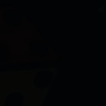
¿Quieres sacarle toda la diversió
sacarle todo el provecho a tus de
gratis. Revisa nuestra página de
Casino
slots-games
speed-baccarat-d
SOBRE NOSOTROS
TÉRMINOS Y CONDICIONES
JUEGO 
LICENCIA
Debido a la licencia de juego de Forwell Investments B.V., una sociedad de responsa
Es ilegal que cualquier persona menor de 18 años (o la edad mínima legal, dependien
suspender una cuenta hasta que se reciba una verificación adecuada.
Todos los productos de www.hotslots.io son operados por Forwell Ltd (Reino Unido) 
compañía licenciada y regulada por las leyes de la Ordenanza Nacional de Juegos de 