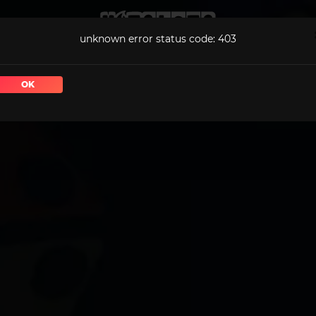
PROMOCIONES
TORNEOS
APOYO
LOG IN
unknown error status code: 403
OK
email or username
password
LOG IN
Forgot password?
Don't have an account?
Register