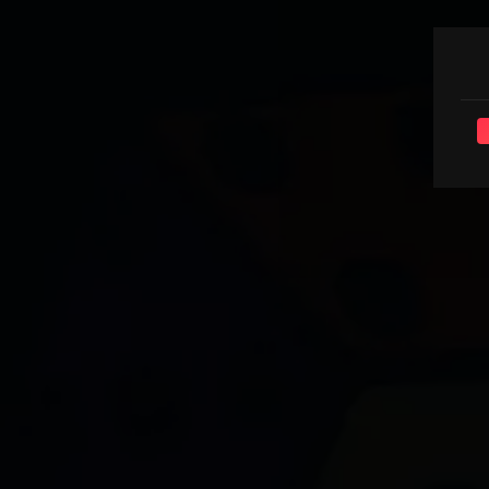
CASINO
CASINO EN VIVO
Speed Baccarat D
/ slots