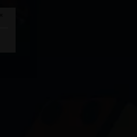
INICIAR SESIÓN
REGISTRO