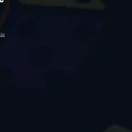
Carregue o 3 Secret Cities e
repleto de funcionalidades
rimente a versão demo grátis.
trada na HotSlots e algum tempo
io
se o mouse sobre a miniatura do
mão com apostas reais em
níqueis da Megaways™? Confira
gaways™. Quer ver se consegue
c Hunter™, Hot Sunrise™ ou Book
egue identificar seus novos
deseja estar. Desfrute de uma
oleta), bem como dezenas de
Lucky 7, Gonzo’s Treasure Hunt e