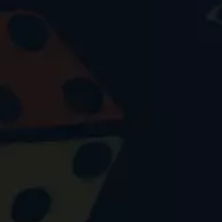
Quer extrair toda a diversão do
maneira de aproveitar ao máximo 
Confira nossa página de ‘Promotio
Cassino
slots-games
3-secret-cities
SOBRE NÓS
T & C
JOGO RESPONSÁVEL
LICENÇA
Devido à licença de jogos da Forwell Investments B.V., uma sociedade de responsab
É ilegal para qualquer pessoa com menos de 18 anos (ou a idade mínima legal, depe
conta até que uma verificação adequada seja recebida.
Todos os produtos www.hotslots.io são operados pela Forwell Ltd (Reino Unido) com
licenciada e regulada de acordo com as leis da Ordenança Nacional de Jogos de Aza
PROVEDORES DE PAGAMENTO