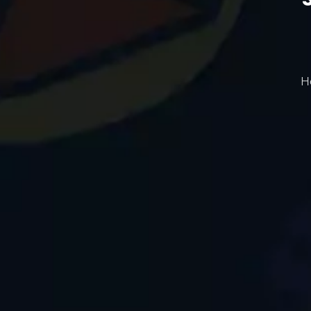
Se você está buscando uma jogabil
coloque fogo nos rolos - este inc
divertidas e vitórias épicas. Fa
Para jogar 3 Secret Cities de gr
H
livre. Vá para a nossa biblioteca
jogo. Vê o botão ‘DEMO’? Clique e
Uma vez que suas apostas e ganh
centenas de
caça-níqueis
e jogos
Bonanza, Divine Fortune™ Mega
um jackpot? Tente esses título
of Gods™. Existem muitos mais d
favoritos!
Se você prefere jogabilidade ao v
seleção premium de mesas de poke
programas extraordinários de jo
Monopoly Live.