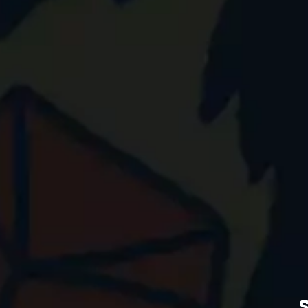
Relax-gaming
3 SECRET CITIE
5-Reel-Slots
Bonus-Buy
Gold-Slots