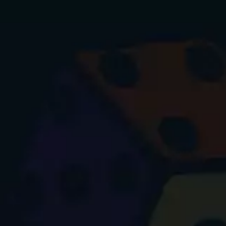
CASSINO
CASSINO AO VIVO
Flowers
/ slots