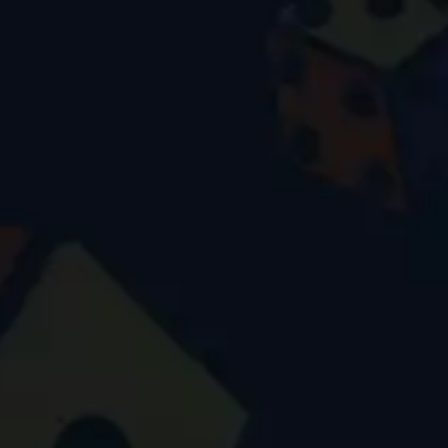
 dinheiro e até giros grátis.
de aproveitar hoje.
PROGRAMA DE AFILIADOS
BLOG DO CASSINO
 Curaçao.
to de solicitar comprovante de idade de qualquer cliente e pode suspender uma
o em Emancipatie Boulevard Dominico F. "Don" Martina 29, Curaçao, uma empresa