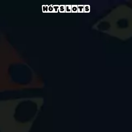
PROMOÇÕES
TORNEIOS
APOIO