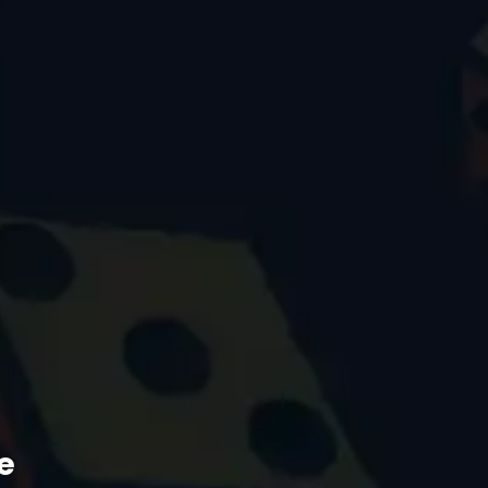
3.46
e
 Carregue o Flowers e coloque