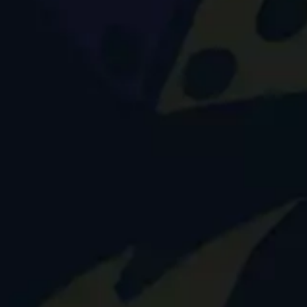
SIMILAR TO
Flowers