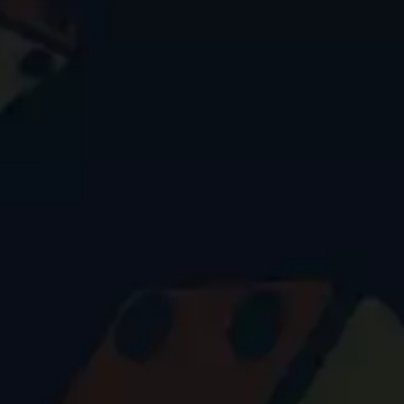
LOGIN
CADASTRAR-SE