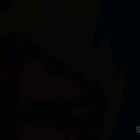
Red-tiger
GOLDEN TEMPL
Red-Tiger
5-Reel-Slots
Slots