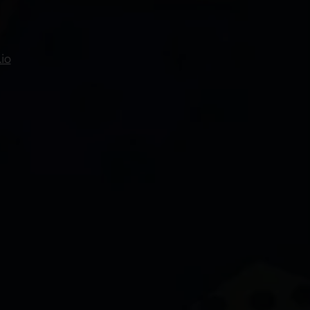
line
disponíveis. Interessado?
lden Temple pode ser jogado com
squise por ‘Golden Temple’ em
io
ue o jogo e comece a girar! Todas
ra de testar o jogo e seus
a biblioteca de jogos para
antes e jogos de mesa premium.
olah, Immortal Romance™, Magic
ts
,
jackpots diários
e montes de
nticas e shows ao vivo da
s mesas de blackjack, roulette
oferta de programas de jogos ao
.
 reivindicar um
bônus de
 de Boas-Vindas
, Bônus de Giros