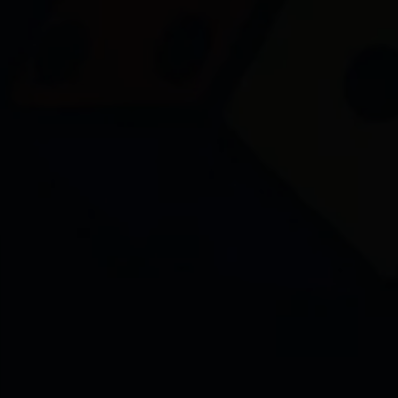
MOSTRAR TODOS OS JOGOS