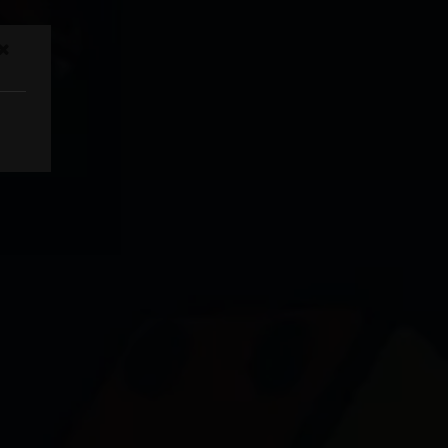
LOGIN
CADASTRAR-SE