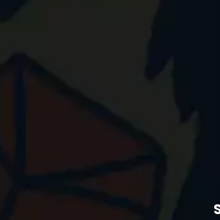
Wazdan
SIZZLING BELL
Se você está buscando uma jogabil