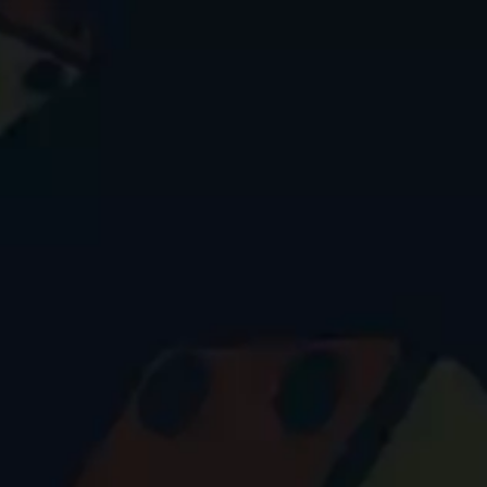
LOGIN
CADASTRAR-SE