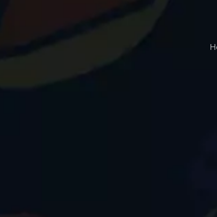
coloque fogo nos rolos - este inc
vitórias épicas. Faça uma aposta
Sizzling Bells de graça, tudo que
nossa biblioteca do Cassino, pesq
H
‘DEMO’? Clique e divirta-se jogand
Uma vez que suas apostas e ganh
centenas de
caça-níqueis
e jogos
Bonanza, Divine Fortune™ Mega
um jackpot? Tente esses título
of Gods™. Existem muitos mais d
favoritos!
Se você prefere jogabilidade ao v
seleção premium de mesas de poke
programas extraordinários de jo
Monopoly Live.
Quer extrair toda a diversão do