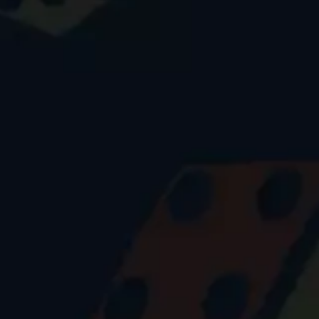
seus depósitos e apostas, pois oferecem fundos de bônus,
ns’ (promoções) para ver quais ofertas incríveis você po
POLÍTICA DE PRIVACIDADE
FAQ
MAPA DO SITE
LOYALTY CLUB
ilidade limitada organizada e existente em Curaçao, registrada no Registro Comercial de
ndendo da região) abrir uma conta e/ou jogar em HotSlots. A empresa reserva-se o direi
 base na licença de jogos detida pela Forwell Investments B.V., com endereço registrad
r (LOK) sob o selo verde com o número da licença OGL/2024/1054/0509.