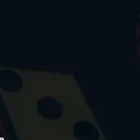
3.86
e