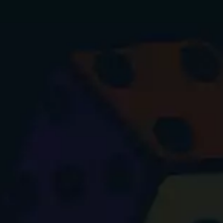
CASSINO
CASSINO AO VIVO
Undying Romance
/ slots