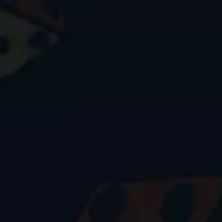
LOGIN
CADASTRAR-SE