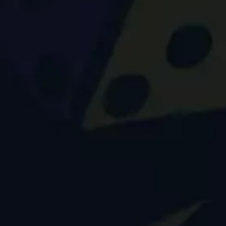
SIMILAR TO
Wild Turkey