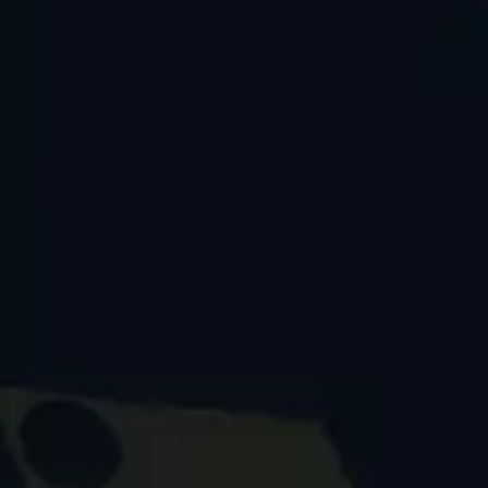
3.37
ores registrados na HotSlots.