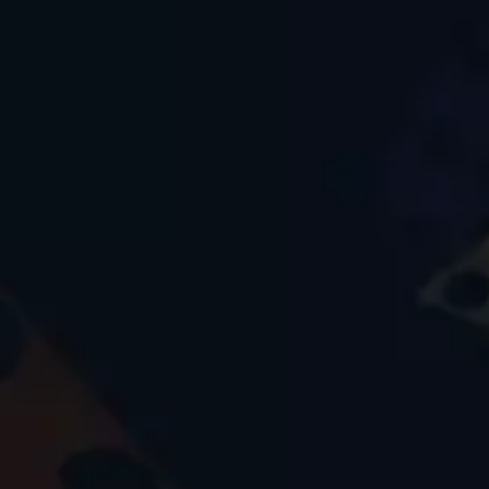
FAQ
⭐ WHAT IS THE S
⭐ HOW TO PLAY 
⭐ HOW DOES THE
⭐ CAN I PLAY WI
⭐ HOW CAN I PLA
⭐ CAN I WIN RE
⭐ WHAT ARE THE
⭐ CAN I WIN FRE
⭐ WHERE CAN I 
⭐ HOW TO WIN I