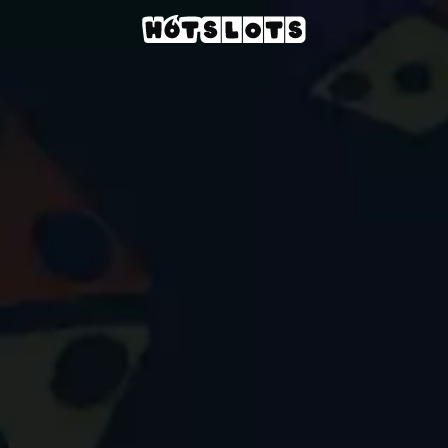
КЦИИ
ТУРНИРЫ
ПОМОЩЬ