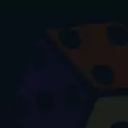
КАЗИНО
LIVE КАЗИНО
А
1000x Busta
/ slots