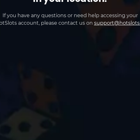
lax-gaming, является одним из лучших игровых авт
If you have any questions or need help accessing your
В слоте 1000x Busta можно делать ставки на реальны
otSlots account, please contact us on
support@hotslots.
ы сыграть в 1000x Busta бесплатно, просто зайдите 
е миниатюру. Нажмите кнопку «DEMO» и наслаждайте
и слота 1000x Busta являются виртуальными, поэтом
ланса или зачислены на него. Тем не менее, беспла
 и ее бонусными функциями, не затрагивая свой бан
ots вы можете насладиться сотнями самых популярны
ключая игры Megaways™,
слоты с джекпотами
(даже
е
. Вы найдете всю классику и любимые игры игроков, 
ead, Starburst ™, The Dog House Megaways ™ и многие
ьные игры, вы также будете избалованы выбором в
о за одним из множества столов для блэкджека, рул
ших грандиозных игровых шоу! Пока вы занимаетесь э
ь, сможете ли вы получить
бонус казино
по пути. Ра
ии с бесплатными вращениями и многое другое!