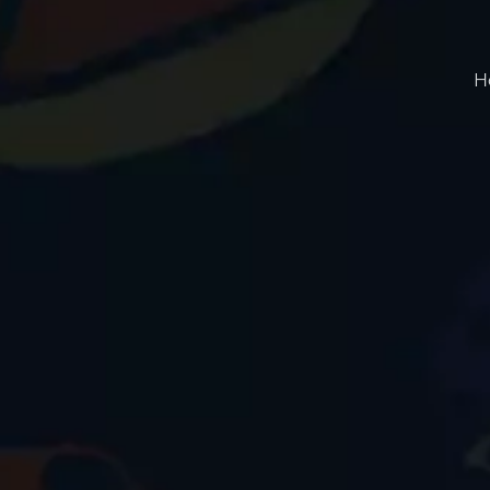
1000x Busta, разработанный Re
вы можете играть на HotSlots! 
H
демонстрационном режиме. Чтоб
наведите указатель мыши на е
ставки и выигрыши в демоверси
списаны с вашего реального ба
способ познакомиться с игрой
Ищете что-то другое? В HotSl
провайдеров со всего мира, в
выпуски, появившиеся на рынке
Immortal Romance ™, Book of D
Если вы предпочитаете настол
наше портфолио и займите мест
испытайте удачу в одном из на
страницу «Акции», чтобы узнат
предложения Live Casino, акц