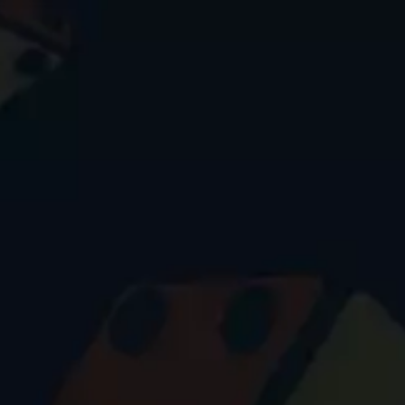
ВОЙТИ
РЕГИСТРАЦИЯ