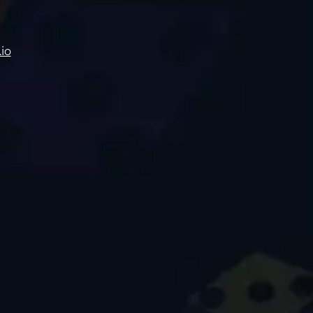
оматов
онлайн-казино
, в которые
е деньги или играть бесплатно в
io
в HotSlots, найдите игру и
сь бесплатной игрой! Все
у не ожидайте, что они будут
тные демоверсии - отличный
кролл.
х
игровых автоматов
от лучших
жедневными
!) и новейшие
такие как Bonanza, Reactoonz,
 другие.
 нашем
Live Casino
. Просмотрите
етки, покера и баккары или же
тим, не забудьте заглянуть на
зыщите
приветственный бонус
,