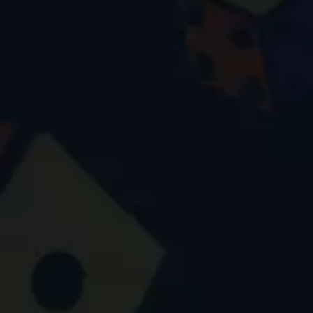
SITEMAP
LOYALTY CLUB
ПАРТНЁРЫ
BLOG KAZINO
сао, зарегистрированной в торговом реестре Кюрасао под номером.
 является незаконным. Компания оставляет за собой право запросить
., зарегистрированной по адресу Emancipatie Boulevard Dominico F. "Don"
нзии OGL/2024/1054/0509.