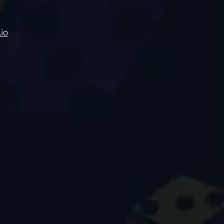
ть ставки на реальные деньги
a Partage бесплатно, просто
io
жмите кнопку «DEMO» и
Roulette La Partage являются
анса или зачислены на него.
и ее бонусными функциями, не
х
игровых автоматов
от лучших
жедневными
!) и новейшие
такие как Bonanza, Reactoonz,
 другие.
 нашем
Live Casino
. Просмотрите
етки, покера и баккары или же
тим, не забудьте заглянуть на
зыщите
приветственный бонус
,