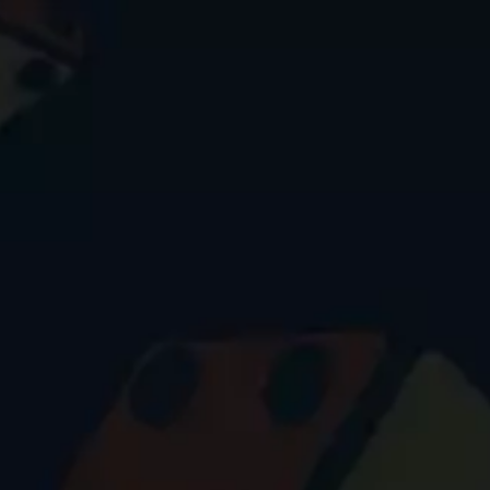
ВОЙТИ
РЕГИСТРАЦИЯ