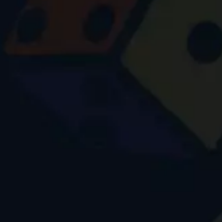
ПОКАЗАТЬ ВСЕ ИГРЫ