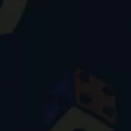
artage