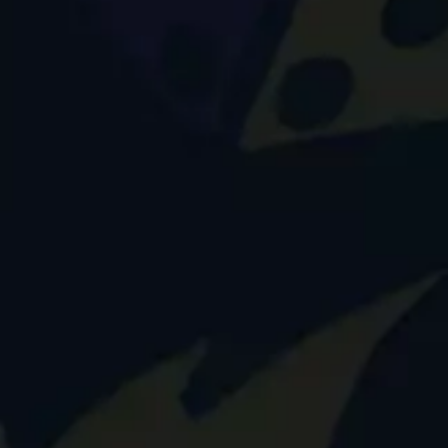
SIMILAR TO
Auto-Roulette La P