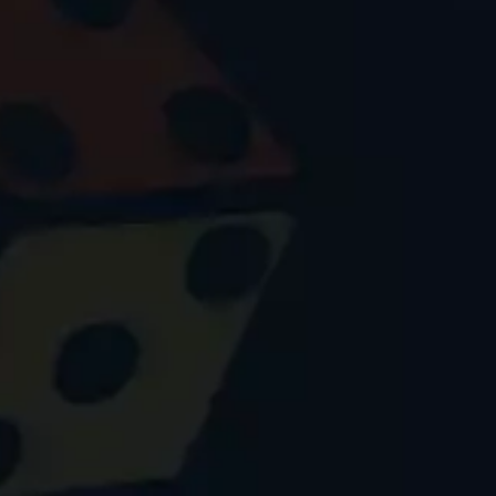
Казино
slots-games
auto-roulette-la-partage
О НАС
ПОЛЬЗОВАТЕЛЬСКОЕ СОГЛАШЕНИЕ
ОТ
ЛИЦЕНЗИЯ
В соответствии с игровой лицензией Forwell Investments B.V. является частно
Открытие счета и/или участие в азартных играх в HotSlots лиц, не достигших 18
подтверждение возраста у любого клиента и может заблокировать счет до полу
Все продукты www.hotslots.io управляются компанией Forwell Ltd (Великобритан
Martina 29, Кюрасао, компанией, лицензированной и регулируемой в соответстви
ПОСТАВЩИКИ ПЛАТЁЖНЫХ УСЛУГ
ИГРОВЫЕ ПРОВАЙДЕРЫ