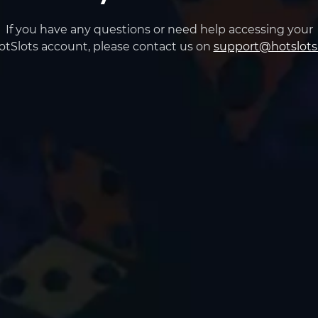
tSlots! В слоте Auto-Roulette La Partage можно дела
If you have any questions or need help accessing your
трационном режиме. Чтобы сыграть в Auto-Roulette L
otSlots account, please contact us on
support@hotslots.
гру и наведите указатель мыши на ее миниатюру. На
й! Все ставки и выигрыши в демоверсии слота Auto-
айте, что они будут списаны с вашего реального бал
оверсии - отличный способ познакомиться с игрой 
ots вы можете насладиться сотнями самых популярны
ключая игры Megaways™,
слоты с джекпотами
(даже
е
. Вы найдете всю классику и любимые игры игроков, 
ead, Starburst ™, The Dog House Megaways ™ и многие
ьные игры, вы также будете избалованы выбором в
о за одним из множества столов для блэкджека, рул
ших грандиозных игровых шоу! Пока вы занимаетесь э
ь, сможете ли вы получить
бонус казино
по пути. Ра
ии с бесплатными вращениями и многое другое!