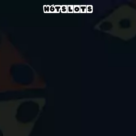
КЦИИ
ТУРНИРЫ
ПОМОЩЬ