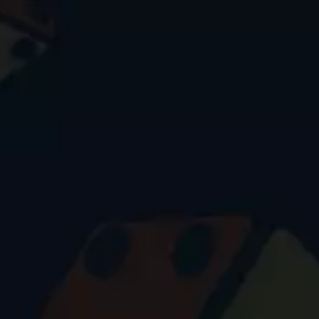
ВОЙТИ
РЕГИСТРАЦИЯ