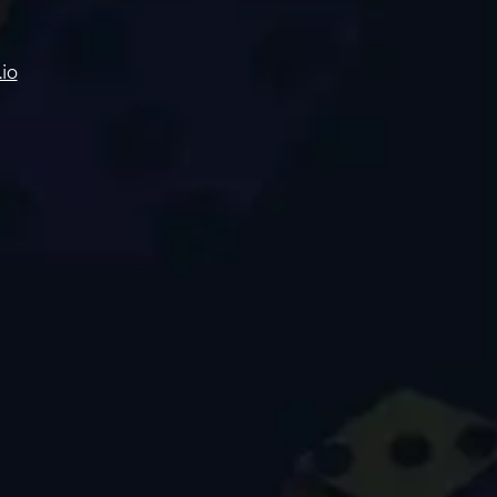
о в демо-режиме. Чтобы
иотеке казино. Затем наведите
io
все! Просто загрузите
, вы можете использовать ее
етный слот. Вы можете
лайн-слоты
на HotSlots, такие
ссические игры! Ознакомьтесь
mperial Riches™ и Book of Dead,
 Games, чтобы получить шанс
х столов
Live Casino
и проверьте
и баккары, а также десятки
 и LiveG24. Пока вы занимаетесь
до предложений бесплатных
те и наслаждайтесь!