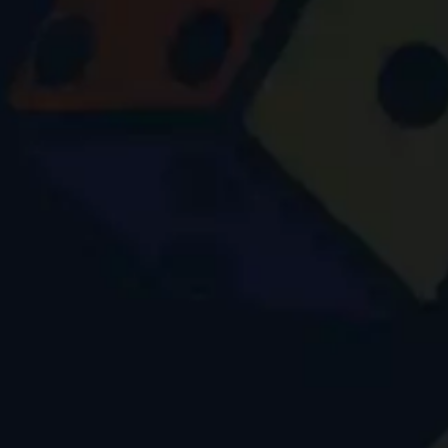
ПОКАЗАТЬ ВСЕ ИГРЫ