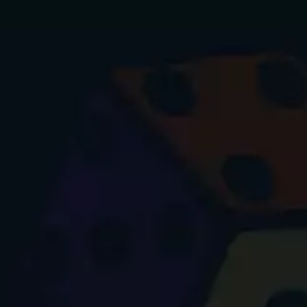
КАЗИНО
LIVE КАЗИНО
А
Fisticuffs
/ slots