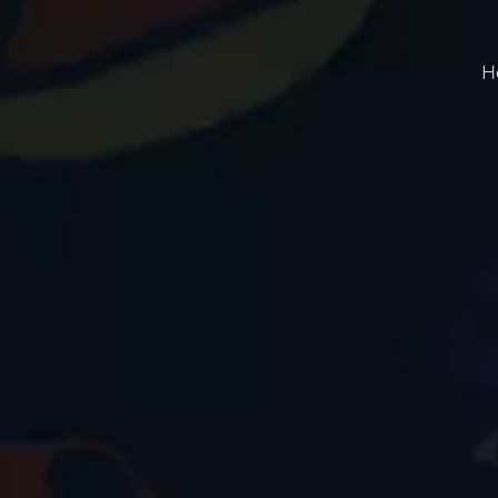
можете сыграть в слот Fisticu
сыграть в Fisticuffs бесплатно
H
указатель мыши на миниатюру и
демоверсию Fisticuffs и насла
Несмотря на то, что все став
для того, чтобы проверить воз
использовать демоверсию, чтоб
как игры Megaways™,
слоты с 
с нашим портфолио игр и играйт
или испытайте удачу, чтобы по
выиграть
ежедневные джекпо
Вы не самый большой поклонни
свои навыки - мы предлагаем п
ярких живых шоу от таких поста
этим, подумайте о том, чтобы 
вращений - вас ждут необыкно