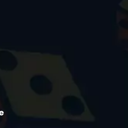
3.51
e
нным игрокам на HotSlots. Вы