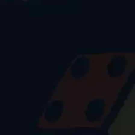
ВЕТСТВЕННАЯ ИГРА
ПОЛИТИКА КОНФИДЕНЦИАЛЬНОСТИ
FAQ
й компанией с ограниченной ответственностью, организованной и действующей в Кюра
 лет (или минимального установленного законом возраста, в зависимости от региона),
чения надлежащей проверки.
ия) на основании лицензии на азартные игры, принадлежащей Forwell Investments B.V
и с Законом о национальных азартных играх (LOK) с зелёной печатью и номером лице