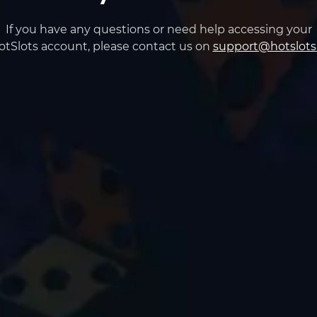
ffs на реальные деньги или попробовать его бесплатн
If you have any questions or need help accessing your
, перейдите на HotSlots и найдите игру в нашей библ
otSlots account, please contact us on
support@hotslots.
гры и нажмите кнопку «ДЕМО», чтобы начать. Вот и 
ждайтесь вращением бесплатно.
ки и выигрыши в демо-режиме являются виртуальными
можности игры и посмотреть, нравится ли вам конкр
ы играть в Fisticuffs или в другие фантастические
он
джекпотами
, последние релизы и ваши любимые кла
е в лучшие слоты, такие как Starburst™, Bonanza™, I
лучить главный приз, и сыграйте в любой слот от BF
ты
!
к онлайн-слотов? Займите место за одним из наши
ервоклассные столы для блэкджека, покера, рулетки 
вщиков, как Evolution, Pragmatic Play Live, BetGames
получить
бонус в казино
! От
приветственного бонуса
венные награды и грандиозные развлечения. Смотри