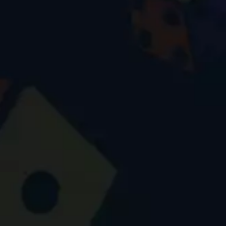
SITEMAP
LOYALTY CLUB
ПАРТНЁРЫ
BLOG KAZINO
сао, зарегистрированной в торговом реестре Кюрасао под номером.
 является незаконным. Компания оставляет за собой право запросить
., зарегистрированной по адресу Emancipatie Boulevard Dominico F. "Don"
нзии OGL/2024/1054/0509.