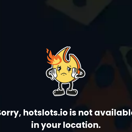
T
Sorry, hotslots.io is not availabl
in your location.
Relax-gaming, является одним из лучших игровых ав