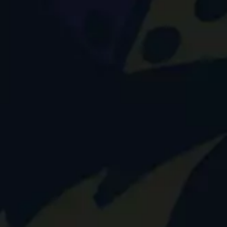
SIMILAR TO
Joker Jackpot