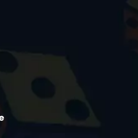
3.03
e
томатов
онлайн-казино
, в