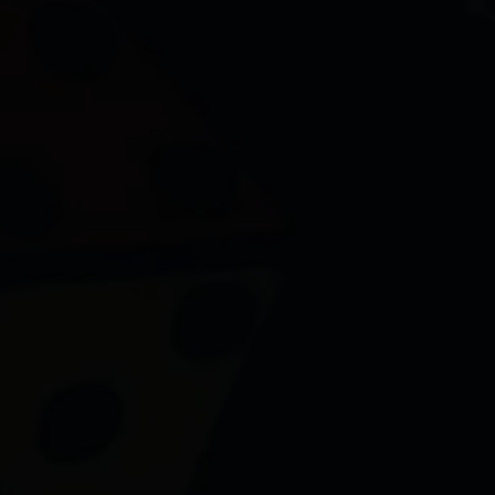
возможность получения
бонус
приветственный бонус
, бонус
Казино
slots-games
lucky-wizard
О НАС
ПОЛЬЗОВАТЕЛЬСКОЕ СОГЛАШЕНИЕ
ОТ
ЛИЦЕНЗИЯ
В соответствии с игровой лицензией Forwell Investments B.V. является частно
Открытие счета и/или участие в азартных играх в HotSlots лиц, не достигших 18
подтверждение возраста у любого клиента и может заблокировать счет до полу
Все продукты www.hotslots.io управляются компанией Forwell Ltd (Великобритан
Martina 29, Кюрасао, компанией, лицензированной и регулируемой в соответстви
ПОСТАВЩИКИ ПЛАТЁЖНЫХ УСЛУГ