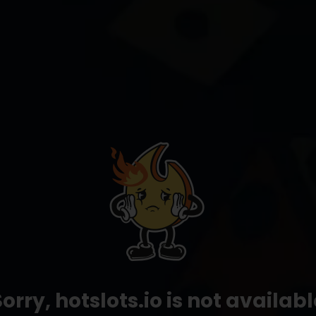
Slots
Sorry, hotslots.io is not availabl