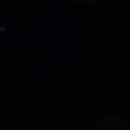
аинтересованы? Посмотрите
ky Wizard можно играть на
y Wizard в нашем казино и
io
 делайте спины! Все ставки и
особ познакомиться с игрой и
ги? Изучите нашу библиотеку
трясающих онлайн-
слотов
и
в, такие как Bonanza, Mega
ты Megaways™,
слоты для
все! В нашем
Live Casino
вы
G24 и Pragmatic Play Live.
ары или же попробуйте что-то
Time, Monopoly Live, Gonzos
емя игры? Рассмотрите