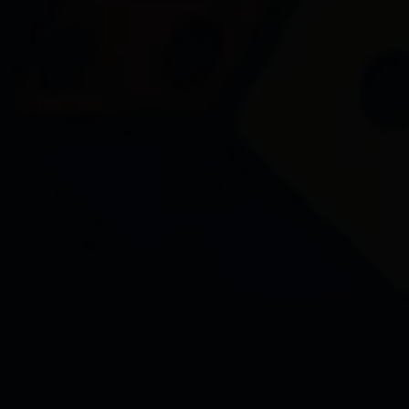
ПОКАЗАТЬ ВСЕ ИГРЫ