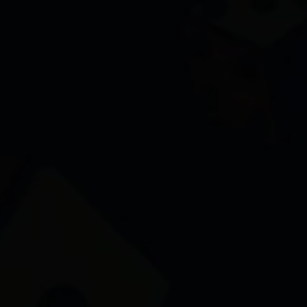
, имеете ли вы право на
казино.
SITEMAP
LOYALTY CLUB
ПАРТНЁРЫ
BLOG KAZINO
сао, зарегистрированной в торговом реестре Кюрасао под номером.
 является незаконным. Компания оставляет за собой право запросить
., зарегистрированной по адресу Emancipatie Boulevard Dominico F. "Don"
нзии OGL/2024/1054/0509.