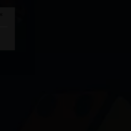
ВОЙТИ
РЕГИСТРАЦИЯ