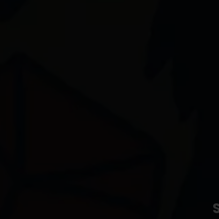
Red-tiger
LUCKY WIZARD
Red-Tiger
5-Reel-Slots
Magic-Slots