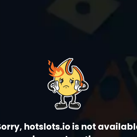
Relax-Gaming
Slots
Sorry, hotslots.io is not availabl