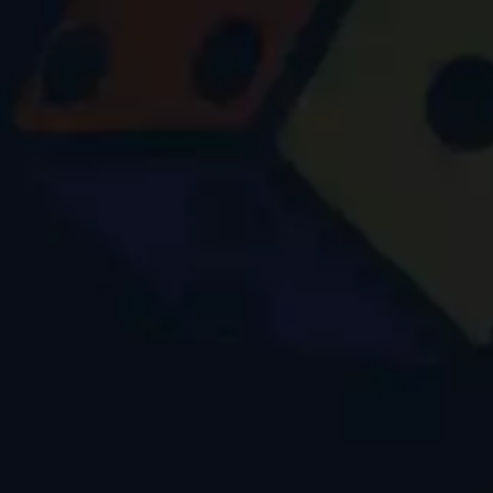
ПОКАЗАТЬ ВСЕ ИГРЫ