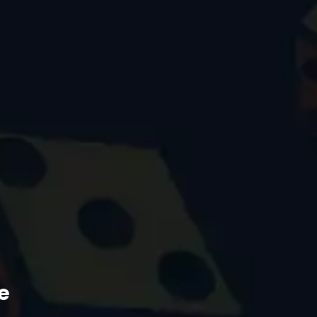
3.42
e