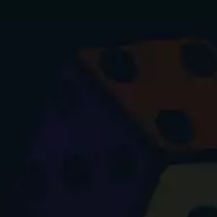
КАЗИНО
LIVE КАЗИНО
А
Ocean Fortune
/ slots