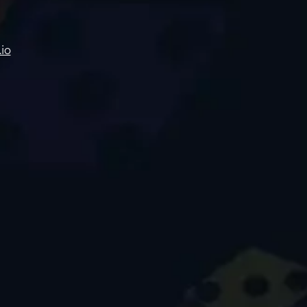
атов
онлайн-казино
, в которые
ные деньги или играть
io
росто зайдите в HotSlots,
» и наслаждайтесь бесплатной
льными, поэтому не ожидайте,
 менее, бесплатные демоверсии
я свой банкролл.
х
игровых автоматов
от лучших
жедневными
!) и новейшие
такие как Bonanza, Reactoonz,
 другие.
 нашем
Live Casino
. Просмотрите
етки, покера и баккары или же
тим, не забудьте заглянуть на
зыщите
приветственный бонус
,