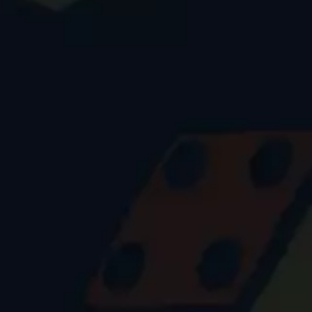
ВЕТСТВЕННАЯ ИГРА
ПОЛИТИКА КОНФИДЕНЦИАЛЬНОСТИ
FAQ
й компанией с ограниченной ответственностью, организованной и действующей в Кюра
 лет (или минимального установленного законом возраста, в зависимости от региона),
чения надлежащей проверки.
ия) на основании лицензии на азартные игры, принадлежащей Forwell Investments B.V
и с Законом о национальных азартных играх (LOK) с зелёной печатью и номером лице