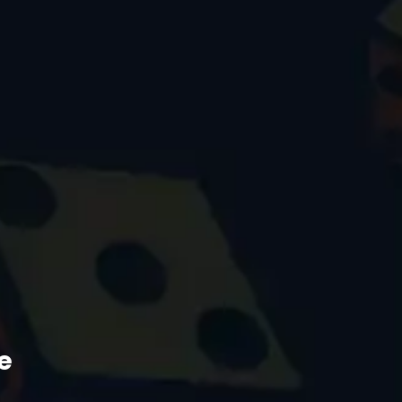
4.25
e