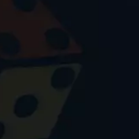
Казино
slots-games
ocean-fortune
О НАС
ПОЛЬЗОВАТЕЛЬСКОЕ СОГЛАШЕНИЕ
ОТ
ЛИЦЕНЗИЯ
В соответствии с игровой лицензией Forwell Investments B.V. является частно
Открытие счета и/или участие в азартных играх в HotSlots лиц, не достигших 18
подтверждение возраста у любого клиента и может заблокировать счет до полу
Все продукты www.hotslots.io управляются компанией Forwell Ltd (Великобритан
Martina 29, Кюрасао, компанией, лицензированной и регулируемой в соответстви
ПОСТАВЩИКИ ПЛАТЁЖНЫХ УСЛУГ
ИГРОВЫЕ ПРОВАЙДЕРЫ