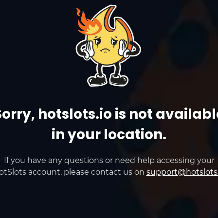
ний ігровий процес та найкращі ігри
онлайн-казино
.
пущених Skywind. У слот Book of Gems можна грати на
ати безкоштовно? Знайдіть [НАЗВА СЛОТУ] у нашому 
МО», завантажте гру та починайте робити спіни! Усі с
ле це чудовий спосіб перевірити гру та її функції, н
і отримати шанс виграти додаткові гроші? Дослідіть 
ші ігри казино, включаючи сотні чудових онлайн-слот
те грати в такі ігри, як Bonanza, Mega Moolah, Immo
Sorry, hotslots.io is not availabl
и Megaways™,
слоти з джекпотами
,
щоденні джекпоти
т
in your location.
sino
ви зможете насолоджуватися справжніми столами 
Play Live. Сядьте за будь-який з наших столів для бле
е та ознайомтеся з нашими ігровими шоу, серед яких
If you have any questions or need help accessing your
Bonanza Candyland.
otSlots account, please contact us on
support@hotslots.
 процес і отримати додаткові нагороди під час гри?
інку «Акції» та подивіться, чи маєте ви право на
віталь
 акції казино.