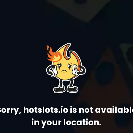
Sorry, hotslots.io is not availabl
in your location.
но
, випущений Wazdan, доступний для зареєстрованих