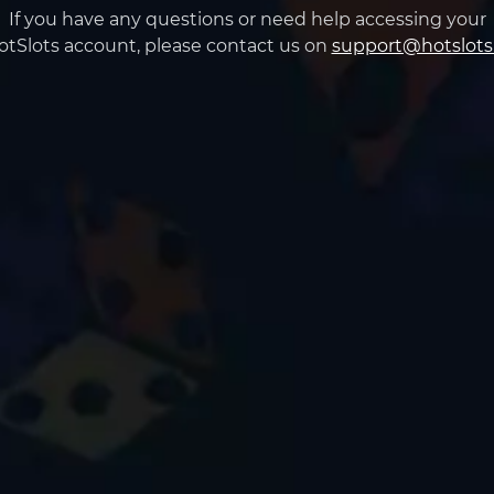
If you have any questions or need help accessing your
d на реальні гроші або спробувати його безкоштовно в
otSlots account, please contact us on
support@hotslots.
otSlots і знайдіть гру в нашій бібліотеці казино. Поті
солоджуйтесь обертанням безкоштовно.
ки та виграші в демо-режимі є віртуальними, ви мож
 функції та перевірити, чи підходить вам слот. Також
 Bird або інші фантастичні
онлайн-слоти
на HotSlots, 
 та улюблену класику! Ознайомтеся з нашим ігровим 
nza™, Imperial Riches™ та Book of Dead, або випробуй
ти
!
ів? Сядьте за будь-який із наших столів
Live Casino
та
я блекджека, покера, рулетки та баккара, а також де
, Pragmatic Play Live, BetGames та LiveG24. Також пам
ального бонусу
до пропозицій безкоштовних обертань