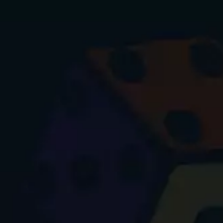
КАЗИНО
ЛАЙВ-КАЗИНО
Fire Bird
/ slots