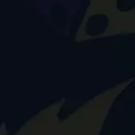
SIMILAR TO
Fire Bird