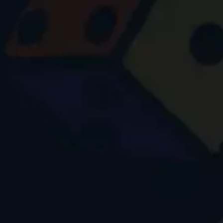
ПОКАЗАТИ ВСІ ІГРИ