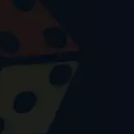
Казино
slots-games
fruit-strike
ПРО НАС
ПРАВИЛА ТА УМОВИ
ВІДПОВІДАЛЬНА ГРА
ПО
ЛІЦЕНЗІЯ
Згідно з ліцензією на азартні ігри Forwell Investments B.V., товариство з обме
Відкриття облікового запису та/або гра в азартні ігри на HotSlots є незаконним д
якого клієнта та може призупинити дію облікового запису до отримання відповід
Усі продукти www.hotslots.io керуються компанією Forwell Ltd (Велика Британія) н
компанією, ліцензованою та регульованою відповідно до Закону про національні аз
ПЛАТІЖНІ ОПЕРАТОРИ
ПОСТАЧАЛЬНИКИ ІГОР