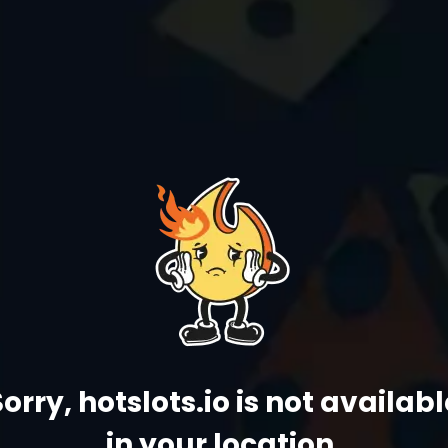
ots
Relax-Gaming
Slots
Sorry, hotslots.io is not availabl
in your location.