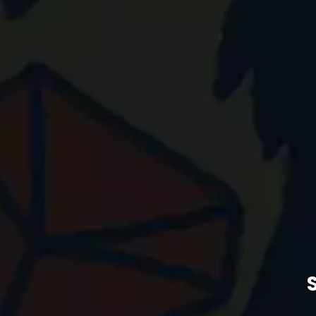
Relax-gaming
FRUIT STRIKE
Classic-Slots
Fruit-Machines
3-Reel-Sl