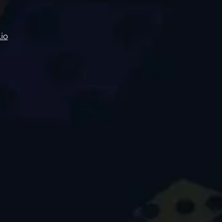
 Цікаво? Перегляньте Fruit Strike,
альні гроші або безкоштовно в
io
зино та наведіть курсор на
тавки та виграші в демоверсії
е торкаючись свого банкроллу.
нашу бібліотеку
слотів
, щоб
ів та настільних ігор преміум-
rtal Romance™, Magic Hunter™,
а купа безкоштовних обертань
та живими шоу від Evolution,
кджека, рулетки, покеру чи
 Crazy Time, Monopoly Live,
 Подумайте про отримання
ний бонус
, бонус за