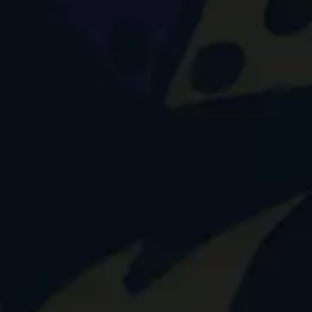
SIMILAR TO
Fruit Strike