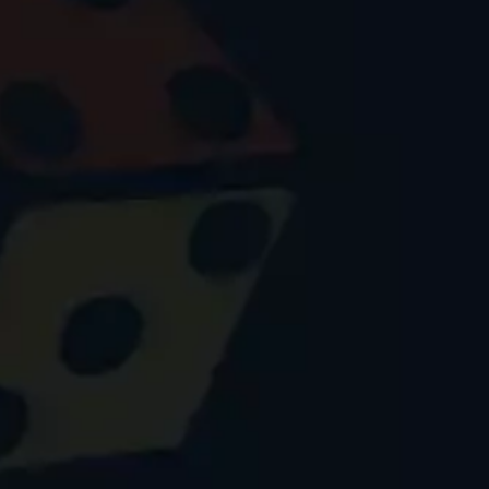
Казино
slots-games
harlecoin
ПРО НАС
ПРАВИЛА ТА УМОВИ
ВІДПОВІДАЛЬНА ГРА
ПО
ЛІЦЕНЗІЯ
Згідно з ліцензією на азартні ігри Forwell Investments B.V., товариство з обме
Відкриття облікового запису та/або гра в азартні ігри на HotSlots є незаконним д
якого клієнта та може призупинити дію облікового запису до отримання відповід
Усі продукти www.hotslots.io керуються компанією Forwell Ltd (Велика Британія) н
компанією, ліцензованою та регульованою відповідно до Закону про національні аз
ПЛАТІЖНІ ОПЕРАТОРИ
ПОСТАЧАЛЬНИКИ ІГОР