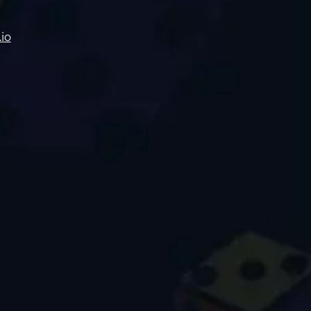
 гроші або безкоштовно в демо-
 наведіть курсор на ескіз гри.
io
виграші в демоверсії [НАЗВА
чись свого банкроллу.
нашу бібліотеку
слотів
, щоб
ів та настільних ігор преміум-
rtal Romance™, Magic Hunter™,
а купа безкоштовних обертань
та живими шоу від Evolution,
кджека, рулетки, покеру чи
 Crazy Time, Monopoly Live,
 Подумайте про отримання
ний бонус
, бонус за