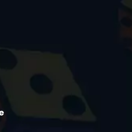
3.40
e
 Цікаво? Перегляньте HarleCoin,