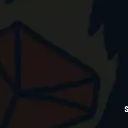
Red-tiger
HARLECOIN
У HotSlots вас чекає надзвичай