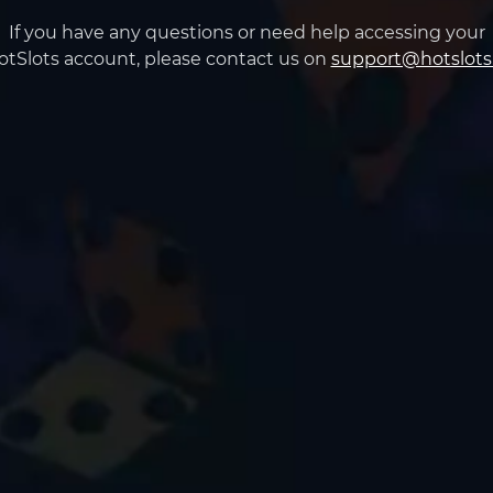
х Red-tiger. У слот HarleCoin можна грати на реальні
If you have any questions or need help accessing your
коштовно? Знайдіть [НАЗВА СЛОТУ] у нашому казино та
otSlots account, please contact us on
support@hotslots.
тажте гру та починайте робити спіни! Усі ставки та 
довий спосіб перевірити гру та її функції, не торкаю
і отримати шанс виграти додаткові гроші? Дослідіть 
ші ігри казино, включаючи сотні чудових онлайн-слот
те грати в такі ігри, як Bonanza, Mega Moolah, Immo
и Megaways™,
слоти з джекпотами
,
щоденні джекпоти
т
sino
ви зможете насолоджуватися справжніми столами 
Play Live. Сядьте за будь-який з наших столів для бле
е та ознайомтеся з нашими ігровими шоу, серед яких
Bonanza Candyland.
 процес і отримати додаткові нагороди під час гри?
інку «Акції» та подивіться, чи маєте ви право на
віталь
 акції казино.