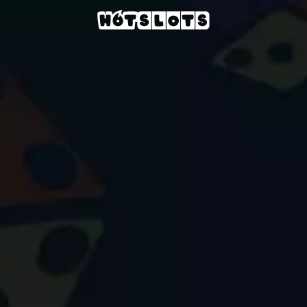
АКЦІЇ
ТУРНІРИ
ПІДТРИМКА