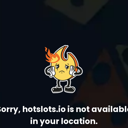
Sorry, hotslots.io is not availabl
in your location.
ний ігровий процес та найкращі ігри
онлайн-казино
.