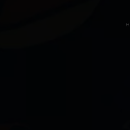
Випущений Evolution, Texas Hol
HotSlots! Слотом Texas Holdem
H
безкоштовно в демо-режимі. Що
знайдіть гру та наведіть курсо
ставки та виграші в демо-версі
вирахувані або зараховані на в
ознайомитися з грою та її бон
Шукаєте щось інше? У HotSlot
постачальників по всьому світ
продукти гемблінг-ринку. Тут в
Romance™, Book of Dead, Starb
Якщо ви віддаєте перевагу нас
наше портфоліо та вмощуйтесь з
спробуйте удачу в одному з наш
дізнатися, чи можете ви отрим