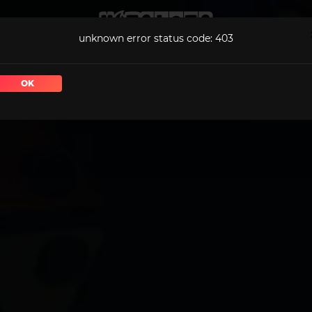
АКЦІЇ
ТУРНІРИ
ПІДТРИМКА
УВІЙТИ
unknown error status code: 403
OK
ts
електронна пошта або ім'я користувача
пароль
УВІЙТИ
Забули пароль?
Не маєте облікового запису?
Зареєструватися