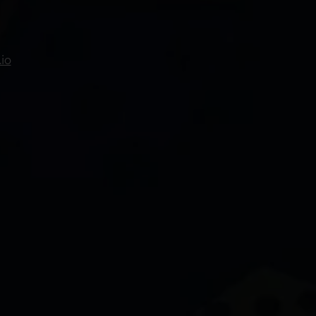
азино
, у які ви можете грати на
еальні гроші або ж граючи
io
осто перейдіть до HotSlots,
йтесь безкоштовною грою! Усі
у не очікуйте, що вони будуть
ерсії – це чудовий спосіб
ших
слотів казино
від найкращих
віть
щоденні
!) і найновіші
a, Reactoonz, Immortal
кращий вибір. Перегляньте
, покеру та баккара або
и сторінку «Акції», щоб
онуса
, пропозиції Live Casino,