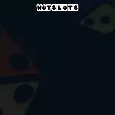
АКЦІЇ
ТУРНІРИ
ПІДТРИМКА