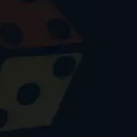
Казино
slots-games
turbo-play
ПРО НАС
ПРАВИЛА ТА УМОВИ
ВІДПОВІДАЛЬНА ГРА
ПО
ЛІЦЕНЗІЯ
Згідно з ліцензією на азартні ігри Forwell Investments B.V., товариство з обме
Відкриття облікового запису та/або гра в азартні ігри на HotSlots є незаконним д
якого клієнта та може призупинити дію облікового запису до отримання відповід
Усі продукти www.hotslots.io керуються компанією Forwell Ltd (Велика Британія) н
компанією, ліцензованою та регульованою відповідно до Закону про національні аз
ПЛАТІЖНІ ОПЕРАТОРИ
ПОСТАЧАЛЬНИКИ ІГОР