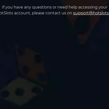
х Wazdan. У слот Turbo Play можна грати на реальні 
If you have any questions or need help accessing your
коштовно? Знайдіть [НАЗВА СЛОТУ] у нашому казино та
otSlots account, please contact us on
support@hotslots.
тажте гру та починайте робити спіни! Усі ставки та 
довий спосіб перевірити гру та її функції, не торкаю
і отримати шанс виграти додаткові гроші? Дослідіть 
ші ігри казино, включаючи сотні чудових онлайн-слот
те грати в такі ігри, як Bonanza, Mega Moolah, Immo
и Megaways™,
слоти з джекпотами
,
щоденні джекпоти
т
sino
ви зможете насолоджуватися справжніми столами 
Play Live. Сядьте за будь-який з наших столів для бле
е та ознайомтеся з нашими ігровими шоу, серед яких
Bonanza Candyland.
 процес і отримати додаткові нагороди під час гри?
інку «Акції» та подивіться, чи маєте ви право на
віталь
 акції казино.