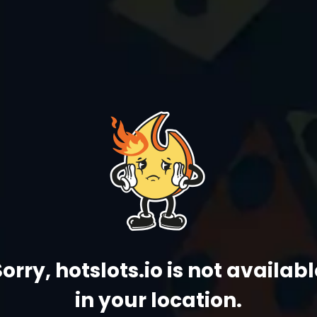
Sorry, hotslots.io is not availabl
in your location.
ний ігровий процес та найкращі ігри
онлайн-казино
.