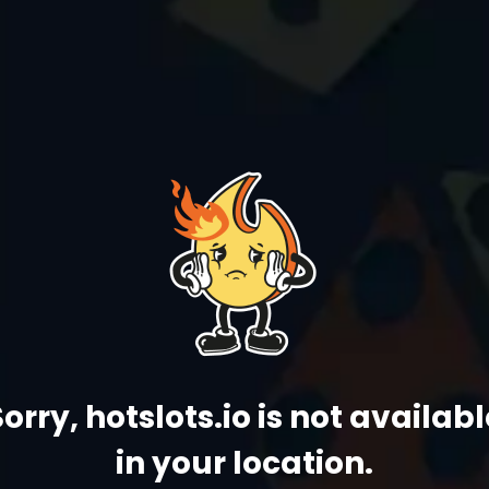
RE
Sorry, hotslots.io is not availabl
in your location.
ino
-Slots, das von Pragmatic-play-live veröffentlicht wur