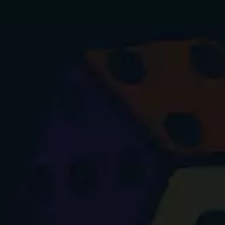
CASINO
LIVE CASINO
AKT
Roulette Azure
/ slots