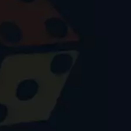
Casino
slots-games
roulette-azure-1
ÜBER UNS
ALLGEMEINE GESCHÄFTSBEDINGUNGEN
VERA
LIZENZ
Aufgrund der Glücksspiellizenz von Forwell Investments B.V., einer in Curaçao geg
Es ist illegal für Personen unter 18 Jahren (oder dem gesetzlichen Mindestalter, j
kann ein Konto sperren, bis eine ausreichende Verifizierung vorliegt.
Alle Produkte auf www.hotslots.io werden unter der Glücksspiellizenz von Forwell 
Bestimmungen der National Ordinance on Games of Chance (LOK) unter dem Orange S
ZAHLUNGSANBIETER
SPIELEANBIETER