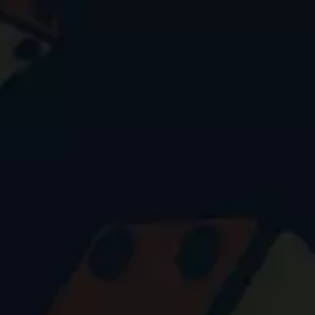
INICIAR SESIÓN
REGISTRO