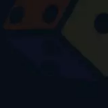
MOSTRAR TODOS LOS JUEGOS