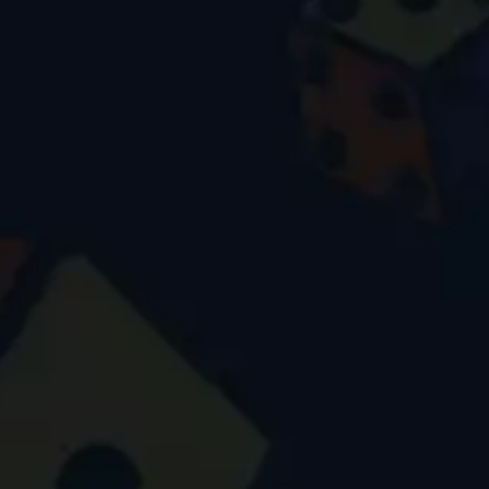
eguir hoy.
NTES
SITEMAP
LOYALTY CLUB
PROGRAMA DE AFILIACIÓN
de Curazao.
 se reserva el derecho de solicitar prueba de edad a cualquier cliente y puede
gistrado en Emancipatie Boulevard Dominico F. "Don" Martina 29, Curazao, una