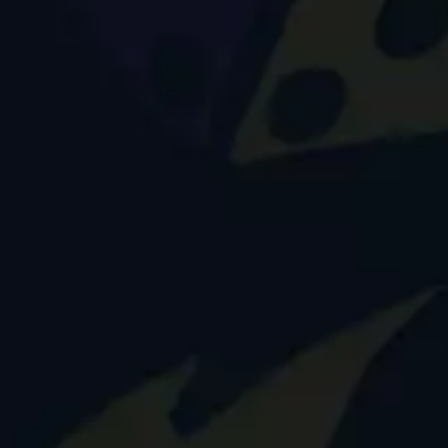
SIMILAR TO
243 Mexicana