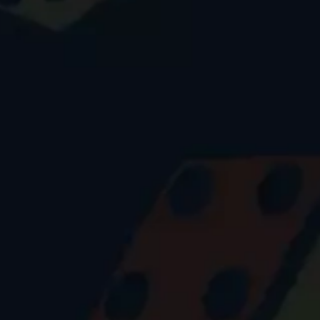
 “Promociones” para ver qué ofertas geniales puedes cons
RESPONSABLE
POLÍTICA DE PRIVACIDAD
PREGUNTAS MÁS FRECUE
BLOG DE CASINOS
bilidad limitada organizada y existente en Curazao, registrada en el Registro Mercantil 
do de la región) abra una cuenta y/o participe en juegos de azar en HotSlots. La empresa
basándose en la licencia de juegos que posee Forwell Investments B.V., con domicilio re
Azar (LOK) bajo el sello verde con el número de licencia OGL/2024/1054/0509.