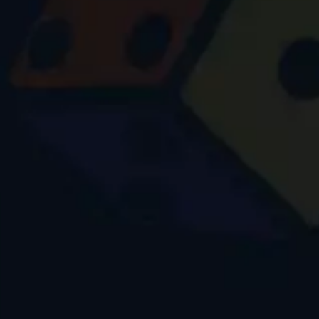
MOSTRAR TODOS LOS JUEGOS