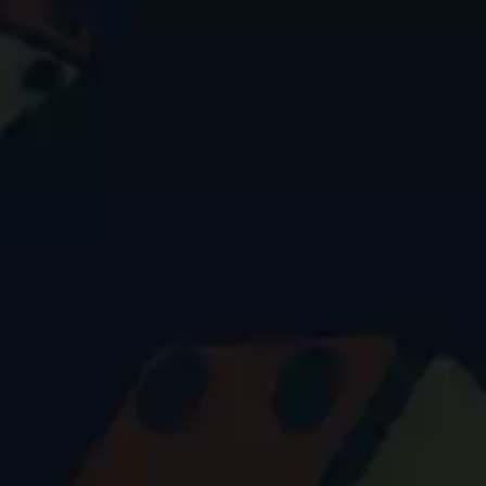
INICIAR SESIÓN
REGISTRO