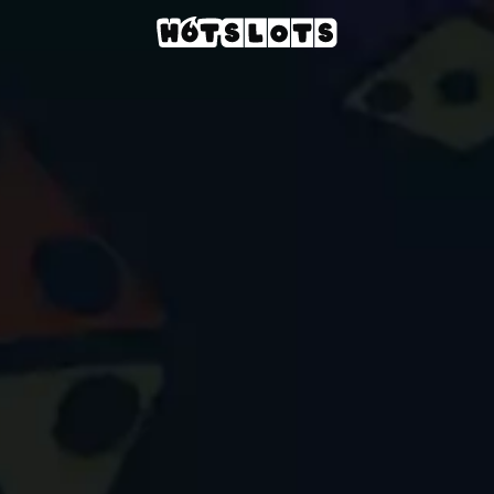
PROMOCIONES
TORNEOS
APOYO