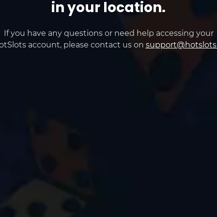
in your location.
edas. Esta increíble
tragamonedas online
de Wazdan tie
 Pon una apuesta real para tener una oportunidad de gan
If you have any questions or need help accessing your
Poker V de forma gratuita, todo lo que necesitas es tene
otSlots account, please contact us on
support@hotslots.
mpo libre. Ve a nuestro catálogo de casino, busca por l
uego. ¿Ves el botón de “DEMO”? ¡Haz click, y disfruta jug
ias en el demo sean virtuales, puedes intentar apuestas
 muchos juegos de mesa en HotSlots. ¿Te gustan las m
anza, Divine Fortune™, Megaways™, Shamrock Holmes
puedes ganar un premio acumulado? Prueba estos jueg
Magic Hunter™, Hot Sunrise™ o Book of Gods™. ¡Y tenem
 favoritos!
os de mesa clásicos, querrás estar en nuestro
casino en vi
ará y ruleta, además de docenas de concursos extraordi
7, Gonzo’s Treasure Hunt y Monopoly Live.
n a tus juegos? ¡Agarra un
bono
! Los bonos y las promoci
pósitos y apuestas, ya que ofrecen bonos de fondos virtua