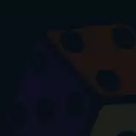
CASINO
CASINO EN VIVO
American Poker V
/ slots