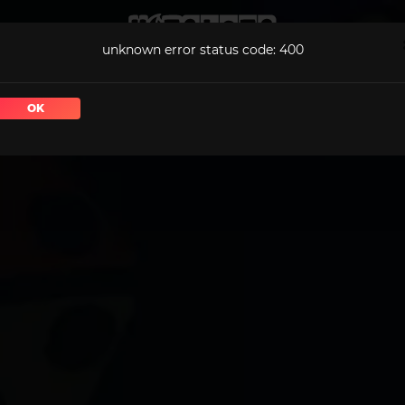
PROMOCIONES
TORNEOS
APOYO
LOG IN
unknown error status code: 400
OK
email or username
password
LOG IN
Forgot password?
Don't have an account?
Register