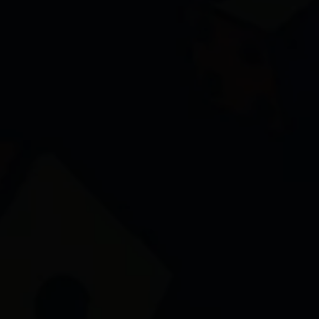
NTES
SITEMAP
LOYALTY CLUB
PROGRAMA DE AFILIACIÓN
de Curazao.
 se reserva el derecho de solicitar prueba de edad a cualquier cliente y puede
gistrado en Emancipatie Boulevard Dominico F. "Don" Martina 29, Curazao, una