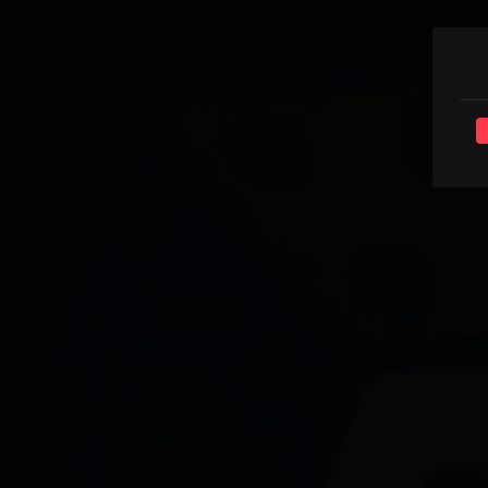
CASINO
CASINO EN VIVO
Neon Links
/ slots