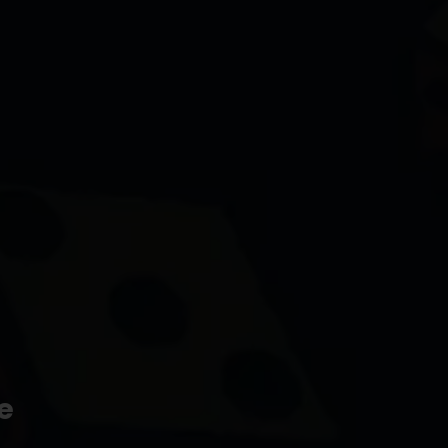
4.10
e