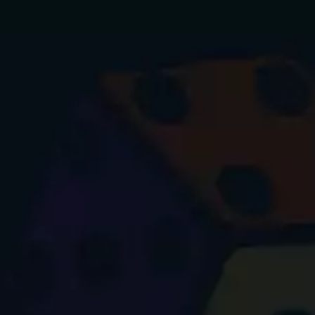
CASSINO
CASSINO AO VIVO
Hong Bao
/ slots