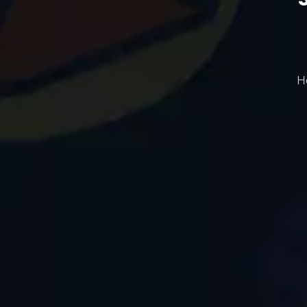
Se você está buscando uma jogabi
fogo nos rolos - este incrível caç
épicas. Faça uma aposta real pa
de graça, tudo que você precisa 
H
biblioteca do Cassino, pesquise 
Clique e divirta-se jogando Hong
Uma vez que suas apostas e ganh
centenas de
caça-níqueis
e jogos
Bonanza, Divine Fortune™ Mega
um jackpot? Tente esses título
of Gods™. Existem muitos mais d
favoritos!
Se você prefere jogabilidade ao v
seleção premium de mesas de poke
programas extraordinários de jo
Monopoly Live.