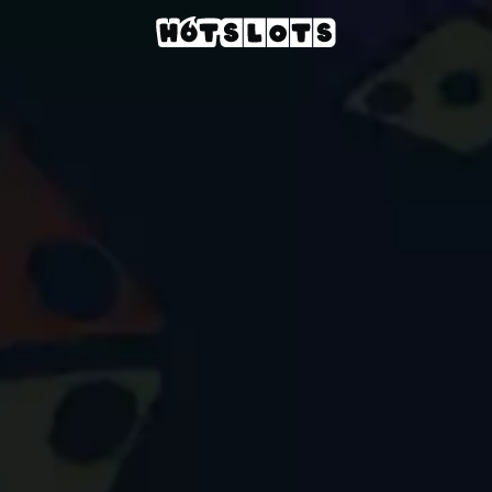
PROMOÇÕES
TORNEIOS
APOIO