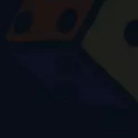
MOSTRAR TODOS OS JOGOS