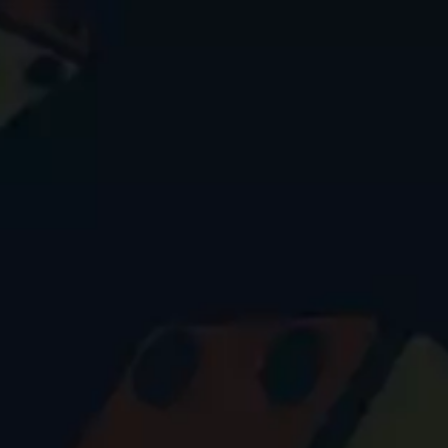
LOGIN
CADASTRAR-SE