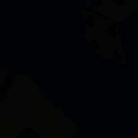
до предложений бесплатных
те и наслаждайтесь!
SITEMAP
LOYALTY CLUB
ПАРТНЁРЫ
BLOG KAZINO
сао, зарегистрированной в торговом реестре Кюрасао под номером.
 является незаконным. Компания оставляет за собой право запросить
., зарегистрированной по адресу Emancipatie Boulevard Dominico F. "Don"
нзии OGL/2024/1054/0509.