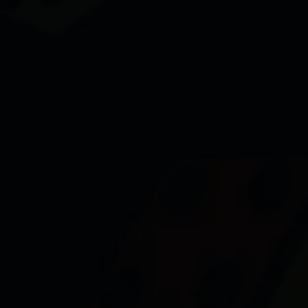
получить
бонус в казино
! От
приветственного бонуса
венные награды и грандиозные развлечения. Смотри
ВЕТСТВЕННАЯ ИГРА
ПОЛИТИКА КОНФИДЕНЦИАЛЬНОСТИ
FAQ
й компанией с ограниченной ответственностью, организованной и действующей в Кюра
 лет (или минимального установленного законом возраста, в зависимости от региона),
чения надлежащей проверки.
ия) на основании лицензии на азартные игры, принадлежащей Forwell Investments B.V
и с Законом о национальных азартных играх (LOK) с зелёной печатью и номером лице