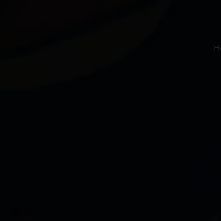
Crazy Time - это слот
онлайн-ка
Вы можете сыграть в слот Craz
H
сыграть в Crazy Time бесплатн
указатель мыши на миниатюру и
демоверсию Crazy Time и насл
Несмотря на то, что все став
для того, чтобы проверить воз
использовать демоверсию, чтоб
как игры Megaways™,
слоты с 
с нашим портфолио игр и играйт
или испытайте удачу, чтобы по
выиграть
ежедневные джекпо
Вы не самый большой поклонни
свои навыки - мы предлагаем п
ярких живых шоу от таких поста