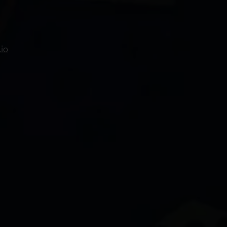
рованным игрокам на HotSlots.
платно в демо-режиме. Чтобы
io
лиотеке казино. Затем наведите
все! Просто загрузите
, вы можете использовать ее
етный слот. Вы можете
онлайн-слоты
на HotSlots, такие
ссические игры! Ознакомьтесь
mperial Riches™ и Book of Dead,
 Games, чтобы получить шанс
х столов
Live Casino
и проверьте
и баккары, а также десятки
 и LiveG24. Пока вы занимаетесь