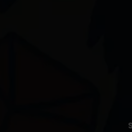
Evolution
CRAZY TIME
Evolution
Live-Casino
Best-Live-Casi