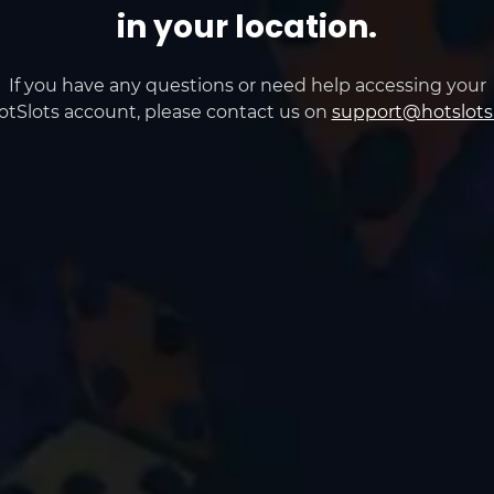
in your location.
тот невероятный слот
онлайн-казино
от Synot предла
андиозных выигрышей. Сделайте настоящую ставку, 
ерез бесплатную демоверсию. Чтобы играть в Double 
If you have any questions or need help accessing your
ый аккаунт в казино на HotSlots и немного свободно
otSlots account, please contact us on
support@hotslots.
от Double Hot и наведите указатель мыши на значок
 в Double Hot бесплатно!
вки и выигрыши в демоверсии являются виртуальным
тнях необычных
слотов
и настольных игр в HotSlots. 
те Bonanza, Divine Fortune™ Megaways™, Shamrock
ь, сможете ли вы выиграть
джекпот
? Попробуйте эти
of Fortune™, Magic Hunter™, Hot Sunrise™ или Book
 фаворитов!
гровой процесс и классические столы, наше живое ка
бором столов для покера, блэкджека, баккары и рул
ак Crazy Time, Sweet Bonanza Candyland, Lucky 7, Go
 игрового процесса максимум удовольствия? Получит
чный способ максимально использовать ваши депози