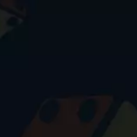
ВОЙТИ
РЕГИСТРАЦИЯ