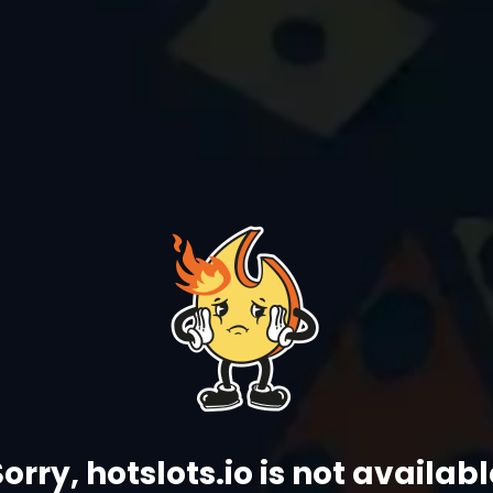
Sorry, hotslots.io is not availabl
овой процесс и грандиозные победы, вы обратились 