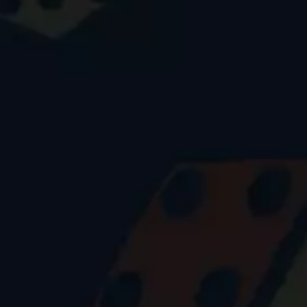
, наличные и даже бесплатные вращения. Посетите 
можете получить уже сегодня.
ВЕТСТВЕННАЯ ИГРА
ПОЛИТИКА КОНФИДЕНЦИАЛЬНОСТИ
FAQ
й компанией с ограниченной ответственностью, организованной и действующей в Кюра
 лет (или минимального установленного законом возраста, в зависимости от региона),
чения надлежащей проверки.
ия) на основании лицензии на азартные игры, принадлежащей Forwell Investments B.V
и с Законом о национальных азартных играх (LOK) с зелёной печатью и номером лице