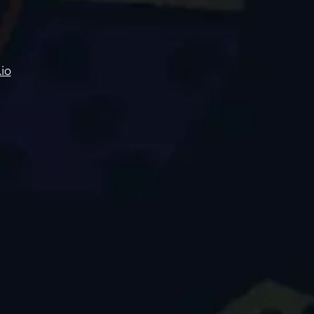
гает множество
чтобы получить шанс на
Hot бесплатно, все, что вам
го времени. Зайдите в нашу
io
 игры. Нашли кнопку «ДЕМО»?
и, вы можете попробовать свои
Может вам нравятся игровые
 Holmes Megaways™ или Fruit
 игры BF Games с
 of Gods™. Присмотритесь,
зино - это то, что вам нужно.
етки, а также десятками
nzos Treasure Hunt и Monopoly
е
бонус казино
! Бонусы и
ты и ставки, поскольку они