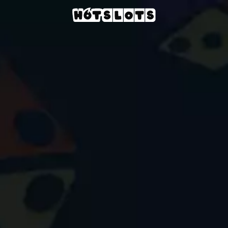
КЦИИ
ТУРНИРЫ
ПОМОЩЬ