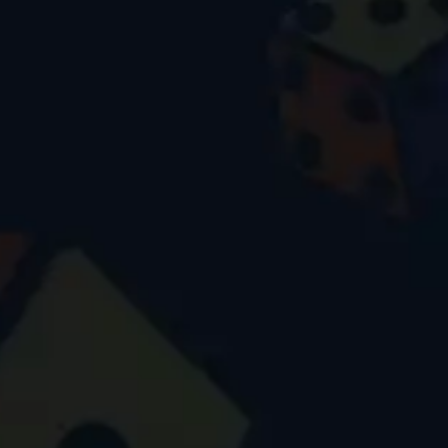
нашу страницу «Акции», чтобы
SITEMAP
LOYALTY CLUB
ПАРТНЁРЫ
BLOG KAZINO
сао, зарегистрированной в торговом реестре Кюрасао под номером.
 является незаконным. Компания оставляет за собой право запросить
., зарегистрированной по адресу Emancipatie Boulevard Dominico F. "Don"
нзии OGL/2024/1054/0509.