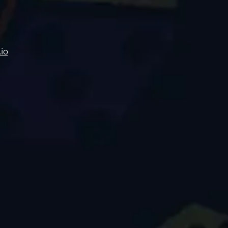
лагает множество
чтобы получить шанс на
Myth бесплатно, все, что вам
го времени. Зайдите в нашу
io
ок игры. Нашли кнопку «ДЕМО»?
и, вы можете попробовать свои
Может вам нравятся игровые
 Holmes Megaways™ или Fruit
 игры BF Games с
 of Gods™. Присмотритесь,
зино - это то, что вам нужно.
етки, а также десятками
nzos Treasure Hunt и Monopoly
е
бонус казино
! Бонусы и
ты и ставки, поскольку они