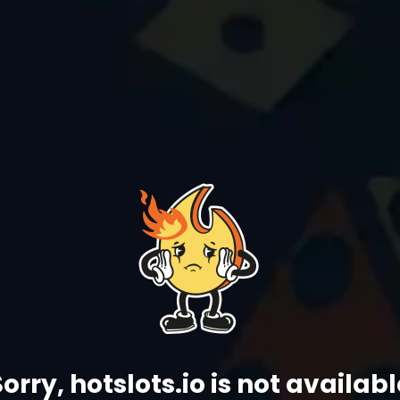
Sorry, hotslots.io is not availabl
овой процесс и грандиозные победы, вы обратились 