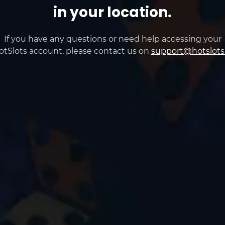
in your location.
этот невероятный слот
онлайн-казино
от Synot пред
андиозных выигрышей. Сделайте настоящую ставку, 
ерез бесплатную демоверсию. Чтобы играть в Golden 
If you have any questions or need help accessing your
ый аккаунт в казино на HotSlots и немного свободно
otSlots account, please contact us on
support@hotslots.
от Golden Myth и наведите указатель мыши на знач
й в Golden Myth бесплатно!
вки и выигрыши в демоверсии являются виртуальным
тнях необычных
слотов
и настольных игр в HotSlots. 
те Bonanza, Divine Fortune™ Megaways™, Shamrock
ь, сможете ли вы выиграть
джекпот
? Попробуйте эти
of Fortune™, Magic Hunter™, Hot Sunrise™ или Book
 фаворитов!
гровой процесс и классические столы, наше живое ка
бором столов для покера, блэкджека, баккары и рул
ак Crazy Time, Sweet Bonanza Candyland, Lucky 7, Go
 игрового процесса максимум удовольствия? Получит
чный способ максимально использовать ваши депози