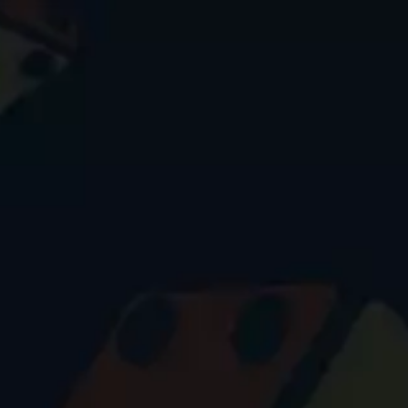
ВОЙТИ
РЕГИСТРАЦИЯ