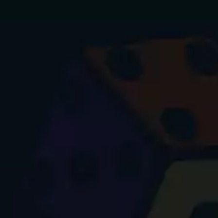
CASINO
LIVE CASINO
PRO
Hot 777
/ slots