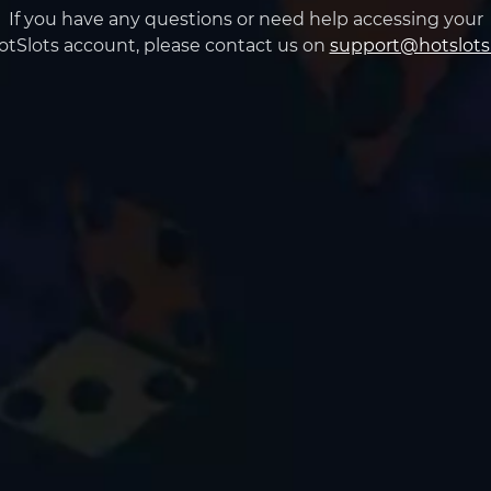
If you have any questions or need help accessing your
arjem ali pa ga brezplačno preizkusite v demo načinu. Če 
otSlots account, please contact us on
support@hotslots.
o v naši igralniški knjižnici. Nato premaknite miškin kazale
! Preprosto naložite demo Hot 777 in uživajte v brezplačn
 v demo načinu virtualni, lahko uporabite to brezplačno r
e to igralni avtomat po vaših željah. Demo lahko uporabite 
omatov
na HotSlots, kot so igre Megaways™, igralni
jack
 naš portfelj iger in igrajte najboljše igralne avtomate, k
 lahko pa poskusite svojo srečo za končno nagrado in ig
dnevne jackpote
!
h igralnih avtomatov? Sedite za katero koli od naših miz
nske mize za blackjack, poker, ruleto in baccarat ter na
 Pragmatic Play Live, BetGames in LiveG24. Medtem ko ste
došlice
do ponudb brezplačnih vrtljajev vas čakajo izje