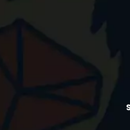
Wazdan
HOT 777
Hot 777 je
spletni igralniški
avtoma