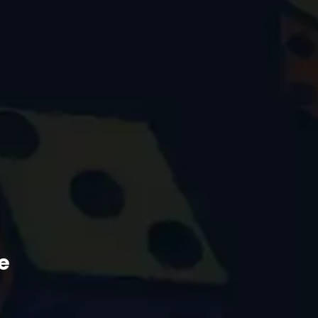
4.23
e
m pri HotSlots. Igralni avtomat