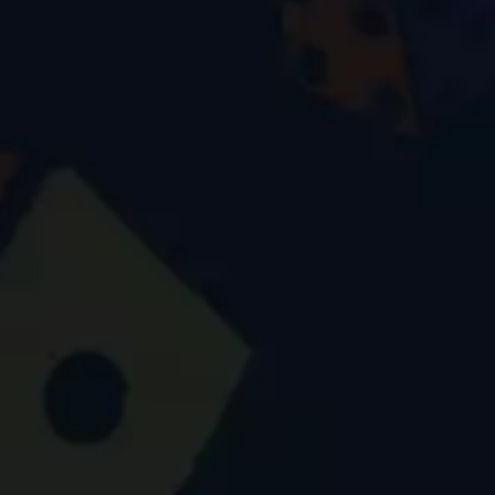
LOYALTY CLUB
PARTNERSKI PROGRAM
CASINO BLOG
r Curacaua.
ega uporabnika zahteva dokazilo o starosti in lahko začasno ustavi račun, dokler ne
ominico F. "Don" Martina 29, Curacao, podjetje, ki je licencirano in regulirano po