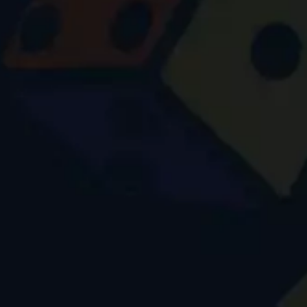
POKAŽI VSE IGRE